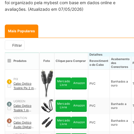
foi organizado pela mybest com base em dados online e
avaliações. (Atualizado em 07/05/2026)
Mais Populares
Filtrar
Detalhes
Acabamento
Produtos
Foto
Clique para Comprar
Revestiment
dos
o do Cabo
Conectores
PIX
Mercado
Banhados a
1
Amazon
Cabo Optico
PVC
T
Livre
ouro
Toslink Pix 2 m
｜
018-9002
UGREEN
Mercado
Banhado a
2
Amazon
Cabo Optico
PVC
T
Livre
ouro
Toslink 1 m
Ugreen
｜
70890
VENTION
Mercado
Banhados a
3
Amazon
Cabo Optico
PVC
T
Livre
ouro
Áudio Digital
Toslink Vention
｜