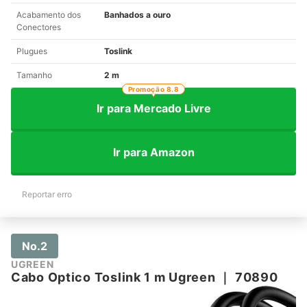
Acabamento dos
Banhados a ouro
Conectores
Plugues
Toslink
Tamanho
2 m
Promoção 8.8
Ir para Mercado Livre
Ir para Amazon
Reportar erro
No.2
UGREEN
Cabo Optico Toslink 1 m Ugreen
｜
70890