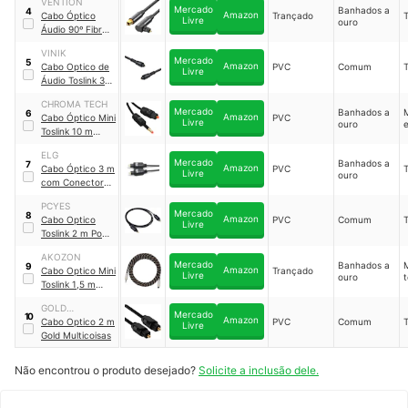
VENTION
BAEB
Mercado
Banhados a
4
Amazon
Cabo Óptico
Trançado
T
Livre
ouro
Áudio 90º Fibra
Toslink
｜
BKDB
VINIK
Mercado
5
Amazon
Cabo Optico de
PVC
Comum
T
Livre
Áudio Toslink 3 m
Atc-3
｜
CP23541
CHROMA TECH
Mercado
Banhados a
M
6
Amazon
Cabo Óptico Mini
PVC
Livre
ouro
e
Toslink 10 m
Chroma Tech
｜
ELG
CHT-01116
Mercado
Banhados a
7
Amazon
Cabo Óptico 3 m
PVC
T
Livre
ouro
com Conectores
Toslink Elg
｜
PCYES
T5018HD
Mercado
8
Amazon
Cabo Optico
PVC
Comum
T
Livre
Toslink 2 m Pod-
2 PCYes
｜
29343
AKOZON
Mercado
Banhados a
M
9
Amazon
Cabo Optico Mini
Trançado
Livre
ouro
t
Toslink 1,5 m
Akozon
GOLD
Mercado
10
Amazon
MULTICOISAS
Cabo Optico 2 m
PVC
Comum
T
Livre
Gold Multicoisas
Não encontrou o produto desejado?
Solicite a inclusão dele.