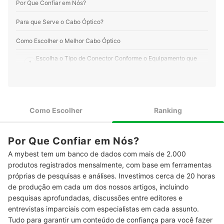
Por Que Confiar em Nós?
Para que Serve o Cabo Óptico?
Como Escolher o Melhor Cabo Óptico
Escolha o Tipo de Conector Conforme o Equipamento que
1
Será Conectado
Para Evitar a Oxidação, Opte por um Cabo Óptico com
2
Conector Banhado a Ouro
Como Escolher
Ranking
Para Resistir a Impactos ou Acidentes, Escolha um Cabo
3
Óptico com Revestimento Trançado
Busca um Cabo Óptico para TV Instalada no Painel? Opte por
Por Que Confiar em Nós?
4
Modelos em 90 Graus
A mybest tem um banco de dados com mais de 2.000
produtos registrados mensalmente, com base em ferramentas
Para Conectar Aparelhos Distantes, Prefira um Cabo Óptico
5
de 3 Metros
próprias de pesquisas e análises. Investimos cerca de 20 horas
de produção em cada um dos nossos artigos, incluindo
Top 10 Melhores Cabos Ópticos
pesquisas aprofundadas, discussões entre editores e
entrevistas imparciais com especialistas em cada assunto.
Perguntas Frequentes sobre Cabo Óptico
Tudo para garantir um conteúdo de confiança para você fazer