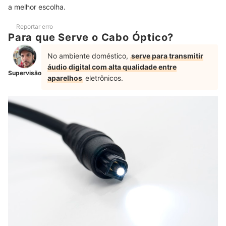
a melhor escolha.
Cabo Óptico para P2 Funciona?
Cabo Óptico x RCA: Quais São as Diferenças?
Reportar erro
Para que Serve o Cabo Óptico?
Cabo Óptico ou HDMI ARC: Quais São as Diferenças?
No ambiente doméstico,
serve para transmitir
Por que o Meu Cabo Óptico Novo Não Encaixa na TV?
áudio digital com alta qualidade entre
Supervisão
aparelhos
eletrônicos.
Posso Cortar ou Emendar um Cabo Óptico?
Veja Também Outras Soluções de Conexão