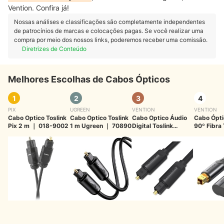
Vention. Confira já!
Nossas análises e classificações são completamente independentes
de patrocínios de marcas e colocações pagas. Se você realizar uma
compra por meio dos nossos links, poderemos receber uma comissão.
Diretrizes de Conteúdo
Melhores Escolhas de Cabos Ópticos
1
2
3
4
PIX
UGREEN
VENTION
VENTION
Cabo Optico Toslink
Cabo Optico Toslink
Cabo Optico Áudio
Cabo Ópti
Pix 2 m
｜
018-9002
1 m Ugreen
｜
70890
Digital Toslink
90º Fibra 
Vention
｜
BAEB
BKDB