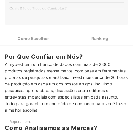
Quais São os Tipos de Camisetas?
Qual o Melhor Tipo de Gola?
Com Qual Tecido a Camiseta é Confeccionada?
Como Escolher
Ranking
Como Escolher a Camiseta Certa, de Acordo com o seu Estilo e a
Ocasião?
Por Que Confiar em Nós?
Confira Indicações das Melhores Camisetas
A mybest tem um banco de dados com mais de 2.000
produtos registrados mensalmente, com base em ferramentas
Conclusão
próprias de pesquisas e análises. Investimos cerca de 20 horas
de produção em cada um dos nossos artigos, incluindo
pesquisas aprofundadas, discussões entre editores e
entrevistas imparciais com especialistas em cada assunto.
Tudo para garantir um conteúdo de confiança para você fazer
a melhor escolha.
Reportar erro
Como Analisamos as Marcas?