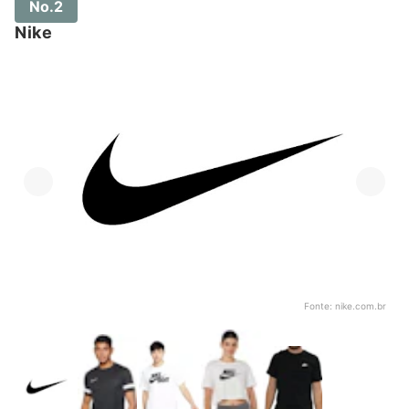
No.2
Nike
Fonte:
nike.com.br