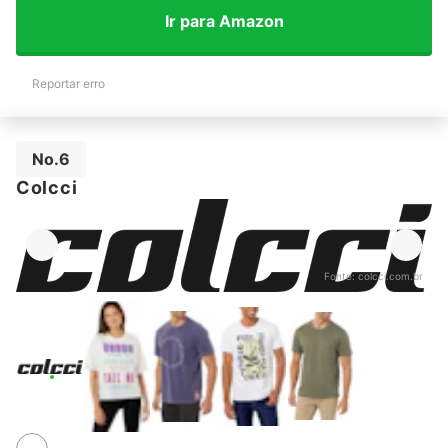
Ir para Amazon
Reportar erro
No.6
Colcci
Fonte:
colcci.com.br