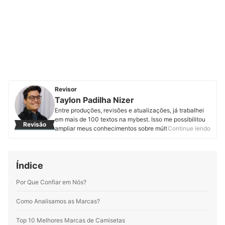
Revisor
Taylon Padilha Nizer
Entre produções, revisões e atualizações, já trabalhei
em mais de 100 textos na mybest. Isso me possibilitou
Revisão
ampliar meus conhecimentos sobre múltiplas
Continue lendo
temáticas, sempre visando assegurar ao leitor um artigo
de qualidade. Sou formado em licenciatura em teatro.
Minha paixão por roteiro e dramaturgia proporciona
Índice
uma união entre estas distintas áreas, resultando em
textos cada vez mais fluidos e cativantes.
Por Que Confiar em Nós?
Perfil de Taylon Padilha Nizer
Como Analisamos as Marcas?
Top 10 Melhores Marcas de Camisetas