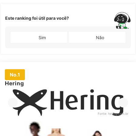
Este ranking foi útil para você?
Sim
Não
No.1
Hering
Fonte:
hering.com.br