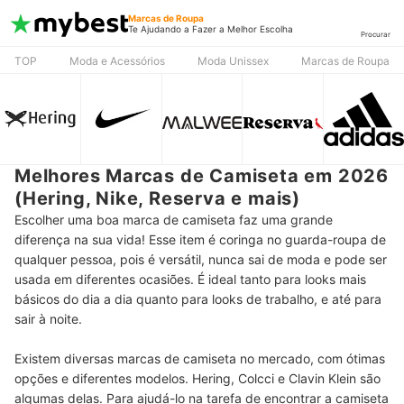
Marcas de Roupa
Te Ajudando a Fazer a Melhor Escolha
Procurar
TOP
Moda e Acessórios
Moda Unissex
Marcas de Roupa
Melhores Marcas de Camiseta em 2026
(Hering, Nike, Reserva e mais)
Escolher uma boa marca de camiseta faz uma grande
diferença na sua vida!
Esse item é coringa no guarda-roupa de
qualquer pessoa, pois é versátil, nunca sai de moda e pode ser
usada em diferentes ocasiões. É ideal tanto para looks mais
básicos do dia a dia quanto para looks de trabalho, e até para
sair à noite.
Existem diversas marcas de camiseta no mercado, com ótimas
opções e diferentes modelos. Hering, Colcci e Clavin Klein são
algumas delas. Para ajudá-lo na tarefa de encontrar a camiseta