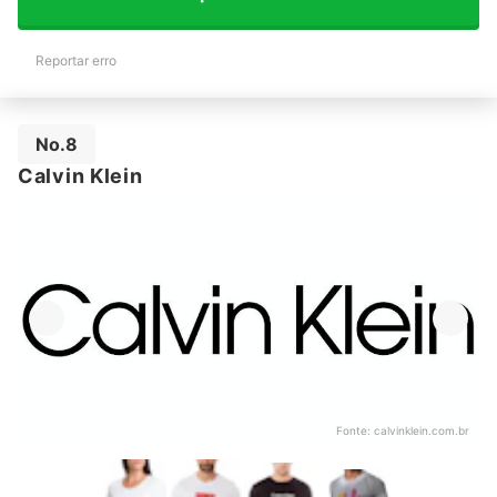
Reportar erro
No.8
Calvin Klein
Fonte:
calvinklein.com.br