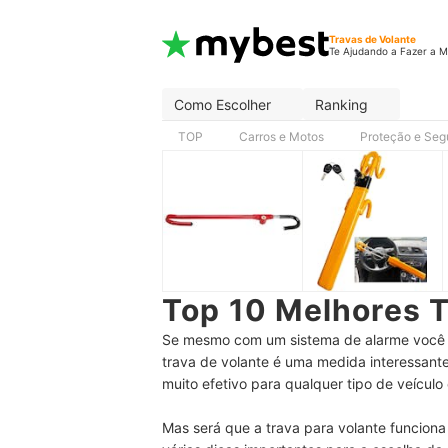
Travas de Volante
Te Ajudando a Fazer a M
Como Escolher
Ranking
TOP
Carros e Motos
Proteção e Seg
Top 10 Melhores T
Se mesmo com um sistema de alarme você s
trava de volante é uma medida interessante
muito efetivo para qualquer tipo de veículo e
Mas será que a trava para volante funciona