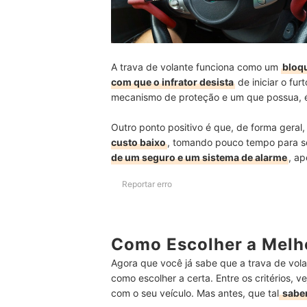
A trava de volante funciona como um
bloqu
com que o infrator desista
de iniciar o fu
mecanismo de proteção e um que possua, é m
Outro ponto positivo é que, de forma geral
custo baixo
, tomando pouco tempo para se
de um seguro e um sistema de alarme
, a
Reportar erro
Como Escolher a Melho
Agora que você já sabe que a trava de vola
como escolher a certa. Entre os critérios, v
com o seu veículo. Mas antes, que tal
saber