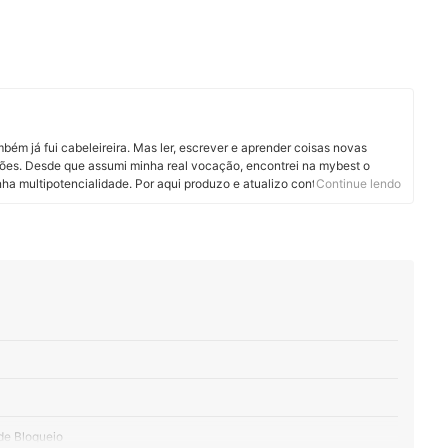
ém já fui cabeleireira. Mas ler, escrever e aprender coisas novas
ões. Desde que assumi minha real vocação, encontrei na mybest o
nha multipotencialidade. Por aqui produzo e atualizo conteúdos sobre os
Continue lendo
dos são produtos pet, cosméticos, eletroportáteis e suplementos
tregar informação de qualidade em linguagem clara, objetiva e gostosa
de Bloqueio