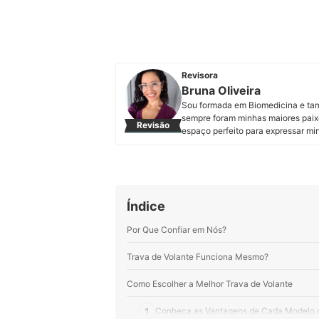
Revisora
Bruna Oliveira
Sou formada em Biomedicina e tamb
sempre foram minhas maiores paix
Revisão
espaço perfeito para expressar mi
mais variados temas. Meus preferi
alimentares. Minha motivação é en
de ler.
Perfil de Bruna Oliveira
Índice
Por Que Confiar em Nós?
Trava de Volante Funciona Mesmo?
Como Escolher a Melhor Trava de Volante
1
Conheça as Vantagens de Cada Modelo 