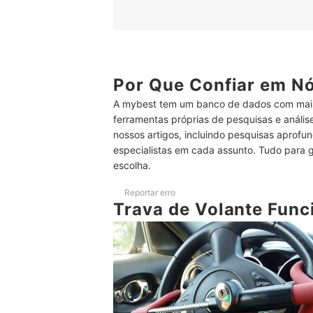
2
Escolha uma Trava de Segurança para Vo
3
Calcule o Espaço entre o Volante e o Pe
Top 10 Melhores Travas de Volante
Por Que Confiar em N
A mybest tem um banco de dados com mais
Conheça Outros Acessórios de Segurança para 
ferramentas próprias de pesquisas e análi
Conclusão
nossos artigos, incluindo pesquisas aprofun
especialistas em cada assunto. Tudo para 
escolha.
Reportar erro
Trava de Volante Fun