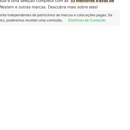
a sua e uma seleção completa com as
10 melhores travas de
 Western e outras marcas. Descubra mais sobre elas!
ente independentes de patrocínios de marcas e colocações pagas. Se
inks, poderemos receber uma comissão.
Diretrizes de Conteúdo