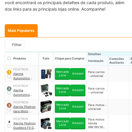
você encontrará os principais detalhes de cada produto, além
dos links para as principais lojas online. Acompanhe!
Mais Populares
Filtrar
Detalhes
Produtos
Foto
Clique para Comprar
Conexões
Instalação
Auxiliares
A
POSITRON
Mercado
Para carros
1
Amazon
Alarme
Livre
- universal
Automotivo
Positron Cyber
｜
POSITRON
Px 360Bt
Mercado
Para carros
2
Amazon
Alarme
Livre
- universal
Automotivo
Positron Cyber
PÓSITRON
EX360 Exact
｜
Mercado
Para motos -
3
Amazon
Alarme Pósitron
Exact 360
Livre
universal
para Moto
Duoblock Pró G8
PÓSITRON
Para motos
Universal
Mercado
4
Amazon
Alarme Pósitron
Honda
Livre
XRE190/300
Duoblock FX G8
(dedicada)