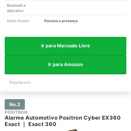
Bluetooth e
Aplicativo
Modo Assalto
Passivo e presença
Ir para Mercado Livre
Ir para Amazon
Reportar erro
No.2
POSITRON
Alarme Automotivo Positron Cyber EX360
Exact
｜
Exact 360