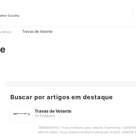
elhor Escolha
Travas de Volante
urança
te
Buscar por artigos em destaque
Travas de Volante
10 Produtos
TRAMONTINA | Trava Antifurto para Volante Tramontina | 4378700
MULTILASER | Trava Volante Antifurto Universal | AU525, ZERONE |