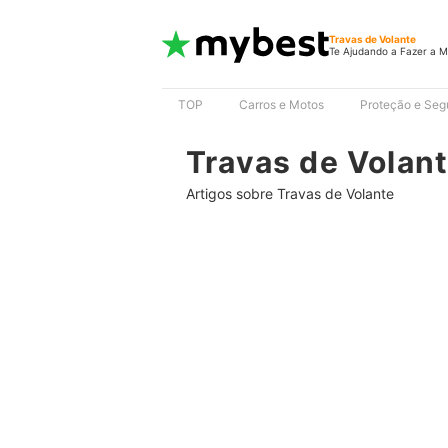
Travas de Volante
Te Ajudando a Fazer a M
TOP
Carros e Motos
Proteção e Seg
Travas de Volan
Artigos sobre Travas de Volante