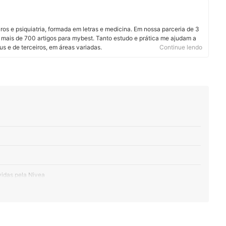
os e psiquiatria, formada em letras e medicina. Em nossa parceria de 3
zei mais de 700 artigos para mybest. Tanto estudo e prática me ajudam a
us e de terceiros, em áreas variadas.
Continue lendo
idas pela Nivea
eu Tipo de Pele
Corantes ou Ingredientes de Origem Animal