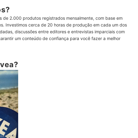
lizam o Creme Nivea
ós?
 de 2.000 produtos registrados mensalmente, com base em
Proteção Solar
ses. Investimos cerca de 20 horas de produção em cada um dos
dadas, discussões entre editores e entrevistas imparciais com
requência de Uso
garantir um conteúdo de confiança para você fazer a melhor
o
o
ivea?
vea.com.br