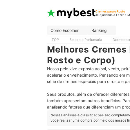
Cremes para o Rosto
Te Ajudando a Fazer a M
Como Escolher
Ranking
TOP
Beleza e Perfumaria
Dermocos
Melhores Cremes 
Rosto e Corpo)
Nossa pele vive exposta ao sol, vento, pol
acelerar o envelhecimento. Pensando em m
série de cremes especiais para o rosto e pa
Seus produtos, além de oferecer diferentes 
também apresentam outros benefícios. Par
analisando fatores que diferenciam um pro
Nossas análises e classificações são completam
você realizar uma compra por meio dos nossos l