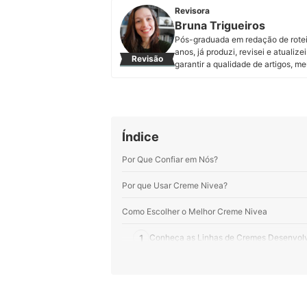
Revisora
Bruna Trigueiros
Pós-graduada em redação de roteir
anos, já produzi, revisei e atuali
Revisão
garantir a qualidade de artigos, me
Perfil de Bruna Trigueiros
Índice
Por Que Confiar em Nós?
Por que Usar Creme Nivea?
Como Escolher o Melhor Creme Nivea
1
Conheça as Linhas de Cremes Desenvolv
2
Seca, Oleosa, Mista ou Normal? Avalie S
3
Considere Cremes Livres de Parabenos, 