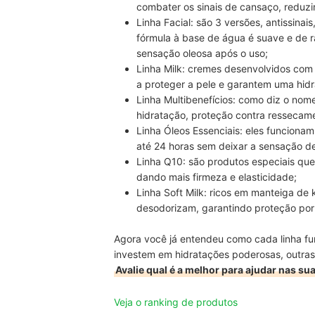
combater os sinais de cansaço, reduzir
Linha Facial:
são 3 versões, antissinai
fórmula à base de água é suave e de 
sensação oleosa após o uso;
Linha Milk:
cremes desenvolvidos com 
a proteger a pele e garantem uma hid
Linha Multibenefícios:
como diz o nome,
hidratação, proteção contra ressecam
Linha Óleos Essenciais:
eles funcionam
até 24 horas sem deixar a sensação de
Linha Q10:
são produtos especiais que
dando mais firmeza e elasticidade;
Linha Soft Milk:
ricos em manteiga de k
desodorizam, garantindo proteção por
Agora você já entendeu como cada linha fu
investem em hidratações poderosas, outra
Avalie qual é a melhor para ajudar nas s
Veja o ranking de produtos