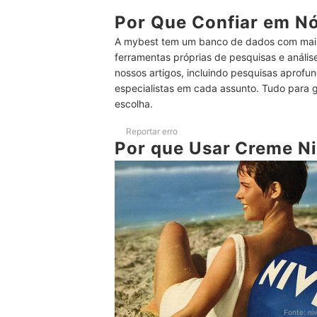
4
Avalie os Ativos Principais que Potencia
Por Que Confiar em N
A mybest tem um banco de dados com mais
5
Prefira Cremes que Apresentem Fator de 
ferramentas próprias de pesquisas e análi
nossos artigos, incluindo pesquisas aprofun
6
Escolha a Embalagem de Acordo com a F
especialistas em cada assunto. Tudo para 
Ranking de melhores Cremes Nivea para o Rost
escolha.
Ranking de melhores Cremes Nivea para o Corp
Reportar erro
Por que Usar Creme N
Veja Outros Produtos para Cuidar da Sua Pele
Conclusão
Fonte:
ni