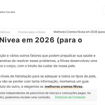
elhor Escolha
Melhores Cremes Nivea em 2026 (para 
méticos
Cremes para o Rosto
Nivea em 2026 (para o
uição e vários outros fatores que podem prejudicar sua saúde e
aneiras de resolver esses problemas, a Nivea desenvolveu uma
ra o corpo, com o intuito de cuidar de nossa pele.
níveis de hidratação para se adequar a todos os tipos de pele,
a não se perder com tanta informação, montamos um guia
duto do outro, e elegemos os
melhores cremes Nivea
.
ente independentes de patrocínios de marcas e colocações pagas. Se
inks, poderemos receber uma comissão.
Diretrizes de Conteúdo