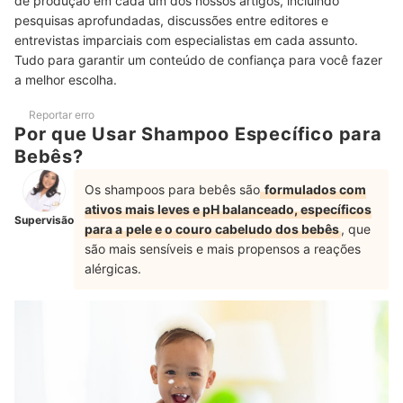
de produção em cada um dos nossos artigos, incluindo
Melhor Custo-Benefício
pesquisas aprofundadas, discussões entre editores e
Top 10 Melhores Shampoos para Bebês
entrevistas imparciais com especialistas em cada assunto.
Tudo para garantir um conteúdo de confiança para você fazer
Perguntas Frequentes sobre Shampoos de Bebês
a melhor escolha.
Como Usar o Shampoo para Bebês?
Reportar erro
Por que Usar Shampoo Específico para
Pode Lavar o Cabelo do Bebê Todos os Dias?
Bebês?
Quando Usar Shampoo e Condicionador no Bebê?
Os shampoos para bebês são
formulados com
Confira Também Outras Indicações Para o Seu Bebê
ativos mais leves e pH balanceado, específicos
Supervisão
para a
pele e o couro cabeludo dos bebês
, que
são mais sensíveis e mais propensos a reações
alérgicas.