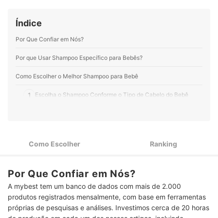
LinkedIn e em seu site.
Perfil de Giuliane Minami
Índice
Por Que Confiar em Nós?
Por que Usar Shampoo Específico para Bebês?
Como Escolher o Melhor Shampoo para Bebê
1
Escolha o Shampoo Conforme o Tipo de Cabelo do Bebê
Se Busca Produtos Mais Naturais, Prefira Shampoos para
2
Bebês Livres de Parabenos
Para Cabelos Claros, Escolha Shampoo com Camomila ou
3
Como Escolher
Ranking
Extrato de Calêndula
4
Prefira Produtos que Passaram Por Testes Dermatológicos
Por Que Confiar em Nós?
Para Mais Praticidade, Opte Pelos Shampoos 2 em 1 (Cabelo
A mybest tem um banco de dados com mais de 2.000
5
e Corpo)
produtos registrados mensalmente, com base em ferramentas
próprias de pesquisas e análises. Investimos cerca de 20 horas
Opte Por Embalagens Maiores Acima de 400 ml para Ter o
6