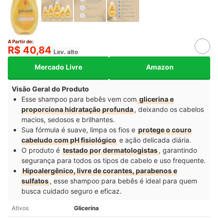
A Partir de:
R$ 40,84
Lev. alto
Mercado Livre
Amazon
Visão Geral do Produto
Esse shampoo para bebês vem com
glicerina e
proporciona hidratação profunda
, deixando os cabelos
macios, sedosos e brilhantes.
Sua fórmula é suave, limpa os fios e
protege o couro
cabeludo com pH fisiológico
e ação delicada diária.
O produto é
testado por dermatologistas
, garantindo
segurança para todos os tipos de cabelo e uso frequente.
Hipoalergênico, livre de corantes, parabenos e
sulfatos
, esse shampoo para bebês é ideal para quem
busca cuidado seguro e eficaz.
Ativos
Glicerina