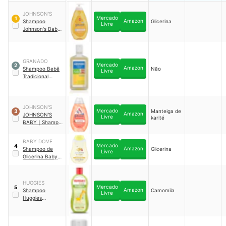
JOHNSON'S
Mercado
1
Amazon
Shampoo
Glicerina
Livre
Johnson's Baby
de Glicerina
GRANADO
Mercado
2
Amazon
Shampoo Bebê
Não
Livre
Tradicional
Granado
JOHNSON'S
Mercado
Manteiga de
3
Amazon
JOHNSON'S
Livre
karité
BABY
｜
Shampoo
Johnson's
Cachos dos
BABY DOVE
Sonhos
｜
36473
Mercado
4
Amazon
Shampoo de
Glicerina
Livre
Glicerina Baby
Dove Hidratação
Glicerinada
HUGGIES
Mercado
5
Amazon
Shampoo
Camomila
Livre
Huggies
Camomila
Seguro para
Recém-Nascidos