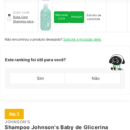
BUBA CARE
Mercado
Extrato de
10
Amazon
Buba Care
Livre
camomila
Shampoo para
Bebê
Não encontrou o produto desejado?
Solicite a inclusão dele.
Este ranking foi útil para você?
Sim
Não
No.1
JOHNSON'S
Shampoo Johnson's Baby de Glicerina