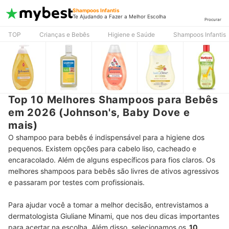
Shampoos Infantis
Te Ajudando a Fazer a Melhor Escolha
Procurar
TOP
Crianças e Bebês
Higiene e Saúde
Shampoos Infantis
Top 10 Melhores Shampoos para Bebês
em 2026 (Johnson's, Baby Dove e
mais)
O shampoo para bebês é indispensável para a higiene dos
pequenos. Existem opções para cabelo liso, cacheado e
encaracolado. Além de alguns específicos para fios claros. Os
melhores shampoos para bebês são livres de ativos agressivos
e passaram por testes com profissionais.
Para ajudar você a tomar a melhor decisão, entrevistamos a
dermatologista Giuliane Minami, que nos deu dicas importantes
para acertar na escolha. Além disso, selecionamos os
10