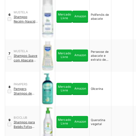
MUSTELA
Mercado
Polifenóis de
6
Amazon
Shampoo
Livre
abacate
Recém-Nascido
Mustela
MUSTELA
Perseose de
Mercado
7
Amazon
Shampoo Suave
abacate e
Livre
extrato de
com Abacate
camomila
Orgânico
PAMPERS
Mercado
8
Amazon
Pampers
Glicerina
Livre
Shampoo de
Glicerina
BIOCLUB
Mercado
Queratina
9
Amazon
Shampoo para
Livre
vegetal
Bebês Fofos
Bioclub