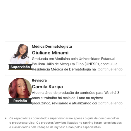
Médica Dermatologista
Giuliane Minami
Graduada em Medicina pela Universidade Estadual
Paulista Júlio de Mesquita Filho (UNESP), concluiu a
Supervisão
Residência Médica de Dermatologia na mesma
Continue lendo
instituição, onde se tornou especialista e associada
titular da Sociedade Brasileira de Dermatologia (SBD).
Revisora
É mestra, também pela UNESP, na área de Tricologia.
Camila Kuriya
Como sempre acreditou na importância do cabelo na
Atuo na área de produção de conteúdo para Web há 3
identidade e na autoestima das pessoas,
anos e trabalho há mais de 1 ano na mybest
Revisão
principalmente, das mulheres, sua tese teve como foco
produzindo, revisando e atualizando conteúdos de
Continue lendo
a alopecia de padrão feminino. Com uma ampla
diferentes categorias. A minha maior motivação é
formação na área clínica, cirúrgica e estética, a médica
garantir que entregaremos informações de qualidade
está em busca constante por conhecimento e
Os especialistas convidados supervisionaram apenas o guia de como escolher 
aos nossos usuários para que eles façam sempre a
atualizações em congressos e cursos. Acompanhe a
o produto/serviço. Os produtos/serviços listados no ranking foram selecionados 
melhor escolha.
Dra. Giuliane no Instagram, Youtube, Facebook,
e classificados pela redação da mybest e não pelos especialistas.
Perfil de Camila Kuriya