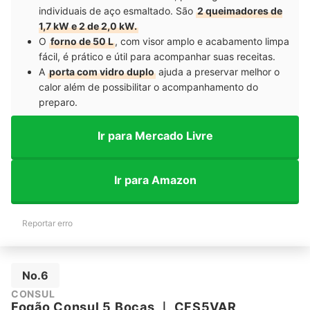
individuais de aço esmaltado. São
2 queimadores de
1,7 kW e 2 de 2,0 kW.
O
forno de 50 L
, com visor amplo e acabamento limpa
fácil, é prático e útil para acompanhar suas receitas.
A
porta com vidro duplo
ajuda a preservar melhor o
calor além de possibilitar o acompanhamento do
preparo.
Ir para Mercado Livre
Ir para Amazon
Reportar erro
No.6
CONSUL
Fogão Consul 5 Bocas
｜
CFS5VAR