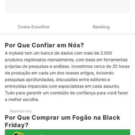
Além do Tamanho da Família
Priorize Opções com 1 ou Mais Queimadores Mais Potentes e
2
Maiores, a Partir de 2500 W
Como Escolher
Ranking
Grades Ajustáveis, Timer e Vidro Removível São Recursos
3
que Trazem Mais Praticidade
Os Materiais dos Diferentes Componentes Tornam os
Por Que Confiar em Nós?
4
Modelos Mais Bonitos e Duráveis
A mybest tem um banco de dados com mais de 2.000
produtos registrados mensalmente, com base em ferramentas
Fogões Largos, a Partir de 60 cm, Tendem a Evitar Problemas
5
com a Disposição das Panelas
próprias de pesquisas e análises. Investimos cerca de 20 horas
de produção em cada um dos nossos artigos, incluindo
Fogões com Eficiência Energética A São os Mais Econômicos
6
pesquisas aprofundadas, discussões entre editores e
do Mercado
entrevistas imparciais com especialistas em cada assunto.
Melhores Ofertas de Fogão da Black Friday 2025
Tudo para garantir um conteúdo de confiança para você fazer
a melhor escolha.
Perguntas Frequentes sobre Fogões na Black Friday
Reportar erro
Veja Outras Indicações de Fogões Também!
Por Que Comprar um Fogão na Black
Friday?