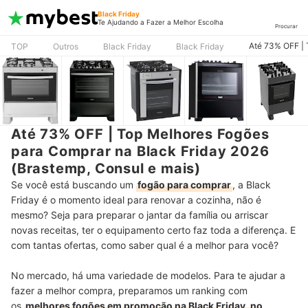
Black Friday
Te Ajudando a Fazer a Melhor Escolha
Procurar
Até 73% OFF | 
TOP
Outros
Black Friday
Black Friday
Até 73% OFF | Top Melhores Fogões
para Comprar na Black Friday 2026
(Brastemp, Consul e mais)
Se você está buscando um
fogão para comprar
, a Black
Friday é o momento ideal para renovar a cozinha, não é
mesmo? Seja para preparar o jantar da família ou arriscar
novas receitas, ter o equipamento certo faz toda a diferença. E
com tantas ofertas, como saber qual é a melhor para você?
No mercado, há uma variedade de modelos. Para te ajudar a
fazer a melhor compra, preparamos um ranking com
os
melhores fogões em promoção na Black Friday, no