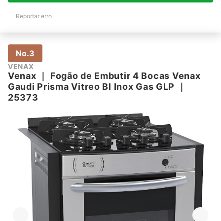
Reportar erro
No.3
VENAX
Venax
｜
Fogão de Embutir 4 Bocas Venax
Gaudi Prisma Vitreo Bl Inox Gas GLP
｜
25373