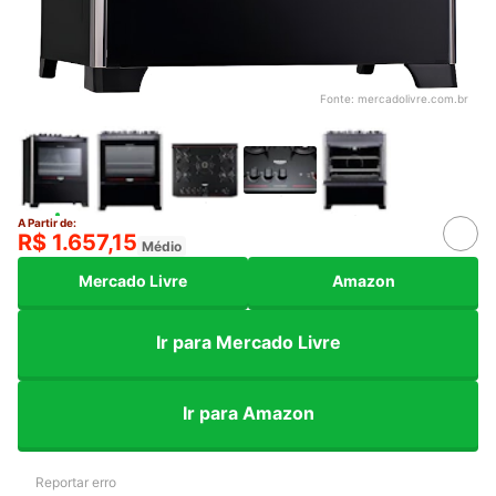
Fonte:
mercadolivre.com.br
A Partir de:
R$ 1.657,15
Médio
Mercado Livre
Amazon
Ir para Mercado Livre
Ir para Amazon
Reportar erro