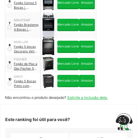
6
Mercado Livre
Amazon
Fogão Consul 5
Glass
｜
Bocas
｜
300000708
CFS5VAR
BRASTEMP
7
Mercado Livre
Amazon
Fogão Brastemp
4 Bocas
｜
BFO4NBB
MUELLER
8
Mercado Livre
Amazon
Fogão 5 bocas
Decorato Vetro
Preto Fosco com
FISCHER
Mesa de Vidro
｜
9
Mercado Livre
Amazon
Fogão de Piso a
601230052
Gás Fischer 5
bocas Gran
DAKO
Cheff Mesa
10
Mercado Livre
Amazon
Fogão 5 Bocas
Vidro
｜
26989
Preto com
Frente em Vidro
Preto e Timer
Não encontrou o produto desejado?
Solicite a inclusão dele.
Digital Dako
Diplomata Grill
｜
300001003
Este ranking foi útil para você?