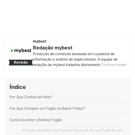
mybest
Redação mybest
Produção de conteúdo baseada em curadoria de
informação e análise de especialistas. A equipe de
Revisão
redação da mybest trabalha diariamente para fornecer
Continue lendo
a melhor experiência de escolha de produtos e serviços
a mais de 2 milhões de usuários.
Perfil de Redação mybest
Índice
Por Que Confiar em Nós?
Por Que Comprar um Fogão na Black Friday?
Como Escolher o Melhor Fogão
O Custo-Benefício da Compra Depende do seu Perfil de Uso,
1