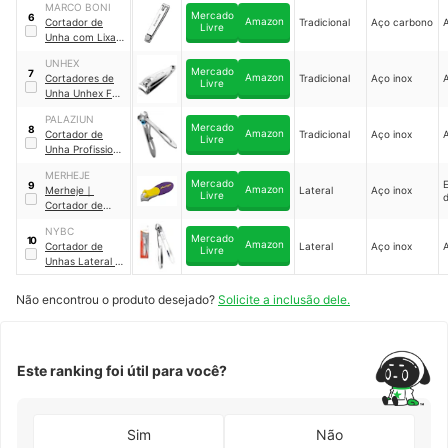
MARCO BONI
Resíduos
｜
1869
Mercado
6
Amazon
Cortador de
Tradicional
Aço carbono
Livre
Unha com Lixa
Metálica
｜
1826B
UNHEX
Mercado
7
Amazon
Cortadores de
Tradicional
Aço inox
Livre
Unha Unhex For
Men
PALAZIUN
Mercado
8
Amazon
Cortador de
Tradicional
Aço inox
Livre
Unha Profissional
Inox
MERHEJE
Mercado
9
Amazon
Merheje
｜
Lateral
Aço inox
Livre
Cortador de
Unhas Touch
｜
NYBC
20010172
Mercado
10
Amazon
Cortador de
Lateral
Aço inox
Livre
Unhas Lateral
｜
CUL-98
Não encontrou o produto desejado?
Solicite a inclusão dele.
Este ranking foi útil para você?
Sim
Não