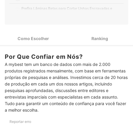
Prefira Lâminas Retas para Cortar Unhas Encravadas e
2
Curvas para Unhas Delicadas
Prefira Cortadores de Unha de Aço Inox, pois São Mais
3
Duráveis
Como Escolher
Ranking
4
Opte por Modelos com Acessórios Extras, como a Lixa
Top 10 Melhores Cortadores de Unha
Por Que Confiar em Nós?
A mybest tem um banco de dados com mais de 2.000
Por Que é tão Importante Ter o Próprio Kit para Unhas?
produtos registrados mensalmente, com base em ferramentas
Confira Também as Melhores Bases de Unha
próprias de pesquisas e análises. Investimos cerca de 20 horas
de produção em cada um dos nossos artigos, incluindo
pesquisas aprofundadas, discussões entre editores e
entrevistas imparciais com especialistas em cada assunto.
Tudo para garantir um conteúdo de confiança para você fazer
a melhor escolha.
Reportar erro