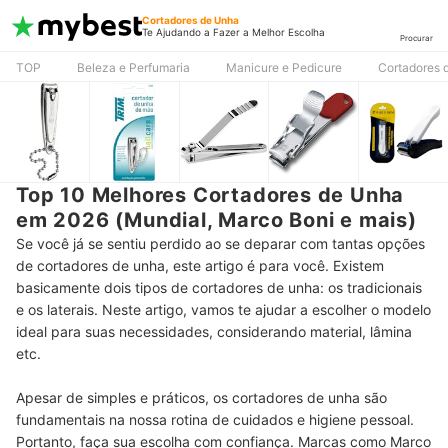
Cortadores de Unha
Te Ajudando a Fazer a Melhor Escolha
Procurar
TOP
Beleza e Perfumaria
Manicure e Pedicure
Cortadores 
Top 10 Melhores Cortadores de Unha
em 2026 (Mundial, Marco Boni e mais)
Se você já se sentiu perdido ao se deparar com tantas opções
de cortadores de unha, este artigo é para você. Existem
basicamente dois tipos de cortadores de unha: os tradicionais
e os laterais. Neste artigo, vamos te ajudar a escolher o modelo
ideal para suas necessidades, considerando material, lâmina
etc.
Apesar de simples e práticos, os cortadores de unha são
fundamentais na nossa rotina de cuidados e higiene pessoal.
Portanto, faça sua escolha com confiança. Marcas como Marco