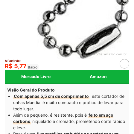
Fonte:
amazon.com.br
A Partir de:
R$ 5,77
Baixo
Mercado Livre
Amazon
Visão Geral do Produto
Com apenas 5,5 cm de comprimento
, este cortador de
unhas Mundial é muito compacto e prático de levar para
todo lugar.
Além de pequeno, é resistente, pois é
feito em aço
carbono
niquelado e cromado, prometendo corte rápido
e leve.
Possui uma
lixa metálica embutida no cortador e um