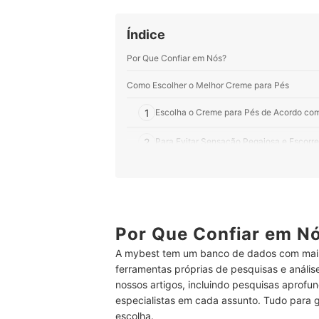
Índice
Por Que Confiar em Nós?
Como Escolher o Melhor Creme para Pés
1
Escolha o Creme para Pés de Acordo com
2
Para Evitar Sensação Pegajosa e Escorre
Top 10 Melhores Cremes para Pés
Perguntas Frequentes sobre Creme para Pés
Pé Rachado É Sinal de Diabetes?
Por Que Confiar em N
Qual Falta de Vitamina Causa Rachaduras nos P
A mybest tem um banco de dados com mais
ferramentas próprias de pesquisas e análi
Que Tipo de Doença Faz Rachar os Pés?
nossos artigos, incluindo pesquisas aprofun
especialistas em cada assunto. Tudo para 
Que Tipo de Rachadura É Perigosa?
escolha.