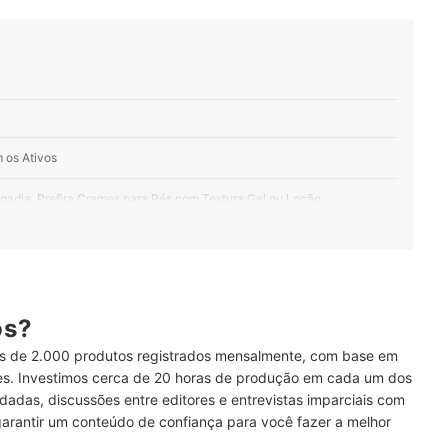
 os Ativos
gadia, Prefira Cremes para Pés com Textura Gel ou Loção
ós?
és?
 de 2.000 produtos registrados mensalmente, com base em
ses. Investimos cerca de 20 horas de produção em cada um dos
dadas, discussões entre editores e entrevistas imparciais com
garantir um conteúdo de confiança para você fazer a melhor