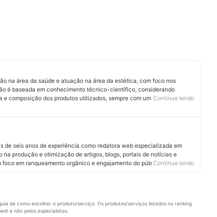
ão na área da saúde e atuação na área da estética, com foco nos
ão é baseada em conhecimento técnico-científico, considerando
 e composição dos produtos utilizados, sempre com um olhar crítico e
Continue lendo
s de seis anos de experiência como redatora web especializada em
na produção e otimização de artigos, blogs, portais de notícias e
om foco em ranqueamento orgânico e engajamento do público.
Continue lendo
uia de como escolher o produto/serviço. Os produtos/serviços listados no ranking 
st e não pelos especialistas.