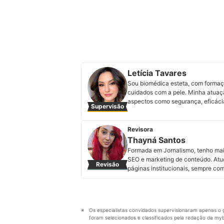
Letícia Tavares
Sou biomédica esteta, com formaç
cuidados com a pele. Minha atuaç
aspectos como segurança, eficácia
Supervisão
responsável sobre a estética.
Perfil de Letícia Tavares
Revisora
Thayná Santos
Formada em Jornalismo, tenho mai
SEO e marketing de conteúdo. Atuo 
Revisão
páginas institucionais, sempre c
Perfil de Thayná Santos
Os especialistas convidados supervisionaram apenas o g
foram selecionados e classificados pela redação da mybe