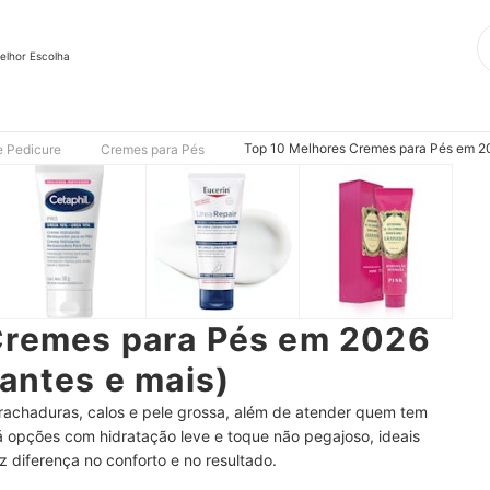
elhor Escolha
Top 10 Melhores Cremes para Pés em 20
e Pedicure
Cremes para Pés
Cremes para Pés em 2026
tantes e mais)
 rachaduras, calos e pele grossa, além de atender quem tem
á opções com hidratação leve e toque não pegajoso, ideais
az diferença no conforto e no resultado.