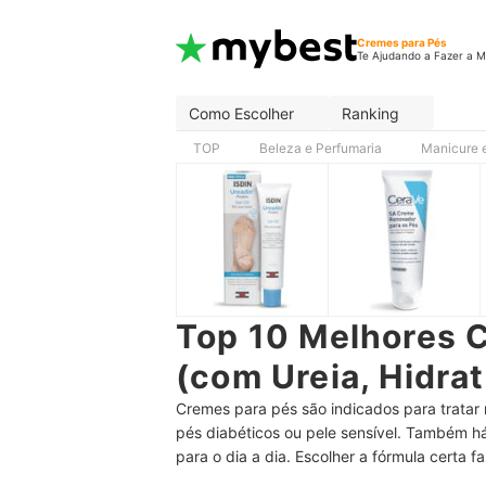
Cremes para Pés
Te Ajudando a Fazer a M
Como Escolher
Ranking
TOP
Beleza e Perfumaria
Manicure 
Top 10 Melhores 
(com Ureia, Hidra
Cremes para pés são indicados para tratar
pés diabéticos ou pele sensível. Também h
para o dia a dia. Escolher a fórmula certa f