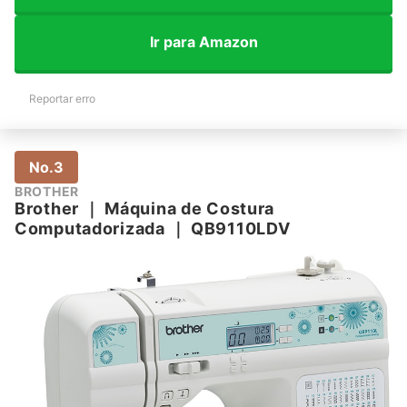
Ir para Amazon
Reportar erro
No.3
BROTHER
Brother
｜
Máquina de Costura
Computadorizada
｜
QB9110LDV