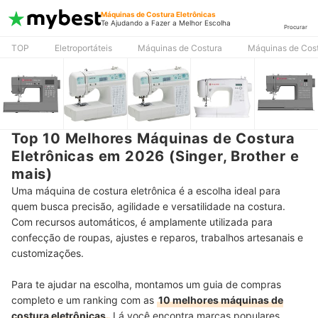
Máquinas de Costura Eletrônicas
Te Ajudando a Fazer a Melhor Escolha
Procurar
TOP
Eletroportáteis
Máquinas de Costura
Máquinas de Cost
Top 10 Melhores Máquinas de Costura
Eletrônicas em 2026 (Singer, Brother e
mais)
Uma máquina de costura eletrônica é a escolha ideal para
quem busca precisão, agilidade e versatilidade na costura.
Com recursos automáticos, é amplamente utilizada para
confecção de roupas, ajustes e reparos, trabalhos artesanais e
customizações.
Para te ajudar na escolha, montamos um guia de compras
completo e um ranking com as
10 melhores máquinas de
costura eletrônicas.
Lá você encontra marcas populares