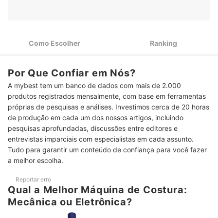
Necessidade da Sua Produção
Para Pacthwork ou Peças Personalizadas, Prefira Opções
2
com Mais de 50 Pontos
Como Escolher
Ranking
Para Uso Profissional, Escolha Máquinas com Velocidade
3
Máxima de 1000 PPM ou Mais
Se Não Tem Força nos Pés, Prefira uma Máquina de Costura
Por Que Confiar em Nós?
4
Eletrônica com Acionamento Manual
A mybest tem um banco de dados com mais de 2.000
produtos registrados mensalmente, com base em ferramentas
Se For Iniciante, Opte por Máquina de Costura Eletrônica com
5
Ajuste de Pressão Automático
próprias de pesquisas e análises. Investimos cerca de 20 horas
de produção em cada um dos nossos artigos, incluindo
Para Agilizar a Costura, Prefira Modelos com Funções Extras,
6
pesquisas aprofundadas, discussões entre editores e
como Corte Automático de Linha
entrevistas imparciais com especialistas em cada assunto.
Top 10 Melhores Máquinas de Costura Eletrônicas
Tudo para garantir um conteúdo de confiança para você fazer
a melhor escolha.
Quais São os Pontos de Costura Básicos?
Reportar erro
Perguntas Frequentes sobre Máquina de Costura Eletrônica
Qual a Melhor Máquina de Costura:
Mecânica ou Eletrônica?
Máquina Eletrônica Exige Muita Manutenção?