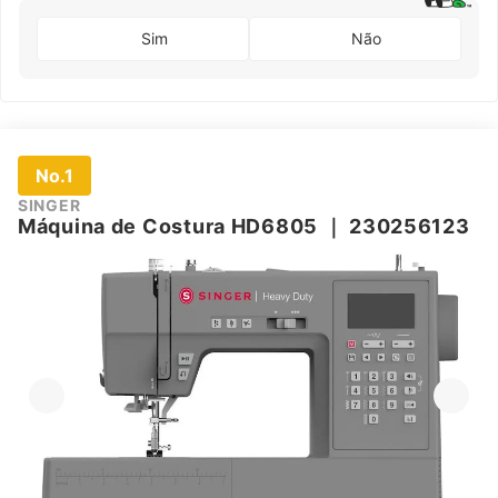
Sim
Não
No.1
SINGER
Máquina de Costura HD6805
｜
230256123