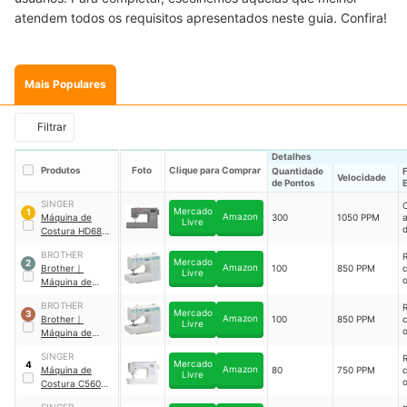
atendem todos os requisitos apresentados neste guia. Confira!
Mais Populares
Filtrar
Detalhes
Produtos
Foto
Clique para Comprar
Quantidade
Velocidade
de Pontos
SINGER
Mercado
1
Amazon
Máquina de
300
1050 PPM
Livre
d
Costura HD6805
f
｜
230256123
c
BROTHER
Mercado
2
Amazon
Brother
｜
100
850 PPM
Livre
Máquina de
Costura
｜
s
BROTHER
SQ9100
Mercado
3
Amazon
Brother
｜
100
850 PPM
Livre
p
l
Máquina de
l
Costura
p
s
SINGER
o
Computadorizad
Mercado
4
Amazon
Máquina de
80
750 PPM
c
a
｜
QB9110LDV
Livre
l
l
Costura C5605
｜
l
230383423
s
l
SINGER