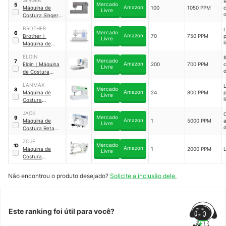
Mercado
5
l
Amazon
Máquina de
100
1050 PPM
Livre
l
Costura Singer
l
Heavy Duty
｜
s
BROTHER
HD6605
Mercado
6
Amazon
Brother
｜
70
750 PPM
Livre
l
l
Máquina de
l
l
Costura
ELGIN
Computadorizad
Mercado
7
Amazon
Elgin
｜
Máquina
200
700 PPM
a
｜
CE7700BRDV
Livre
de Costura
Doméstica
LANMAX
Premium Plus
｜
Mercado
8
p
Amazon
Máquina de
24
800 PPM
JX-11000
Livre
l
Costura
p
l
Doméstica
｜
LM-
o
JACK
320
Mercado
9
Amazon
Máquina de
1
5000 PPM
Livre
l
d
Costura Reta
l
f
Eletrônica Jack
c
ZOJE
A4C
Mercado
10
Amazon
Máquina de
1
2000 PPM
Livre
Costura
Transporte Duplo
Eletrônico Zoje
s
Não encontrou o produto desejado?
Solicite a inclusão dele.
｜
ZJ-0303L-3-
BD-02
Este ranking foi útil para você?