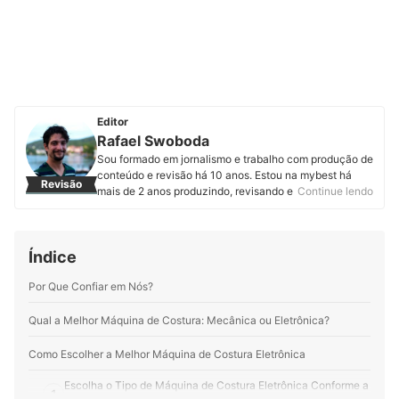
Editor
Rafael Swoboda
Sou formado em jornalismo e trabalho com produção de
conteúdo e revisão há 10 anos. Estou na mybest há
Revisão
mais de 2 anos produzindo, revisando e atualizando
Continue lendo
artigos de diferentes categorias. Entregar informações
úteis, corretas e em linguagem acessível é o que mais
me motiva.
Índice
Perfil de Rafael Swoboda
Por Que Confiar em Nós?
Qual a Melhor Máquina de Costura: Mecânica ou Eletrônica?
Como Escolher a Melhor Máquina de Costura Eletrônica
Escolha o Tipo de Máquina de Costura Eletrônica Conforme a
1