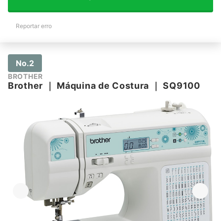
Reportar erro
No.2
BROTHER
Brother
｜
Máquina de Costura
｜
SQ9100