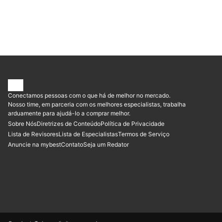
LMD-505A
Conectamos pessoas com o que há de melhor no mercado.
Nosso time, em parceria com os melhores especialistas, trabalha
arduamente para ajudá-lo a comprar melhor.
Sobre Nós
Diretrizes de Conteúdo
Política de Privacidade
Lista de Revisores
Lista de Especialistas
Termos de Serviço
Anuncie na mybest
Contato
Seja um Redator