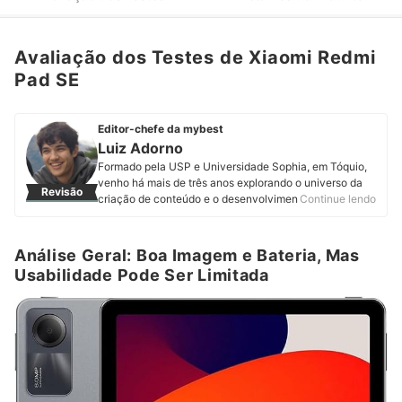
Avaliação dos Testes de Xiaomi Redmi
Pad SE
Editor-chefe da mybest
Luiz Adorno
Formado pela USP e Universidade Sophia, em Tóquio,
venho há mais de três anos explorando o universo da
Revisão
criação de conteúdo e o desenvolvimento de
Continue lendo
databases em startups japonesas. Desde 2024, me
juntei à equipe de conteúdo da mybest com a missão
de trazer informações de valor para nossos leitores.
Análise Geral: Boa Imagem e Bateria, Mas
Com uma curiosidade genuína por culturas e idiomas,
Usabilidade Pode Ser Limitada
procuro sempre a maneira mais empática de ajudar as
pessoas a fazerem suas melhores escolhas.
Perfil de Luiz Adorno