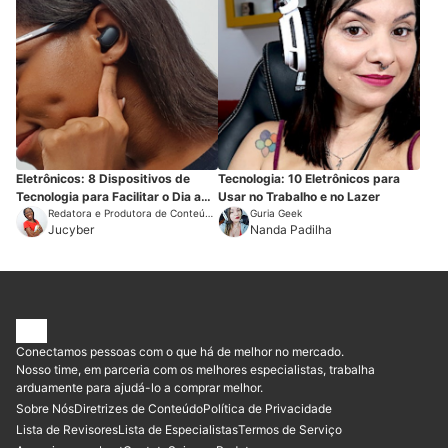
Eletrônicos: 8 Dispositivos de
Tecnologia: 10 Eletrônicos para
Tecnologia para Facilitar o Dia a
Usar no Trabalho e no Lazer
Dia
Redatora e Produtora de Conteúdo
Guria Geek
Sobre Tecnologia
Jucyber
Nanda Padilha
Conectamos pessoas com o que há de melhor no mercado.
Nosso time, em parceria com os melhores especialistas, trabalha
arduamente para ajudá-lo a comprar melhor.
Sobre Nós
Diretrizes de Conteúdo
Política de Privacidade
Lista de Revisores
Lista de Especialistas
Termos de Serviço