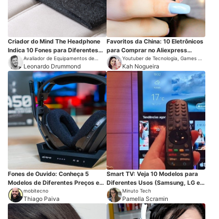
Criador do Mind The Headphone
Favoritos da China: 10 Eletrônicos
Indica 10 Fones para Diferentes
para Comprar no Aliexpress
Perfis
Avaliador de Equipamentos de
(Xiaomi, Honor, entre outros)
Youtuber de Tecnologia, Games e
Áudio
Leonardo Drummond
Aplicativos
Kah Nogueira
Fones de Ouvido: Conheça 5
Smart TV: Veja 10 Modelos para
Modelos de Diferentes Preços e
Diferentes Usos (Samsung, LG e
Marcas
mobitecno
mais)
Minuto Tech
Thiago Paiva
Pamella Scramin