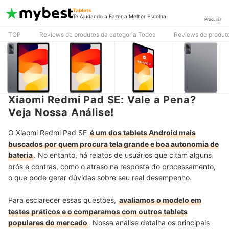
Tablets
Te Ajudando a Fazer a Melhor Escolha
Procurar
TOP
Reviews de produtos da categoria Todos
Reviews de produto
Xiaomi Redmi Pad SE: Vale a Pena?
Veja Nossa Análise!
O Xiaomi Redmi Pad SE
é um dos tablets Android mais
buscados por quem procura tela grande e boa autonomia de
bateria
. No entanto, há relatos de usuários que citam alguns
prós e contras, como o atraso na resposta do processamento,
o que pode gerar dúvidas sobre seu real desempenho.
Para esclarecer essas questões,
avaliamos o modelo em
testes práticos e o comparamos com outros tablets
populares do mercado
. Nossa análise detalha os principais