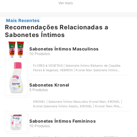
Kronel Sabonete Íntimo Adulto, KRONEL | Kronel Teen Pink,
Ver mais
KRONEL | Kit Kronel Sabonete Líquido Íntimo 250 ml + 80 ml para
Viagem, KRONEL | Kronel Sabonete Líquido Infantil
Mais Recentes
Recomendações Relacionadas a
Sabonetes Íntimos
Sabonetes Íntimos Masculinos
10 Produtos
FLORES & VEGETAIS | Sabonete Íntimo Bálsamo de Copaíba
Flores & Vegetais, HEBRON | Kronel Man Sabonete Íntimo
Masculino, DON ALCIDES | Sabonete Íntimo Masculino |
70SIINDA, A SÓS | Sabonete Íntimo Líquido Natural Sex | AS347,
MIRRAS | Sabonete Íntimo Masculino Mirras
Sabonetes Kronel
5 Produtos
KRONEL | Sabonete Íntimo Masculino Kronel Man, KRONEL |
Kronel Sabonete Íntimo Adulto, KRONEL | Kronel Teen Pink,
KRONEL | Kit Kronel Sabonete Líquido Íntimo 250 ml + 80 ml para
Viagem, KRONEL | Kronel Sabonete Líquido Infantil
Sabonetes Íntimos Femininos
10 Produtos