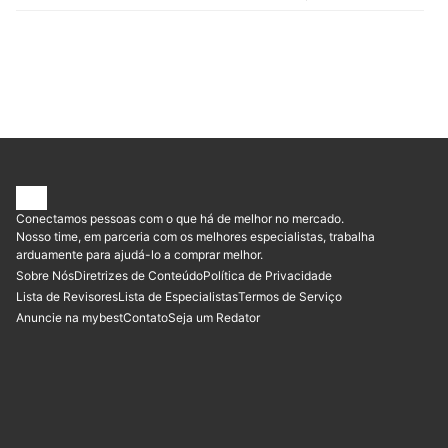
KRONEL | Kit Kronel Sabonete Líquido Íntimo 250 ml + 80 ml para
Viagem, KRONEL | Kronel Sabonete Líquido Infantil
Conectamos pessoas com o que há de melhor no mercado.
Nosso time, em parceria com os melhores especialistas, trabalha
arduamente para ajudá-lo a comprar melhor.
Sobre Nós
Diretrizes de Conteúdo
Política de Privacidade
Lista de Revisores
Lista de Especialistas
Termos de Serviço
Anuncie na mybest
Contato
Seja um Redator