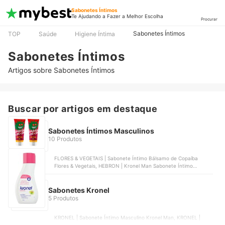
Sabonetes Íntimos
Te Ajudando a Fazer a Melhor Escolha
Procurar
Sabonetes Íntimos
TOP
Saúde
Higiene Íntima
Sabonetes Íntimos
Artigos sobre Sabonetes Íntimos
Buscar por artigos em destaque
Sabonetes Íntimos Masculinos
10 Produtos
FLORES & VEGETAIS | Sabonete Íntimo Bálsamo de Copaíba
Flores & Vegetais, HEBRON | Kronel Man Sabonete Íntimo
Masculino, DON ALCIDES | Sabonete Íntimo Masculino |
70SIINDA, A SÓS | Sabonete Íntimo Líquido Natural Sex | AS347,
MIRRAS | Sabonete Íntimo Masculino Mirras
Sabonetes Kronel
5 Produtos
KRONEL | Sabonete Íntimo Masculino Kronel Man, KRONEL |