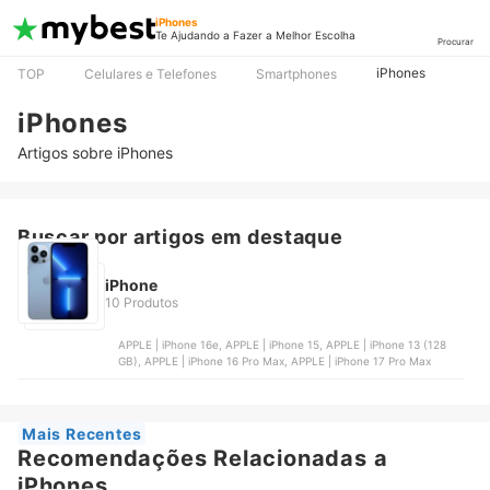
iPhones
Te Ajudando a Fazer a Melhor Escolha
Procurar
iPhones
TOP
Celulares e Telefones
Smartphones
iPhones
Artigos sobre iPhones
Buscar por artigos em destaque
iPhone
10 Produtos
APPLE | iPhone 16e, APPLE | iPhone 15, APPLE | iPhone 13 (128
GB), APPLE | iPhone 16 Pro Max, APPLE | iPhone 17 Pro Max
Mais Recentes
Recomendações Relacionadas a
iPhones