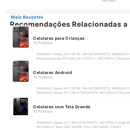
Ver mais
C00433
Mais Recentes
Recomendações Relacionadas a
Celulares para Crianças
10 Produtos
SAMSUNG | Galaxy A07 128 GB | SM-A075MZKGZTO, SAMSUNG | 
Smartphone Edge 60 Fusion 5G | XT2503-1, MOTOROLA | Smartph
4G 256 GB | RMX5020
Celulares Android
10 Produtos
SAMSUNG | Galaxy A07 128 GB | SM-A075MZKGZTO, SAMSUNG | C
SAMSUNG | Galaxy A17 | SM-A175FZKHZTO, MOTOROLA | Smartphon
C00433
Celulares com Tela Grande
10 Produtos
SAMSUNG | Galaxy A17 | SM-A175FZKHZTO, MOTOROLA | Edge 60 5G | XT2505-3, XIAOMI | Poco X7 Pro | 
MOTOROLA | Moto G06, XIAOMI | Poco C85 256GB | C00421