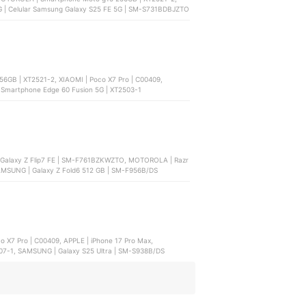
G | Celular Samsung Galaxy S25 FE 5G | SM-S731BDBJZTO
GB | XT2521-2, XIAOMI | Poco X7 Pro | C00409,
martphone Edge 60 Fusion 5G | XT2503-1
ng Galaxy Z Flip7 FE | SM-F761BZKWZTO, MOTOROLA | Razr
, SAMSUNG | Galaxy Z Fold6 512 GB | SM-F956B/DS
 X7 Pro | C00409, APPLE | iPhone 17 Pro Max,
7-1, SAMSUNG | Galaxy S25 Ultra | SM-S938B/DS