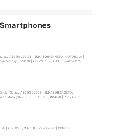
 Smartphones
Galaxy A26 5G 256 GB | SM-A266MZKHZTO, MOTOROLA |
one Moto g15 256GB | XT2521-2, REALME | Realme C75x
elular Galaxy A36 5G 256GB | SM-A366EZAGZTO,
e Moto g15 256GB | XT2521-2, XIAOMI | Poco X8 Pro |
C00409,