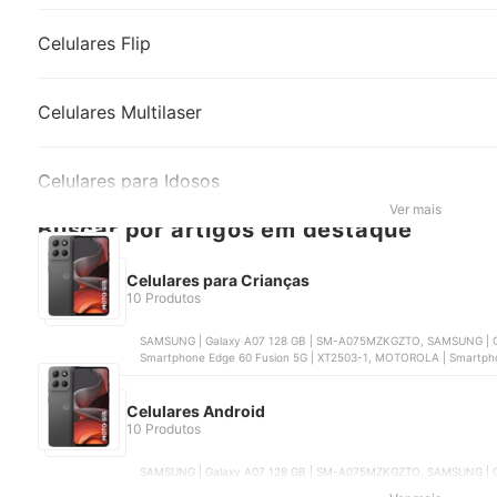
Celulares Flip
Celulares Multilaser
Celulares para Idosos
Ver mais
Buscar por artigos em destaque
Celulares para Crianças
10 Produtos
SAMSUNG | Galaxy A07 128 GB | SM-A075MZKGZTO, SAMSUNG | 
Smartphone Edge 60 Fusion 5G | XT2503-1, MOTOROLA | Smartph
4G 256 GB | RMX5020
Celulares Android
10 Produtos
SAMSUNG | Galaxy A07 128 GB | SM-A075MZKGZTO, SAMSUNG | C
SAMSUNG | Galaxy A17 | SM-A175FZKHZTO, MOTOROLA | Smartphon