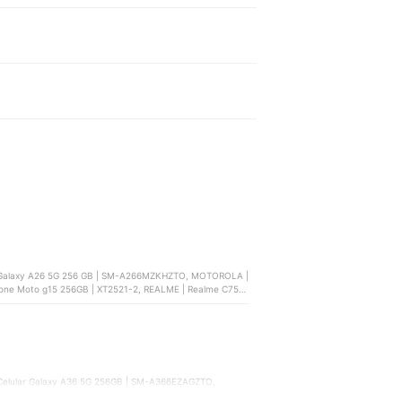
Galaxy A26 5G 256 GB | SM-A266MZKHZTO, MOTOROLA |
one Moto g15 256GB | XT2521-2, REALME | Realme C75x
elular Galaxy A36 5G 256GB | SM-A366EZAGZTO,
e Moto g15 256GB | XT2521-2, XIAOMI | Poco X8 Pro |