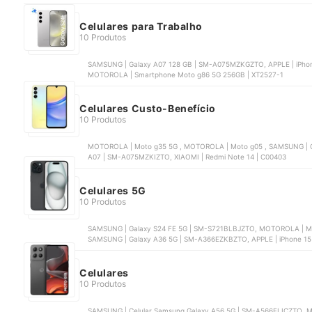
Celulares para Trabalho
10 Produtos
SAMSUNG | Galaxy A07 128 GB | SM-A075MZKGZTO, APPLE | iPho
MOTOROLA | Smartphone Moto g86 5G 256GB | XT2527-1
Celulares Custo-Benefício
10 Produtos
MOTOROLA | Moto g35 5G , MOTOROLA | Moto g05 , SAMSUNG | Galaxy A16 5G | SM-A166MZKDZT
A07 | SM-A075MZKIZTO, XIAOMI | Redmi Note 14 | C00403
Celulares 5G
10 Produtos
SAMSUNG | Galaxy S24 FE 5G | SM-S721BLBJZTO, MOTOROLA | Moto g56 5G, SAMSUNG | Galaxy S25 Ultra | SM-S938B/DS,
SAMSUNG | Galaxy A36 5G | SM-A366EZKBZTO, APPLE | iPhone 15
Celulares
10 Produtos
SAMSUNG | Celular Samsung Galaxy A56 5G | SM-A566ELICZTO, 