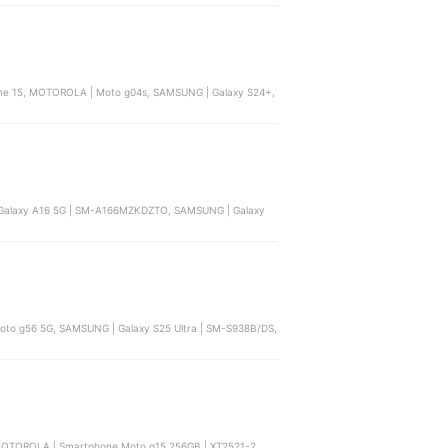
ne 15, MOTOROLA | Moto g04s, SAMSUNG | Galaxy S24+,
O, SAMSUNG | Galaxy
MOTOROLA | Smartphone Moto g15 256GB | XT2521-2,