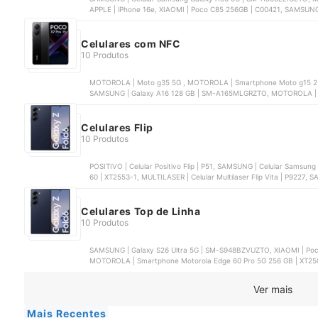
APPLE | iPhone 16e, XIAOMI | Poco C85 256GB | C00421, SAMSUN
Celulares com NFC
10 Produtos
MOTOROLA | Moto g35 5G , MOTOROLA | Smartphone Moto g15 256
SAMSUNG | Galaxy A16 128 GB | SM-A165MLGRZTO, MOTOROLA | S
Celulares Flip
10 Produtos
POSITIVO | Celular Positivo Flip | P51, SAMSUNG | Celular Samsu
60 | XT2553-1, MULTILASER | Celular Multilaser Flip Vita | P9227
Celulares Top de Linha
10 Produtos
SAMSUNG | Galaxy S26 Ultra 5G | SM-S948BZVUZTO, XIAOMI | Poco
MOTOROLA | Smartphone Motorola Edge 60 Pro 5G 256 GB | XT250
Ver mais
Mais Recentes