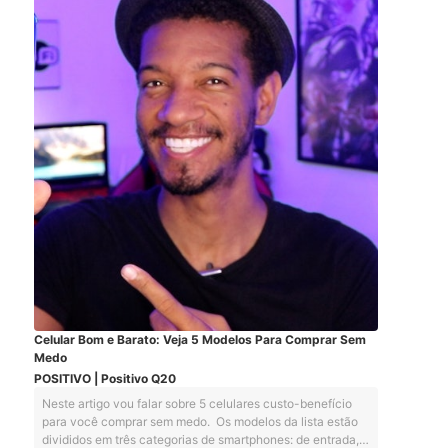
Celular Bom e Barato: Veja 5 Modelos Para Comprar Sem
Medo
POSITIVO | Positivo Q20
Neste artigo vou falar sobre 5 celulares custo-benefício
para você comprar sem medo. Os modelos da lista estão
divididos em três categorias de smartphones: de entrada,