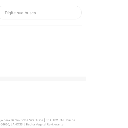
a para Banho Dolce Vita Tulipa | EBA-TPV, 3M | Bucha
04366660, LANOSSI | Bucha Vegetal Revigorante