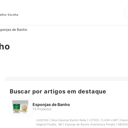
elhor Escolha
sponjas de Banho
nho
Buscar por artigos em destaque
Esponjas de Banho
15 Produtos
LANOSSI | Slow Esponja Banho Rede | LS7502, FLASH LIMP | Esponj
Vegetal Ponjita, 3M | Esponja de Banho Anatômica Ponjita | ‎HB0