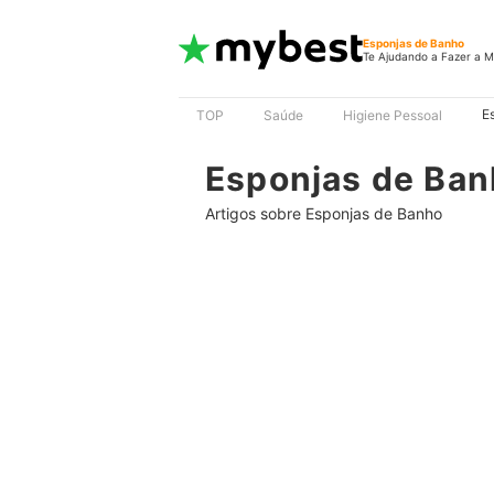
Esponjas de Banho
Te Ajudando a Fazer a M
E
TOP
Saúde
Higiene Pessoal
Esponjas de Ba
Artigos sobre Esponjas de Banho