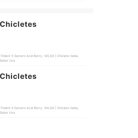
Chicletes
 Trident X Gamers Acid Berry, VALDA | Chiclete Valda,
 Sabor Uva
Chicletes
 Trident X Gamers Acid Berry, VALDA | Chiclete Valda,
 Sabor Uva