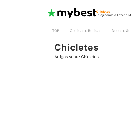
Chicletes
Te Ajudando a Fazer a M
TOP
Comidas e Bebidas
Doces e So
Chicletes
Artigos sobre Chicletes.