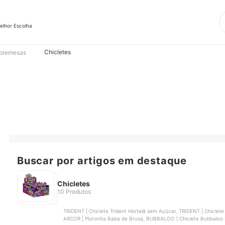
elhor Escolha
Chicletes
bremesas
Buscar por artigos em destaque
Chicletes
10 Produtos
TRIDENT | Chiclete Trident Hortelã sem Açúcar, TRIDENT | Chiclete
ARCOR | Plutonita Baba de Bruxa, BUBBALOO | Chiclete Bubbaloo