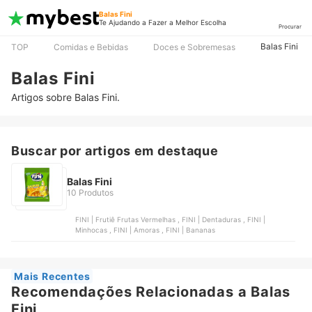
Balas Fini
Te Ajudando a Fazer a Melhor Escolha
Procurar
Balas Fini
TOP
Comidas e Bebidas
Doces e Sobremesas
Balas Fini
Artigos sobre Balas Fini.
Buscar por artigos em destaque
Balas Fini
10 Produtos
FINI | Frutiê Frutas Vermelhas , FINI | Dentaduras , FINI |
Minhocas , FINI | Amoras , FINI | Bananas
Mais Recentes
Recomendações Relacionadas a Balas
Fini