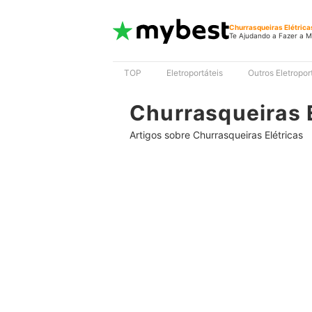
Churrasqueiras Elétrica
Te Ajudando a Fazer a M
TOP
Eletroportáteis
Outros Eletropor
Churrasqueiras E
Artigos sobre Churrasqueiras Elétricas