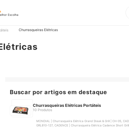
s
elhor Escolha
Churrasqueiras Elétricas
táteis
létricas
Buscar por artigos em destaque
Churrasqueiras Elétricas Portáteis
10 Produtos
MONDIAL | Churrasqueira Elétrica Grand Steak & Grill | CH-05, CADENCE | Churrasqueira Elétrica Cadence Grill Menu |
‎GRL810-127, CADENCE | Churrasqueira Elétrica Cadence Short Gril