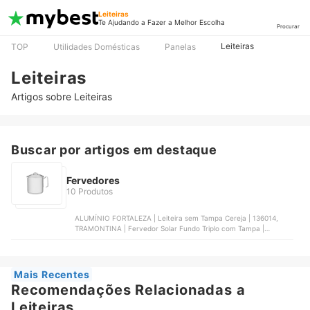
Leiteiras
Te Ajudando a Fazer a Melhor Escolha
Procurar
Leiteiras
TOP
Utilidades Domésticas
Panelas
Leiteiras
Artigos sobre Leiteiras
Buscar por artigos em destaque
Fervedores
10 Produtos
ALUMÍNIO FORTALEZA | Leiteira sem Tampa Cereja | 136014,
TRAMONTINA | Fervedor Solar Fundo Triplo com Tampa |
62512145, ALÚMINIO FORTALEZA | Leiteira 14 com Tampa Vidro |
138014, EURO HOME | Fervedor Colorstone - Cor Titânio |
ALU8402, ALUMÍNIO FORTALEZA | Leiteira Térmica 1,5Lts com
Apito Polida | 802402
Mais Recentes
Recomendações Relacionadas a
Leiteiras