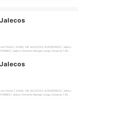
39464645-1, VIVI JALECOS | Jaleco Cute | D18FC0F
Jalecos
com Punho | 21040, VM JALECOS E ACESSÓRIOS | Jaleco
RMES | Jaleco Feminino Manga Longa Corporat | 9502,
39464645-1, VIVI JALECOS | Jaleco Cute | D18FC0F
Jalecos
com Punho | 21040, VM JALECOS E ACESSÓRIOS | Jaleco
RMES | Jaleco Feminino Manga Longa Corporat | 9502,
39464645-1, VIVI JALECOS | Jaleco Cute | D18FC0F