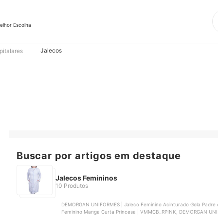
elhor Escolha
Jalecos
italares
Buscar por artigos em destaque
Jalecos Femininos
10 Produtos
DEMORGAN UNIFORMES | Jaleco Feminino Acinturado Gola Padre 
Feminino Manga Curta Princesa | VMMCB_RPINK, DEMORGAN UNIFO