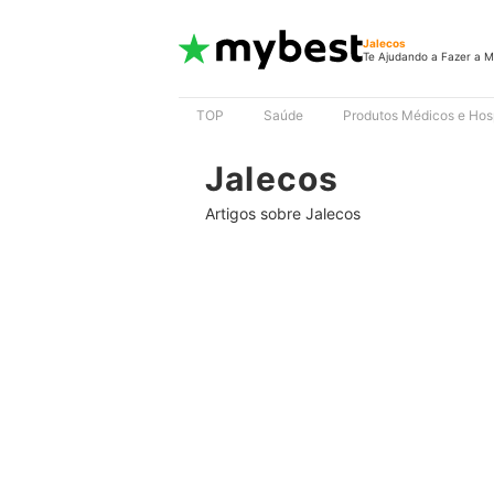
Jalecos
Te Ajudando a Fazer a M
TOP
Saúde
Produtos Médicos e Hosp
Jalecos
Artigos sobre Jalecos