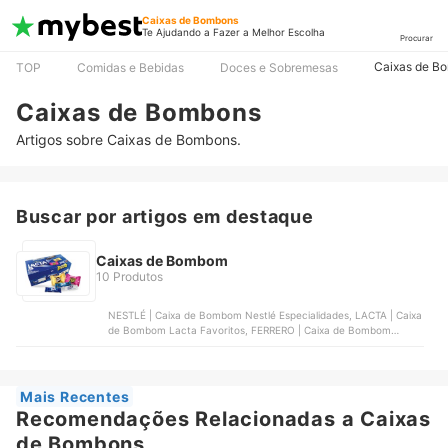
Caixas de Bombons
Te Ajudando a Fazer a Melhor Escolha
Procurar
Caixas de B
TOP
Comidas e Bebidas
Doces e Sobremesas
Caixas de Bombons
Artigos sobre Caixas de Bombons.
Buscar por artigos em destaque
Caixas de Bombom
10 Produtos
NESTLÉ | Caixa de Bombom Nestlé Especialidades, LACTA | Caixa
de Bombom Lacta Favoritos, FERRERO | Caixa de Bombom
Ferrero Rocher, LINDT | Caixa de Bombom Lindt Lindor Assorted,
GAROTO | Caixa de Bombom Garoto Garotices
Mais Recentes
Recomendações Relacionadas a Caixas
de Bombons