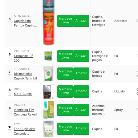
MONTANA
Cupins,
Mercado
5
Amazon
Cupinincida
brocas e
Aerossol
Livre
formigas
Pentox Cupim
Base Água
KELLDRIN
Cupins,
Mercado
6
Amazon
Kellmicida Pó
formigas e
Pó
Livre
pulgas
200
TERMIKILL
Mercado
Cupins e
7
Amazon
Bioinseticida
Pó
Livre
brocas
Cupinix Termikill
DIPIL
Mercado
8
Amazon
Cupins
Líquido
Livre
Mata Cupim
RAWELL
Aranhas,
Mercado
9
Amazon
Inseticida Fim
baratas,
Spray
F
Livre
cupins,
Combina Rawell
escorpiões e
formigas
ECO
Mercado
10
Amazon
Eco Cupinicida
Cupins
Pó
Livre
Controle