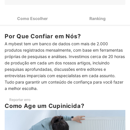
Escolha a Base do Produto de Acordo com o Tipo de
2
Infestação
Como Escolher
Ranking
Para uma Aplicação Localizada em Pequenos Pontos,
3
Considere o Cupinicida em Aerossol
Por Que Confiar em Nós?
4
Preste Atenção no Tamanho da Embalagem do Cupinicida
A mybest tem um banco de dados com mais de 2.000
Se Quer Evitar Infestações, Investa em um Cupinicida de
5
produtos registrados mensalmente, com base em ferramentas
Prevenção
próprias de pesquisas e análises. Investimos cerca de 20 horas
de produção em cada um dos nossos artigos, incluindo
Top 10 Melhores Cupinicidas
pesquisas aprofundadas, discussões entre editores e
Por Que os Cupins São um Risco para a Madeira?
entrevistas imparciais com especialistas em cada assunto.
Tudo para garantir um conteúdo de confiança para você fazer
Perguntas Frequentes sobre Cupinicidas
a melhor escolha.
Cupinicida Faz Mal para Saúde?
Reportar erro
Como Age um Cupinicida?
Como Usar o Cupinicida Líquido?
Como Usar o Cupinicida em Spray?
Veja Outros Produtos para Ajudar no Controle de Pragas e Insetos