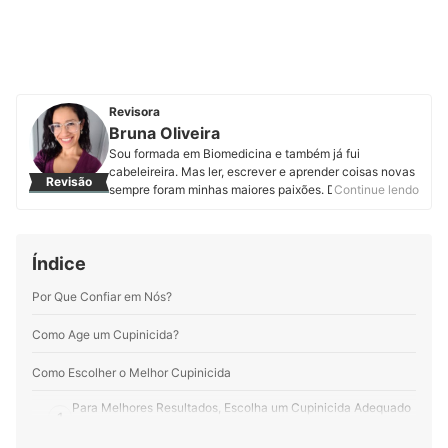
Revisora
Bruna Oliveira
Sou formada em Biomedicina e também já fui
cabeleireira. Mas ler, escrever e aprender coisas novas
Revisão
sempre foram minhas maiores paixões. Desde que
Continue lendo
assumi minha real vocação, encontrei na mybest o
espaço perfeito para expressar minha
multipotencialidade. Por aqui produzo e atualizo
Índice
conteúdos sobre os mais variados temas. Meus
preferidos são produtos pet, cosméticos, eletroportáteis
Por Que Confiar em Nós?
e suplementos alimentares. Minha motivação é
entregar informação de qualidade em linguagem clara,
objetiva e gostosa de ler.
Como Age um Cupinicida?
Perfil de Bruna Oliveira
Como Escolher o Melhor Cupinicida
Para Melhores Resultados, Escolha um Cupinicida Adequado
1
para o Tipo de Cupim