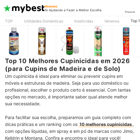
Venenos
Te Ajudando a Fazer a Melhor Escolha
Procurar
Top 1
TOP
Utilidades Domésticas
Inseticidas
Venenos
Top 10 Melhores Cupinicidas em 2026
(para Cupins de Madeira e de Solo)
Um cupinicida é ideal para eliminar ou prevenir cupins em
móveis e estruturas de madeira. Seja para uso doméstico ou
profissional, escolher o produto certo é essencial. Com tantas
opções no mercado, é importante saber qual atende melhor
sua necessidade.
Para facilitar sua escolha, preparamos um guia completo com
dicas práticas e um ranking com os
10 melhores cupinicidas
,
com opções líquidas, em spray e em pó de marcas como Jimo,
Kelldrin e Montana. Confira e encontre o ideal para você!