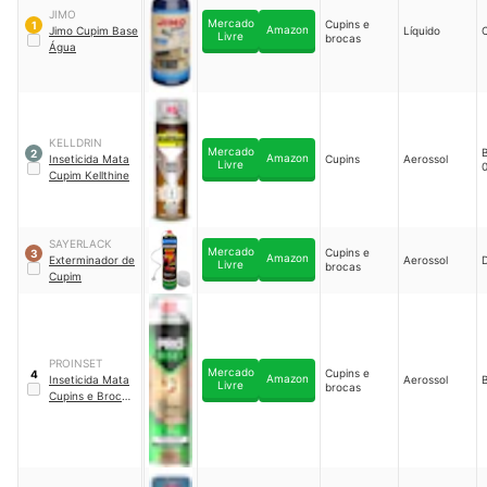
JIMO
Mercado
Cupins e
1
Amazon
Jimo Cupim Base
Líquido
Livre
brocas
Água
KELLDRIN
Mercado
B
2
Amazon
Inseticida Mata
Cupins
Aerossol
Livre
Cupim Kellthine
SAYERLACK
Mercado
Cupins e
3
Amazon
Exterminador de
Aerossol
Livre
brocas
Cupim
PROINSET
Mercado
Cupins e
4
Amazon
Inseticida Mata
Aerossol
B
Livre
brocas
Cupins e Broca
de Madeira
Proinset