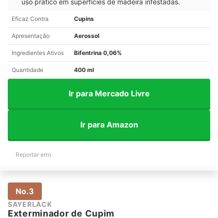
uso prático em superfícies de madeira infestadas.
Eficaz Contra
Cupins
Apresentação
Aerossol
Ingredientes Ativos
Bifentrina 0,06%
Quantidade
400 ml
Ir para Mercado Livre
Ir para Amazon
Reportar erro
No.3
SAYERLACK
Exterminador de Cupim