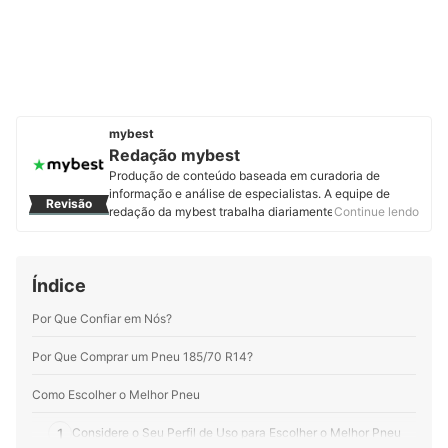
mybest
Redação mybest
Produção de conteúdo baseada em curadoria de
informação e análise de especialistas. A equipe de
Revisão
redação da mybest trabalha diariamente para fornecer
Continue lendo
a melhor experiência de escolha de produtos e serviços
a mais de 2 milhões de usuários.
Perfil de Redação mybest
Índice
Por Que Confiar em Nós?
Por Que Comprar um Pneu 185/70 R14?
Como Escolher o Melhor Pneu
1
Considere o Seu Perfil de Uso para Escolher o Melhor Pneu