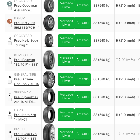
GOODYEAR
Mercado
2
Amazon
Pneu Goodyear
88 (560 kg)
H (210 km/h)
Livre
Assurance
MaxLife -
BARUM
185/70R14
Mercado
3
Amazon
Pneu Bravuris
88 (560 kg)
H (210 km/h)
Livre
5HM 185/70 R 14
GOODYEAR
Mercado
4
Amazon
Pneu Kelly Edge
88 (560 kg)
H (210 km/h)
Livre
Touring 2 -
185/70R14
KUMHO TIRE
Mercado
5
Amazon
Pneu Ecowing
88 (560 kg)
T (190 km/h)
Livre
185/70 R14 ES31
GENERAL TIRE
Mercado
6
Amazon
Pneu Altimax
88 (560 kg)
H (210 km/h)
Livre
One 185/70 R 14
SPEEDMAX
Mercado
7
Amazon
PNEUS
Pneu Speedmax
88 (560 kg)
H (210 km/h)
Livre
Aro 14 MH01
185/70R14 88H
ITARO
Mercado
8
Amazon
Pneu Itaro Aro
88 (560 kg)
H (210 km/h)
Livre
14 MH01
185/70R14 88H
PIRELLI
Mercado
9
Amazon
Pneu P400 Evo
88 (560 kg)
T (190 km/h)
Livre
185/70R14 88T