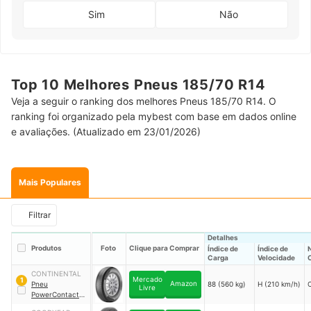
Sim
Não
Top 10 Melhores Pneus 185/70 R14
Veja a seguir o ranking dos melhores Pneus 185/70 R14. O
ranking foi organizado pela mybest com base em dados online
e avaliações. (Atualizado em 23/01/2026)
Mais Populares
Filtrar
Detalhes
Produtos
Foto
Clique para Comprar
Índice de
Índice de
N
Carga
Velocidade
CONTINENTAL
Mercado
1
Amazon
Pneu
88 (560 kg)
H (210 km/h)
Livre
PowerContact 2
185/70R14