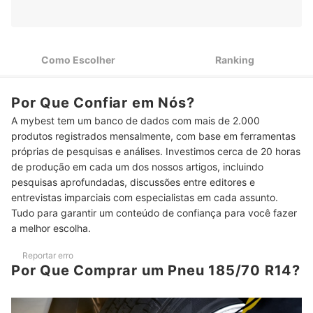
Índice de Carga 84 É Comum para Carros de Passeio, Mas
2
Escolha Conforme o Seu Uso
Não Use um Pneu com Índice de Velocidade Menor que o
3
Como Escolher
Ranking
Recomendado Pela Fabricante do Carro
O Melhores Pneus Possuem Tração e Temperatura
4
Por Que Confiar em Nós?
Classificados como AA e A
A mybest tem um banco de dados com mais de 2.000
Fique de Olho na Etiqueta Inmetro para Saber Sobre
5
produtos registrados mensalmente, com base em ferramentas
Aderência, Consumo e Nível de Ruído
próprias de pesquisas e análises. Investimos cerca de 20 horas
O Treadware Pode Ser um Indicativo de Durabilidade em
de produção em cada um dos nossos artigos, incluindo
6
Pneus Importados
pesquisas aprofundadas, discussões entre editores e
entrevistas imparciais com especialistas em cada assunto.
O Melhores Pneus para Carro Oferecem Cerca de 5 Anos de
7
Tudo para garantir um conteúdo de confiança para você fazer
Garantia
a melhor escolha.
Top 10 Melhores Pneus 185/70 R14
Reportar erro
Perguntas Frequentes sobre um Pneu 185/70 R14
Por Que Comprar um Pneu 185/70 R14?