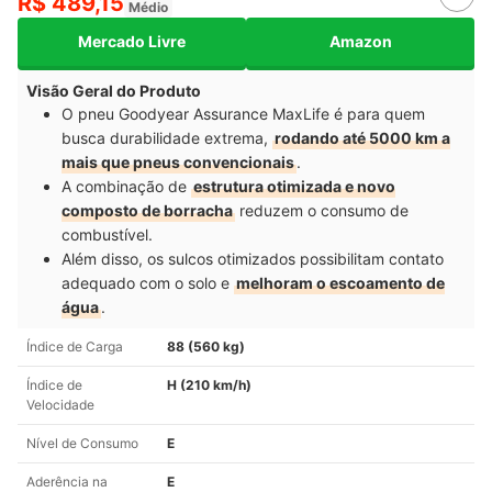
R$ 489,15
Médio
Mercado Livre
Amazon
Visão Geral do Produto
O pneu Goodyear Assurance MaxLife é para quem
busca durabilidade extrema,
rodando até 5000 km a
mais que pneus convencionais
. ​
A combinação de
estrutura otimizada e novo
composto de borracha
reduzem o consumo de
combustível​.
Além disso, os sulcos otimizados possibilitam contato
adequado com o solo e
melhoram o escoamento de
água
.
Índice de Carga
88 (560 kg)
Índice de
H (210 km/h)
Velocidade
Nível de Consumo
E
Aderência na
E