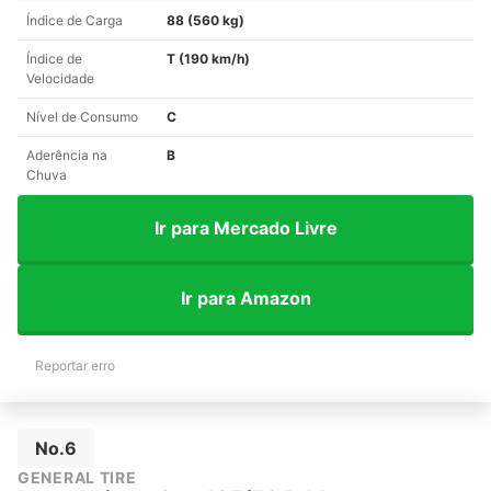
Índice de Carga
88 (560 kg)
Índice de
T (190 km/h)
Velocidade
Nível de Consumo
C
Aderência na
B
Chuva
Ir para Mercado Livre
Ir para Amazon
Reportar erro
No.6
GENERAL TIRE