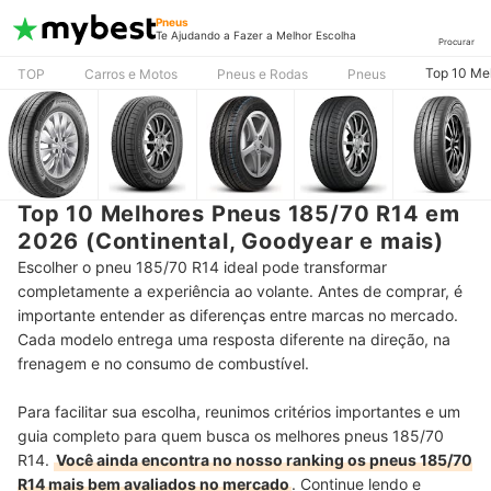
Pneus
Te Ajudando a Fazer a Melhor Escolha
Procurar
Top 10 Mel
TOP
Carros e Motos
Pneus e Rodas
Pneus
Top 10 Melhores Pneus 185/70 R14 em
2026 (Continental, Goodyear e mais)
Escolher o pneu 185/70 R14 ideal pode transformar
completamente a experiência ao volante. Antes de comprar, é
importante entender as diferenças entre marcas no mercado.
Cada modelo entrega uma resposta diferente na direção, na
frenagem e no consumo de combustível.
Para facilitar sua escolha, reunimos critérios importantes e um
guia completo para quem busca os melhores pneus 185/70
R14.
Você ainda encontra no nosso ranking os pneus 185/70
R14 mais bem avaliados no mercado
. Continue lendo e