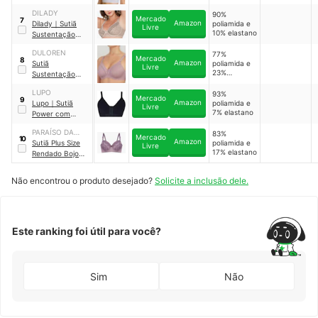
Sustentação
DILADY
90%
Mercado
7
Amazon
Dilady
｜
Sutiã
poliamida e
Livre
10% elastano
Sustentação
com Aro
｜
DULOREN
77%
139200
Mercado
8
Amazon
Sutiã
poliamida e
Livre
23%
Sustentação
elastano
Cetinete
LUPO
93%
Mercado
9
Amazon
Lupo
｜
Sutiã
poliamida e
Livre
7% elastano
Power com
Abertura Frontal
PARAÍSO DA
83%
｜
41027-001
Mercado
10
Amazon
LINGERIE
Sutiã Plus Size
poliamida e
Livre
17% elastano
Rendado Bojo
Alça
Sustentação
Não encontrou o produto desejado?
Solicite a inclusão dele.
Reforçado
Este ranking foi útil para você?
Sim
Não