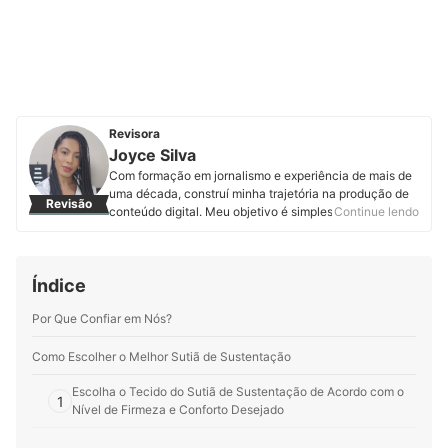
Revisora
Joyce Silva
Com formação em jornalismo e experiência de mais de
uma década, construí minha trajetória na produção de
Revisão
conteúdo digital. Meu objetivo é simples: compartilhar
Continue lendo
informações que esclarecem e ajudam as pessoas a
tomar decisões melhores.
Perfil de Joyce Silva
Índice
Por Que Confiar em Nós?
Como Escolher o Melhor Sutiã de Sustentação
Escolha o Tecido do Sutiã de Sustentação de Acordo com o
1
Nível de Firmeza e Conforto Desejado
Para Maior Cobertura e Melhor Ajuste, Prefira Sutiãs com