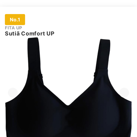
No.1
FITA UP
Sutiã Comfort UP