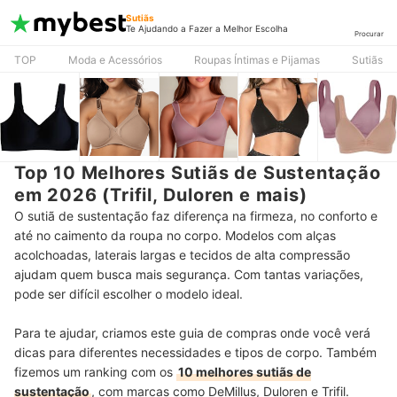
Sutiãs
Te Ajudando a Fazer a Melhor Escolha
Procurar
TOP
Moda e Acessórios
Roupas Íntimas e Pijamas
Sutiãs
Top 10 Melhores Sutiãs de Sustentação
em 2026 (Trifil, Duloren e mais)
O sutiã de sustentação faz diferença na firmeza, no conforto e
até no caimento da roupa no corpo. Modelos com alças
acolchoadas, laterais largas e tecidos de alta compressão
ajudam quem busca mais segurança. Com tantas variações,
pode ser difícil escolher o modelo ideal.
Para te ajudar, criamos este guia de compras onde você verá
dicas para diferentes necessidades e tipos de corpo. Também
fizemos um ranking com os
10 melhores sutiãs de
sustentação
, com marcas como DeMillus, Duloren e Trifil.