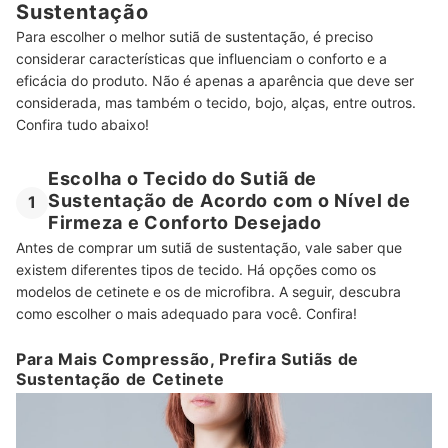
Sustentação
Firmeza?
Para escolher o melhor sutiã de sustentação, é preciso
Quantas Horas por Dia Posso Usar um Sutiã de Sustentação?
considerar características que influenciam o conforto e a
eficácia do produto. Não é apenas a aparência que deve ser
Confira Também outros Artigos sobre Sutiã
considerada, mas também o tecido, bojo, alças, entre outros.
Confira tudo abaixo!
Escolha o Tecido do Sutiã de
Sustentação de Acordo com o Nível de
1
Firmeza e Conforto Desejado
Antes de comprar um sutiã de sustentação, vale saber que
existem diferentes tipos de tecido. Há opções como os
modelos de cetinete e os de microfibra. A seguir, descubra
como escolher o mais adequado para você. Confira!
Para Mais Compressão, Prefira Sutiãs de
Sustentação de Cetinete