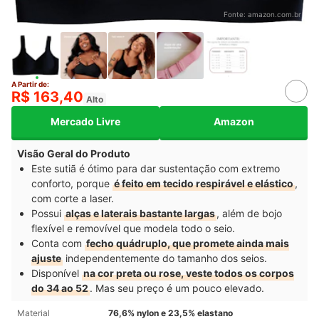
Fonte:
amazon.com.br
A Partir de:
R$ 163,40
Alto
Mercado Livre
Amazon
Visão Geral do Produto
Este sutiã é ótimo para dar sustentação com extremo
conforto, porque
é feito em tecido respirável e elástico
,
com corte a laser.
Possui
alças e laterais bastante largas
, além de bojo
flexível e removível que modela todo o seio.
Conta com
fecho quádruplo, que promete ainda mais
ajuste
independentemente do tamanho dos seios.
Disponível
na cor preta ou rose, veste todos os corpos
do 34 ao 52
. Mas seu preço é um pouco elevado.
Material
76,6% nylon e 23,5% elastano