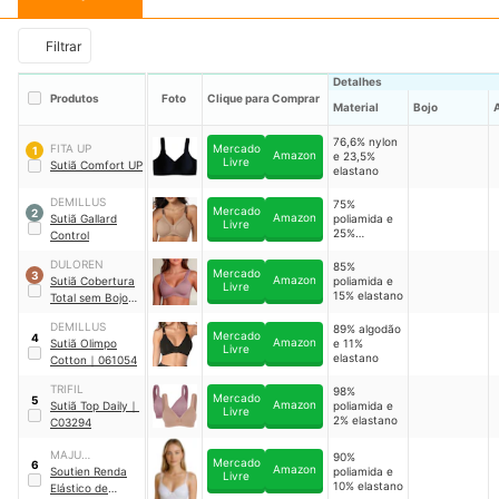
Filtrar
Detalhes
Produtos
Foto
Clique para Comprar
Material
Bojo
76,6% nylon
FITA UP
Mercado
1
Amazon
e 23,5%
Livre
Sutiã Comfort UP
elastano
DEMILLUS
75%
Mercado
2
Amazon
Sutiã Gallard
poliamida e
Livre
25%
Control
elastano
DULOREN
85%
Mercado
3
Amazon
Sutiã Cobertura
poliamida e
Livre
15% elastano
Total sem Bojo
Busto Tecido
DEMILLUS
89% algodão
Duplo em
Mercado
4
Amazon
Sutiã Olimpo
e 11%
Microfibra Flex
Livre
elastano
Cotton
｜
061054
Power
｜
111714011
TRIFIL
98%
Mercado
5
Amazon
Sutiã Top Daily
｜
poliamida e
Livre
2% elastano
C03294
MAJU
90%
Mercado
6
Amazon
EXCLUSIVE
Soutien Renda
poliamida e
Livre
10% elastano
Elástico de