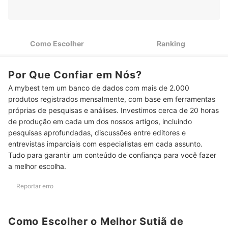
2
Laterais Largas
Para Reduzir a Pressão nos Ombros, Escolha Sutiãs com
3
Alças Largas
Como Escolher
Ranking
Escolha o Tipo de Bojo do Sutiã de Sustentação Conforme o
4
Volume e a Modelagem do Busto
Por Que Confiar em Nós?
Escolha Sutiãs com ou sem Aro de Acordo com a Sua
5
A mybest tem um banco de dados com mais de 2.000
Necessidade
produtos registrados mensalmente, com base em ferramentas
Para Sustentação Firme Mesmo em Seios Grandes, Escolha
próprias de pesquisas e análises. Investimos cerca de 20 horas
6
Sutiãs com Base Reforçada
de produção em cada um dos nossos artigos, incluindo
pesquisas aprofundadas, discussões entre editores e
Top 10 Melhores Sutiãs de Sustentação
entrevistas imparciais com especialistas em cada assunto.
Perguntas Frequentes sobre Sutiãs de Sustentação
Tudo para garantir um conteúdo de confiança para você fazer
a melhor escolha.
Posso Usar Sutiã de Sustentação para Academia no Lugar de um
Top Esportivo?
Reportar erro
Posso Usar um Sutiã de Sustentação Depois da Cirurgia?
Como Escolher o Melhor Sutiã de
Como Fazer o Sutiã de Sustentação Durar Mais sem Perder a