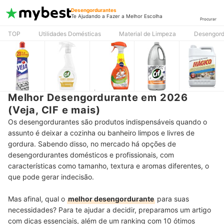
Desengordurantes
Te Ajudando a Fazer a Melhor Escolha
Procurar
TOP
Utilidades Domésticas
Material de Limpeza
Desengord
Melhor Desengordurante em 2026
(Veja, CIF e mais)
Os desengordurantes são produtos indispensáveis quando o
assunto é deixar a cozinha ou banheiro limpos e livres de
gordura. Sabendo disso, no mercado há opções de
desengordurantes domésticos e profissionais, com
características como tamanho, textura e aromas diferentes, o
que pode gerar indecisão.
Mas afinal, qual o
melhor desengordurante
para suas
necessidades? Para te ajudar a decidir, preparamos um artigo
com dicas essenciais, além de um ranking com 10 ótimos