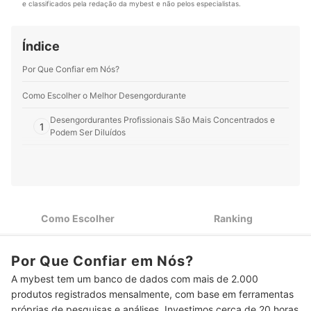
mais seguidores, inspirando e motivando todos a
e classificados pela redação da mybest e não pelos especialistas.
ampliar meus conhecimentos e ajudar os leitores a
organizarem seus lares de forma simples e eficaz.
entender sobre diferentes produtos, até os mais
Conheça mais sobre Livia Pinna no Instagram,
incomuns.
Facebook e YouTube.
Índice
Perfil de Natalia Iannacone
Perfil de Livia Pinna
Por Que Confiar em Nós?
Como Escolher o Melhor Desengordurante
Desengordurantes Profissionais São Mais Concentrados e
1
Podem Ser Diluídos
Opções com Textura em Gel ou Espuma São Ideais para
2
Superfícies Verticais
Desengordurantes sem Enxágue Otimizam a Limpeza e
3
Deixam um Cheirinho Agradável
Como Escolher
Ranking
Para uma Aplicação Mais Prática, Prefira Embalagens com
4
Gatilho
Por Que Confiar em Nós?
Produtos sem Fragrância São Indicados para Quem Tem
5
A mybest tem um banco de dados com mais de 2.000
Sensibilidade a Odores Fortes
produtos registrados mensalmente, com base em ferramentas
6
Produtos com Refil Oferecem Melhor Custo-Benefício
próprias de pesquisas e análises. Investimos cerca de 20 horas