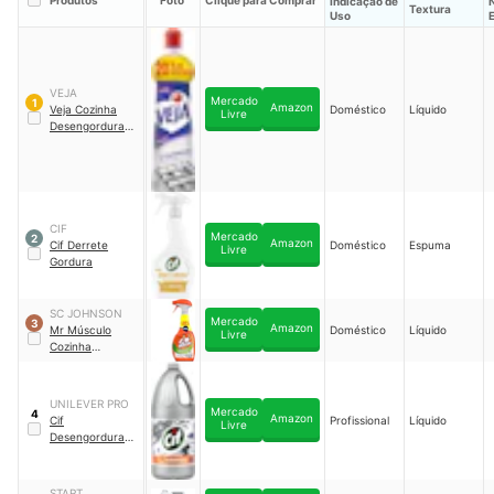
Produtos
Foto
Clique para Comprar
Indicação de
Textura
Uso
VEJA
Mercado
1
Amazon
Veja Cozinha
Doméstico
Líquido
Livre
Desengordurant
e
CIF
Mercado
2
Amazon
Cif Derrete
Doméstico
Espuma
Livre
Gordura
SC JOHNSON
Mercado
3
Amazon
Mr Músculo
Doméstico
Líquido
Livre
Cozinha
Desengordurant
e
UNILEVER PRO
Mercado
4
Amazon
Cif
Profissional
Líquido
Livre
Desengordurant
e 2L
START