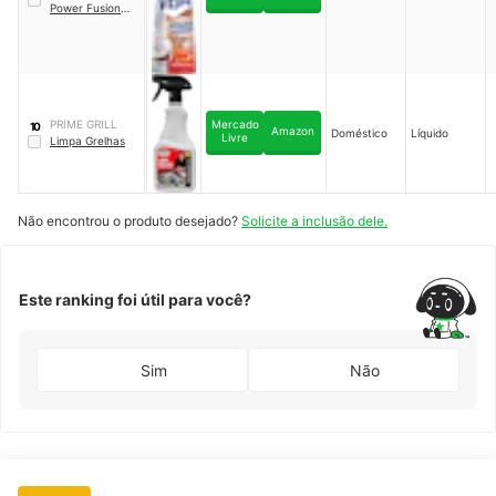
Power Fusion
Coco
PRIME GRILL
Mercado
10
Amazon
Doméstico
Líquido
Livre
Limpa Grelhas
Não encontrou o produto desejado?
Solicite a inclusão dele.
Este ranking foi útil para você?
Sim
Não