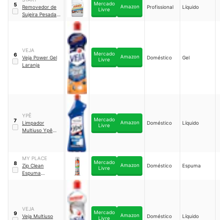
Mercado
5
Amazon
Removedor de
Profissional
Líquido
Livre
Sujeira Pesada
Mágico
VEJA
Mercado
6
Amazon
Veja Power Gel
Doméstico
Gel
Livre
Laranja
YPÊ
Mercado
7
Amazon
Limpador
Doméstico
Líquido
Livre
Multiuso Ypê
Desengordurant
e
MY PLACE
Mercado
8
Amazon
Zip Clean
Doméstico
Espuma
Livre
Espuma
Desengordurant
e
VEJA
Mercado
9
Amazon
Veja Multiuso
Doméstico
Líquido
Livre