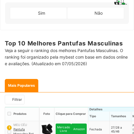
Sim
Não
Top 10 Melhores Pantufas Masculinas
Veja a seguir o ranking dos melhores Pantufas Masculinas. O
ranking foi organizado pela mybest com base em dados online
e avaliações. (Atualizado em 07/05/2026)
Mais Populares
Filtrar
Detalhes
Produtos
Foto
Clique para Comprar
Tipo
Tamanhos
MEU CÉU
P
Mercado
27/28 a
1
Amazon
Pantufa
Fechada
(
Livre
45/46
Masculina Bota