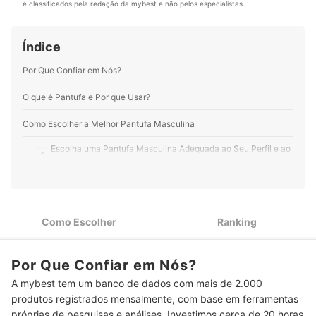
Perfil de Lidiane Paulino
e classificados pela redação da mybest e não pelos especialistas.
informática, nutrição e tudo que envolve a paternidade
e os cuidados com crianças. O mais legal é que aqui na
mybest tive a oportunidade de aprofundar meus
Índice
conhecimentos em diversas áreas.
Perfil de Vinicius Nascimento
Por Que Confiar em Nós?
O que é Pantufa e Por que Usar?
Como Escolher a Melhor Pantufa Masculina
Escolha uma Pantufa Masculina Adequada ao Seu Perfil e ao
1
Clima da Sua Região
Solados Antiderrapantes São Indicados para Evitar que Você
2
Escorregue Enquanto Anda
Como Escolher
Ranking
3
Meça o seu Pé para Não Errar no Tamanho da Pantufa
Top 10 Melhores Pantufas Masculinas
Por Que Confiar em Nós?
Veja Outras Indicações de Crocs e Chinelos Masculinos
A mybest tem um banco de dados com mais de 2.000
produtos registrados mensalmente, com base em ferramentas
próprias de pesquisas e análises. Investimos cerca de 20 horas