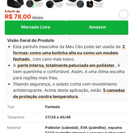
A Partir de:
R$ 78,00
Médio
Mercado Livre
Amazon
Visão Geral do Produto
Esta pantufa masculina da Meu Céu pode ser usada de
2
formas: como uma botinha alta ou como um modelo
fechado
, com cano mais baixo.
A
parte interna, totalmente peluciada em poliéster
, é
bem quentinha e confortável. Assim, é uma ótima escolha
para regiões mais frias.
Visando segurança, o solado conta com revestimento
antiderrapante. Acima desta aplicação, estão
5 camadas
de proteção contra temperatura
.
Tipo
Fechada
Tamanhos
27/28 a 45/46
Material
Poliéster (cabedal), EVA (palmilha), espuma
D120 (palmilha interna) e espuma (cobre sola)