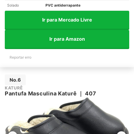
Solado
PVC antiderrapante
Ir para Mercado Livre
Ir para Amazon
Reportar erro
No.6
KATURÊ
Pantufa Masculina Katurê
｜
407