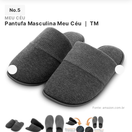
No.5
MEU CÉU
Pantufa Masculina Meu Céu
｜
TM
Fonte:
amazon.com.br