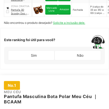
Katurê
｜
602
ZONA CRIATIVA
P (calça do
P
Mercado
10
Amazon
Pantufa 3D
Fechada
33 ao 35) a
(
Livre
GG (calça do
f
Scooby Doo -
42 ao 44)
s
Hanna Barbera
｜
10071668
Não encontrou o produto desejado?
Solicite a inclusão dele.
)
Este ranking foi útil para você?
Sim
Não
No.1
MEU CÉU
Pantufa Masculina Bota Polar Meu Céu
｜
BCAAM