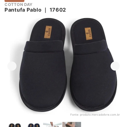
COTTON DAY
Pantufa Pablo
｜
17602
Fonte:
produto.mercadolivre.com.br