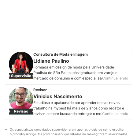
Consultora de Moda e Imagem
Lidiane Paulino
Formada em design de moda pela Universidade
Paulista de São Paulo, pós-graduada em varejo e
Supervisão
mercado de consumo e com especialização em
Continue lendo
consultoria de imagem e comportamento humano,
Lidiane Paulino já tem mais de 15 anos de experiência.
Revisor
Em sua trajetória profissional atuou no setor têxtil,
Vinicius Nascimento
confecção e desenvolvimento de produto, onde foi
Estudioso e apaixonado por aprender coisas novas,
responsável pelo desenvolvimento de diversas
trabalho na mybest há mais de 2 anos como redator e
Revisão
coleções. Atualmente ministra cursos para formação de
revisor, sempre buscando entregar o melhor conteúdo
Continue lendo
novos consultores de imagem, com alunas no Brasil e
aos nossos leitores. Nesse período, revisei mais de 400
no exterior. Além de dar mentorias para profissionais da
artigos e produzi mais de 200, entre textos novos e
área, palestras e workshops. Conheça mais sobre
Os especialistas convidados supervisionaram apenas o guia de como escolher 
atualizações. Durante esses anos criando conteúdo fui
Lidiane no Instagram, Facebook e em seu site.
o produto/serviço. Os produtos/serviços listados no ranking foram selecionados 
me apaixonando por alguns segmentos, como