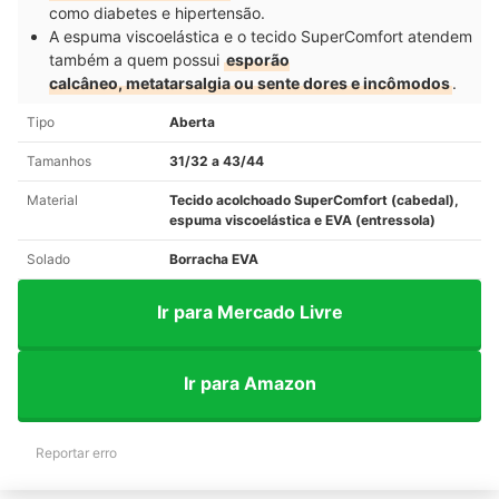
como diabetes e hipertensão.
A espuma viscoelástica e o tecido SuperComfort atendem
também a quem possui
esporão
calcâneo, metatarsalgia ou sente dores e incômodos
.
Tipo
Aberta
Tamanhos
31/32 a 43/44
Material
Tecido acolchoado SuperComfort (cabedal),
espuma viscoelástica e EVA (entressola)
Solado
Borracha EVA
Ir para Mercado Livre
Ir para Amazon
Reportar erro