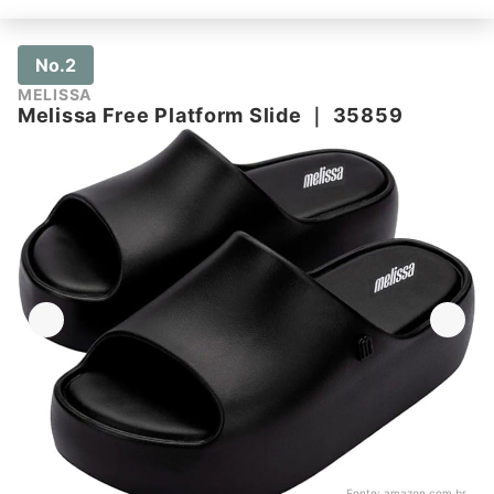
No.2
MELISSA
Melissa Free Platform Slide
｜
35859
Fonte:
amazon.com.br