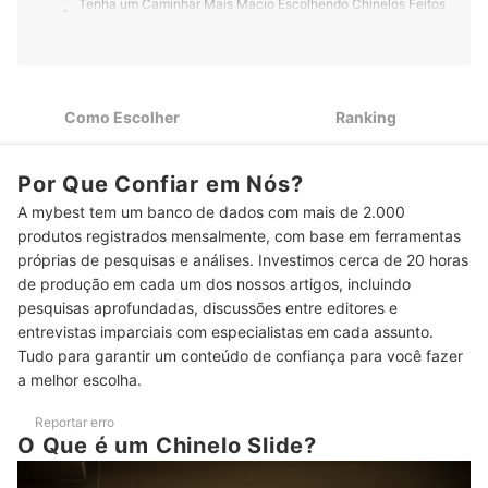
Tenha um Caminhar Mais Macio Escolhendo Chinelos Feitos
1
com EVA
Amortecimento ou Pisada Anatômica São Bons Benefícios
2
Extras
Como Escolher
Ranking
Confira o Peso para Comprar Chinelos Slide Femininos que te
3
Garantam Pisadas Leves
Cores Vivas ou Neutras? Confira as Opções que Combinam
Por Que Confiar em Nós?
4
com Seu Estilo!
A mybest tem um banco de dados com mais de 2.000
produtos registrados mensalmente, com base em ferramentas
Para Não Errar o Tamanho, Verifique a Numeração do Chinelo
5
Slide Feminino
próprias de pesquisas e análises. Investimos cerca de 20 horas
de produção em cada um dos nossos artigos, incluindo
Top 10 Melhores Chinelos Slide Femininos
pesquisas aprofundadas, discussões entre editores e
entrevistas imparciais com especialistas em cada assunto.
Como Usar um Chinelo Slide Feminino?
Tudo para garantir um conteúdo de confiança para você fazer
a melhor escolha.
Como Lavar um Chinelo Slide Feminino?
Conheça Outros Calçados Confortáveis para os Seus Pés
Reportar erro
O Que é um Chinelo Slide?