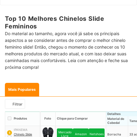
Top 10 Melhores Chinelos Slide
Femininos
Do material ao tamanho, agora você já sabe os principais
aspectos a se considerar antes de comprar o melhor chinelo
feminino slide! Então, chegou o momento de conhecer os 10
melhores produtos do mercado atual, e com isso deixar suas
caminhadas mais confortáveis. Leia com atenção e feche sua
próxima compra!
Mais Populares
Filtrar
Detalhes
Produtos
Foto
Clique para Comprar
Material do
Tam
Cabedal
IPANEMA
Mercado
1
Amazon
Netshoes
Chinelo Slide
Borracha
33 a
Livre