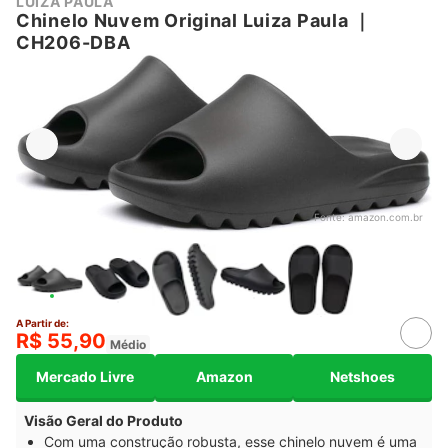
LUIZA PAULA
Chinelo Nuvem Original Luiza Paula
｜
CH206-DBA
Fonte:
amazon.com.br
A Partir de:
R$ 55,90
Médio
Mercado Livre
Amazon
Netshoes
Visão Geral do Produto
Com uma construção robusta, esse chinelo nuvem é uma