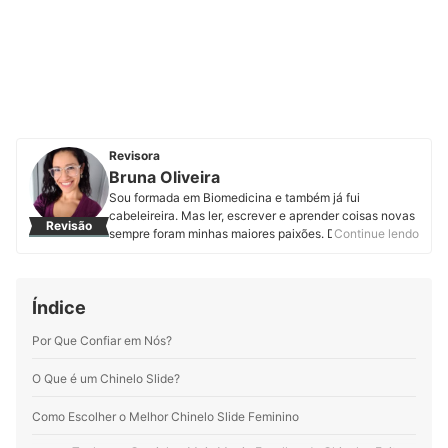
Revisora
Bruna Oliveira
Sou formada em Biomedicina e também já fui
cabeleireira. Mas ler, escrever e aprender coisas novas
Revisão
sempre foram minhas maiores paixões. Desde que
Continue lendo
assumi minha real vocação, encontrei na mybest o
espaço perfeito para expressar minha
multipotencialidade. Por aqui produzo e atualizo
Índice
conteúdos sobre os mais variados temas. Meus
preferidos são produtos pet, cosméticos, eletroportáteis
Por Que Confiar em Nós?
e suplementos alimentares. Minha motivação é
entregar informação de qualidade em linguagem clara,
objetiva e gostosa de ler.
O Que é um Chinelo Slide?
Perfil de Bruna Oliveira
Como Escolher o Melhor Chinelo Slide Feminino