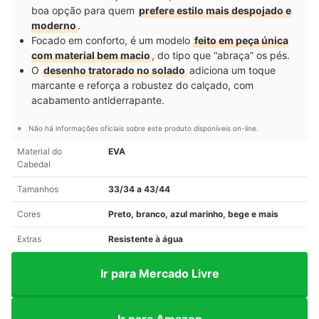
boa opção para quem
prefere estilo mais despojado e
moderno
.
Focado em conforto, é um modelo
feito em peça única
com material bem macio
, do tipo que “abraça” os pés.
O
desenho tratorado no solado
adiciona um toque
marcante e reforça a robustez do calçado, com
acabamento antiderrapante.
Não há informações oficiais sobre este produto disponíveis on-line.
Material do
EVA
Cabedal
Tamanhos
33/34 a 43/44
Cores
Preto, branco, azul marinho, bege e mais
Extras
Resistente à água
Ir para Mercado Livre
Ir para Amazon