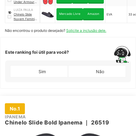
Under Armour
Ignite VI SL
｜
LUIZA PAULA
3025906-601-
10
Mercado Livre
Amazon
Chinelo Slide
EVA
33 a
37/38
Nuvem Feminino
100% EVA
Ortopédico e
Não encontrou o produto desejado?
Solicite a inclusão dele.
Confortável
｜
CH200
Este ranking foi útil para você?
Sim
Não
No.1
IPANEMA
Chinelo Slide Bold Ipanema
｜
26519