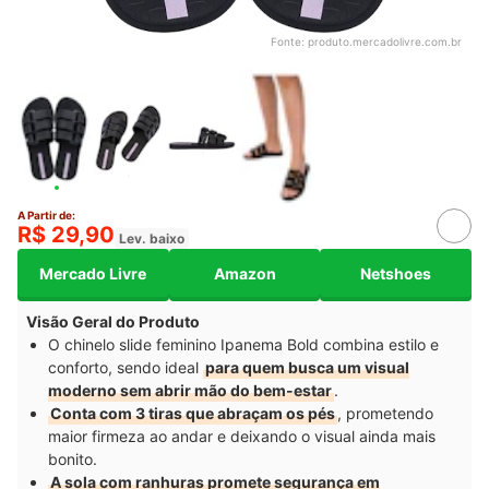
Fonte:
produto.mercadolivre.com.br
A Partir de:
R$ 29,90
Lev. baixo
Mercado Livre
Amazon
Netshoes
Visão Geral do Produto
O chinelo slide feminino Ipanema Bold combina estilo e
conforto, sendo ideal
para quem busca um visual
moderno sem abrir mão do bem-estar
.
Conta com 3 tiras que abraçam os pés
, prometendo
maior firmeza ao andar e deixando o visual ainda mais
bonito.
A sola com ranhuras promete segurança em