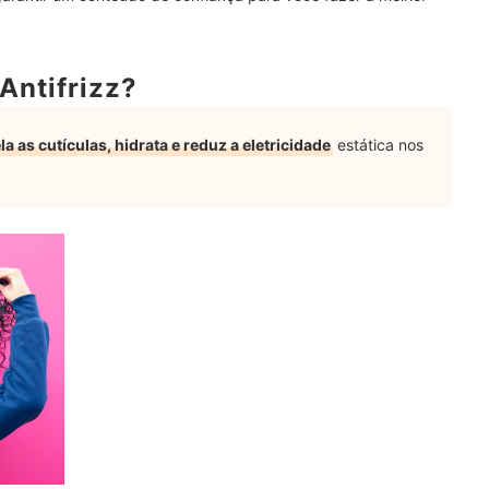
m Parecendo Frizz?
Antifrizz?
 Shampoos para Cuidar das Suas Madeixas
la as cutículas, hidrata e reduz a eletricidade
estática nos