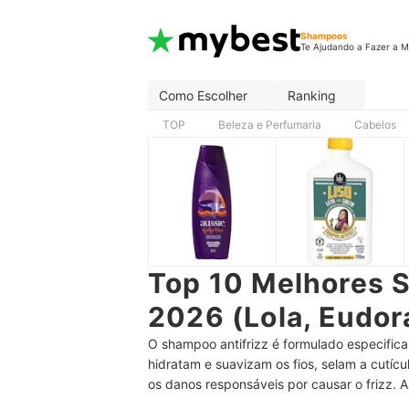
Shampoos
Te Ajudando a Fazer a M
Como Escolher
Ranking
TOP
Beleza e Perfumaria
Cabelos
Top 10 Melhores 
2026 (Lola, Eudor
O shampoo antifrizz é formulado especifica
hidratam e suavizam os fios, selam a cutícu
os danos responsáveis por causar o frizz. 