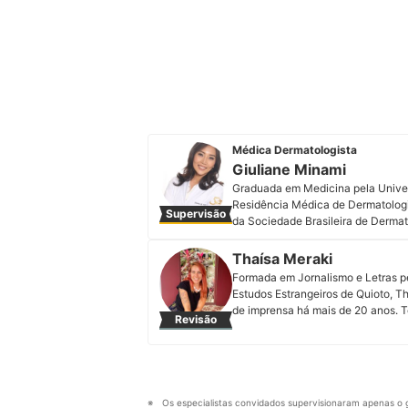
Médica Dermatologista
Giuliane Minami
Graduada em Medicina pela Univers
Residência Médica de Dermatologia
Supervisão
da Sociedade Brasileira de Dermat
Como sempre acreditou na importâ
principalmente, das mulheres, sua
Thaísa Meraki
formação na área clínica, cirúrgi
Formada em Jornalismo e Letras 
atualizações em congressos e cur
Estudos Estrangeiros de Quioto, T
LinkedIn e em seu site.
de imprensa há mais de 20 anos. 
Revisão
Perfil de Giuliane Minami
Secretaria de Cultura do Paraná e
mybest Brasil desde 2023.
Perfil de Thaísa Meraki
Os especialistas convidados supervisionaram apenas o g