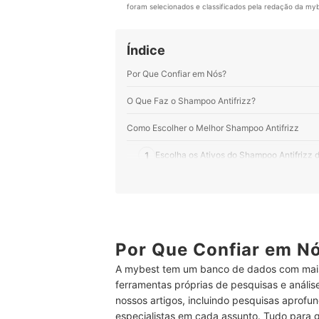
foram selecionados e classificados pela redação da mybe
Índice
Por Que Confiar em Nós?
O Que Faz o Shampoo Antifrizz?
Como Escolher o Melhor Shampoo Antifrizz
1
Escolha os Ativos do Shampoo Antifrizz
2
Shampoos Antifrizz Veganos e Cruelty-F
3
Para Não Aumentar o Frizz, Priorize o 
Top 10 Melhores Shampoo Antifrizz
Por Que Confiar em N
A mybest tem um banco de dados com mais
Perguntas Frequentes sobre Shampoo Antifrizz
ferramentas próprias de pesquisas e análi
O Que É Bom Para Acabar Com o Frizz do Cabel
nossos artigos, incluindo pesquisas aprofun
especialistas em cada assunto. Tudo para 