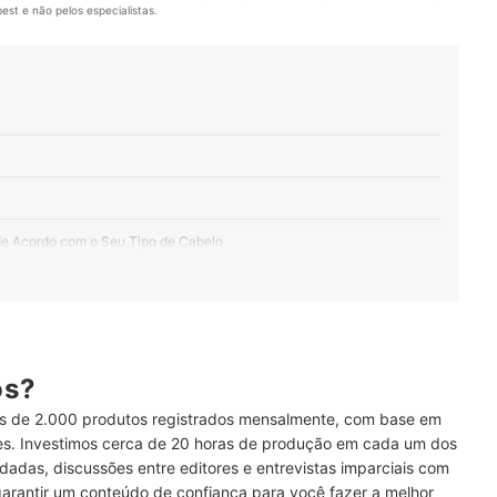
st e não pelos especialistas.
 de Acordo com o Seu Tipo de Cabelo
ree Respeitam a Vida dos Bichinhos
Uso de Shampoo Sem Sulfato
ós?
 de 2.000 produtos registrados mensalmente, com base em
ses. Investimos cerca de 20 horas de produção em cada um dos
o?
dadas, discussões entre editores e entrevistas imparciais com
garantir um conteúdo de confiança para você fazer a melhor