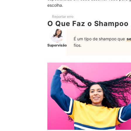
Como Controlar Cabelos Novos Para Não Ficare
escolha.
Como Evitar o Frizz nas Tranças?
Reportar erro
O Que Faz o Shampoo 
Quer Mais Dicas? Confira Outras Indicações de
É um tipo de shampoo que
se
fios.
Supervisão