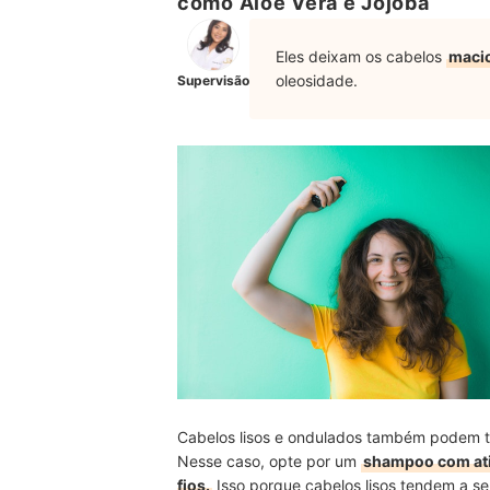
como Aloe Vera e Jojoba
Eles deixam os cabelos
macio
oleosidade.
Supervisão
Cabelos lisos e ondulados também podem ter
Nesse caso, opte por um
shampoo com ativ
fios.
Isso porque cabelos lisos tendem a s