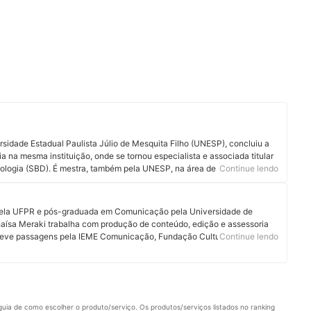
idade Estadual Paulista Júlio de Mesquita Filho (UNESP), concluiu a
 na mesma instituição, onde se tornou especialista e associada titular
ologia (SBD). É mestra, também pela UNESP, na área de Tricologia.
Continue lendo
ncia do cabelo na identidade e na autoestima das pessoas,
 tese teve como foco a alopecia de padrão feminino. Com uma ampla
ca e estética, a médica está em busca constante por conhecimento e
pela UFPR e pós-graduada em Comunicação pela Universidade de
sos. Acompanhe a Dra. Giuliane no Instagram, Youtube, Facebook,
haísa Meraki trabalha com produção de conteúdo, edição e assessoria
Teve passagens pela IEME Comunicação, Fundação Cultural de Curitiba,
Continue lendo
 pela empresa japonesa de chá Ippodo. É Diretora de Redação da
uia de como escolher o produto/serviço. Os produtos/serviços listados no ranking 