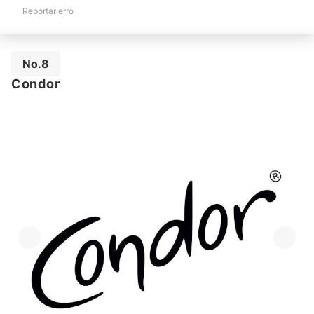
Reportar erro
No.8
Condor