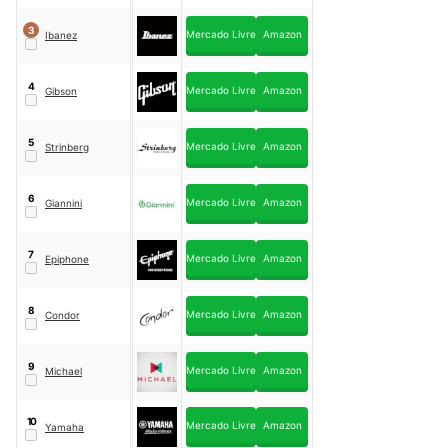
3
Mercado Livre
Amazon
Ibanez
4
Mercado Livre
Amazon
Gibson
5
Mercado Livre
Amazon
Strinberg
6
Mercado Livre
Amazon
Giannini
7
Mercado Livre
Amazon
Epiphone
8
Mercado Livre
Amazon
Condor
9
Mercado Livre
Amazon
Michael
10
Mercado Livre
Amazon
Yamaha