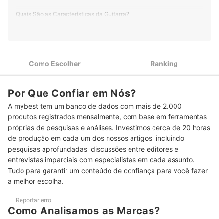
Quais São as Características da Guitarra?
Qual o Melhor Tipo de Guitarra para Quem Está Começando?
Aprenda Como Escolher uma Guitarra e Veja Indicações de Produtos
Como Escolher
Ranking
Compre os Melhores Acessórios para Sua Guitarra
Conclusão
Por Que Confiar em Nós?
A mybest tem um banco de dados com mais de 2.000
produtos registrados mensalmente, com base em ferramentas
próprias de pesquisas e análises. Investimos cerca de 20 horas
de produção em cada um dos nossos artigos, incluindo
pesquisas aprofundadas, discussões entre editores e
entrevistas imparciais com especialistas em cada assunto.
Tudo para garantir um conteúdo de confiança para você fazer
a melhor escolha.
Reportar erro
Como Analisamos as Marcas?