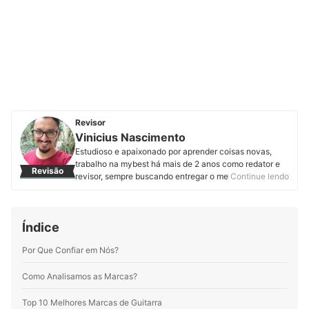
Revisor
Vinicius Nascimento
Estudioso e apaixonado por aprender coisas novas,
trabalho na mybest há mais de 2 anos como redator e
Revisão
revisor, sempre buscando entregar o melhor conteúdo
Continue lendo
aos nossos leitores. Nesse período, revisei mais de 400
artigos e produzi mais de 200, entre textos novos e
atualizações. Durante esses anos criando conteúdo fui
Índice
me apaixonando por alguns segmentos, como
informática, nutrição e tudo que envolve a paternidade
Por Que Confiar em Nós?
e os cuidados com crianças. O mais legal é que aqui na
mybest tive a oportunidade de aprofundar meus
conhecimentos em diversas áreas.
Como Analisamos as Marcas?
Perfil de Vinicius Nascimento
Top 10 Melhores Marcas de Guitarra