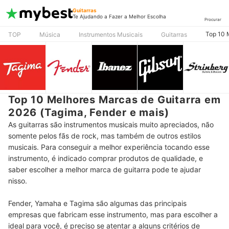
Guitarras
Te Ajudando a Fazer a Melhor Escolha
Procurar
Top 10 
TOP
Música
Instrumentos Musicais
Guitarras
Top 10 Melhores Marcas de Guitarra em
2026 (Tagima, Fender e mais)
As guitarras são instrumentos musicais muito apreciados, não
somente pelos fãs de rock, mas também de outros estilos
musicais. Para conseguir a melhor experiência tocando esse
instrumento, é indicado comprar produtos de qualidade, e
saber escolher a melhor marca de guitarra pode te ajudar
nisso.
Fender, Yamaha e Tagima são algumas das principais
empresas que fabricam esse instrumento, mas para escolher a
ideal para você, é preciso se atentar a alguns critérios de