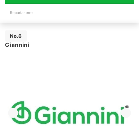
Reportar erro
No.6
Giannini