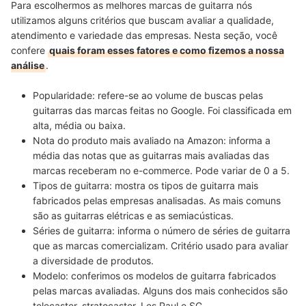
Para escolhermos as melhores marcas de guitarra nós
utilizamos alguns critérios que buscam avaliar a qualidade,
atendimento e variedade das empresas. Nesta seção, você
confere
quais foram esses fatores e como fizemos a nossa
análise
.
Popularidade:
refere-se ao
volume de buscas pelas
guitarras das marcas feitas no Google
. Foi classificada em
alta, média ou baixa.
Nota do produto mais avaliado na Amazon:
informa
a
média das notas que as guitarras mais avaliadas das
marcas
receberam no e-commerce. Pode variar de 0 a 5.
Tipos de guitarra:
mostra
os tipos de guitarra mais
fabricados pelas empresas
analisadas. As mais comuns
são as guitarras elétricas e as semiacústicas.
Séries de guitarra:
informa o
número de séries de guitarra
que as marcas comercializam
. Critério usado para avaliar
a diversidade de produtos.
Modelo:
conferimos
os modelos de guitarra fabricados
pelas marcas avaliadas. Alguns dos mais conhecidos são
telecaster, stratocaster, Les Paul e SG.