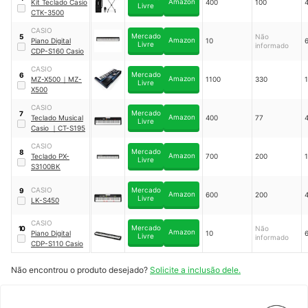
Amazon
Kit Teclado Casio
400
100
Livre
CTK-3500
CASIO
Mercado
Não
5
Amazon
Piano Digital
10
Livre
informado
CDP-S160 Casio
CASIO
Mercado
6
Amazon
MZ-X500
｜
MZ-
1100
330
Livre
X500
CASIO
Mercado
7
Amazon
Teclado Musical
400
77
Livre
Casio
｜
CT-S195
CASIO
Mercado
8
Amazon
Teclado PX-
700
200
Livre
S3100BK
CASIO
Mercado
9
Amazon
600
200
Livre
LK-S450
CASIO
Mercado
Não
10
Amazon
Piano Digital
10
Livre
informado
CDP-S110 Casio
Não encontrou o produto desejado?
Solicite a inclusão dele.