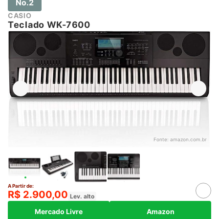
No.2
CASIO
Teclado WK-7600
Fonte:
amazon.com.br
A Partir de:
R$ 2.900,00
Lev. alto
Mercado Livre
Amazon