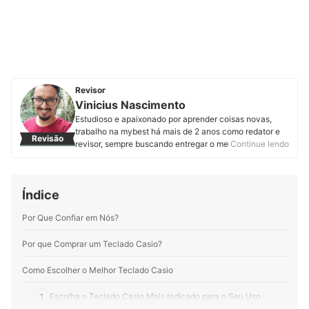
Revisor
Vinicius Nascimento
Estudioso e apaixonado por aprender coisas novas,
trabalho na mybest há mais de 2 anos como redator e
Revisão
revisor, sempre buscando entregar o melhor conteúdo
Continue lendo
aos nossos leitores. Nesse período, revisei mais de 400
artigos e produzi mais de 200, entre textos novos e
atualizações. Durante esses anos criando conteúdo fui
Índice
me apaixonando por alguns segmentos, como
informática, nutrição e tudo que envolve a paternidade
Por Que Confiar em Nós?
e os cuidados com crianças. O mais legal é que aqui na
mybest tive a oportunidade de aprofundar meus
conhecimentos em diversas áreas.
Por que Comprar um Teclado Casio?
Perfil de Vinicius Nascimento
Como Escolher o Melhor Teclado Casio
1
Escolha o Teclado Casio Mais Indicado para o Seu Uso