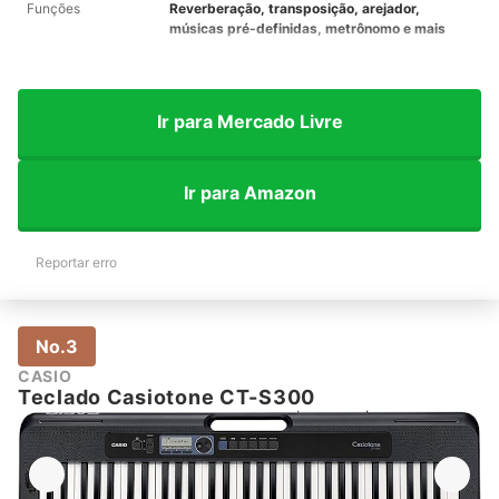
Funções
Reverberação, transposição, arejador,
músicas pré-definidas, metrônomo e mais
Ir para Mercado Livre
Ir para Amazon
Reportar erro
No.3
CASIO
Teclado Casiotone CT-S300