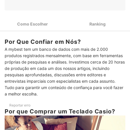
Dê Preferência para Teclados Casio com no Mínimo 61
2
Teclas
A Sensibilidade ao Toque Faz Toda a Diferença na Dinâmica
3
Como Escolher
Ranking
Musical
4
Quanto Maior a Polifonia, Melhor Será a Reprodução do Som
Por Que Confiar em Nós?
A mybest tem um banco de dados com mais de 2.000
5
Priorize Teclados Casio com Variedade de Timbres e Ritmos
produtos registrados mensalmente, com base em ferramentas
Observe Se o Modelo Possui Entrada para Pedal de
próprias de pesquisas e análises. Investimos cerca de 20 horas
6
Sustentação
de produção em cada um dos nossos artigos, incluindo
pesquisas aprofundadas, discussões entre editores e
Para Mais Praticidade, Escolha um Teclado Casio com Alto-
7
entrevistas imparciais com especialistas em cada assunto.
Falantes Embutidos
Tudo para garantir um conteúdo de confiança para você fazer
Confira o Peso do Teclado Musical Casio e Analise Sua
8
a melhor escolha.
Portabilidade
Reportar erro
9
Escolha um Teclado Casio com Várias Funcionalidades Extras
Por que Comprar um Teclado Casio?
Top 10 Melhores Teclados Casio