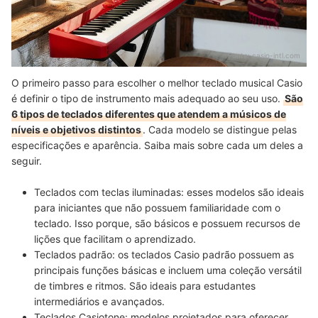
Fonte:
casio-intl.com
O primeiro passo para escolher o melhor teclado musical Casio
é definir o tipo de instrumento mais adequado ao seu uso.
São
6 tipos de teclados diferentes que atendem a músicos de
níveis e objetivos distintos
. Cada modelo se distingue pelas
especificações e aparência. Saiba mais sobre cada um deles a
seguir.
Teclados com teclas iluminadas:
esses modelos são
ideais
para iniciantes que não possuem familiaridade com o
teclado
. Isso porque, são básicos e possuem recursos de
lições que facilitam o aprendizado.
Teclados padrão:
os teclados Casio padrão
possuem as
principais funções básicas
e incluem uma coleção versátil
de timbres e ritmos. São ideais para estudantes
intermediários e avançados.
Teclados Casiotone:
modelos
projetados para oferecer