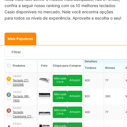
confira a seguir nosso ranking com os 10 melhores teclados
Casio disponíveis no mercado. Nele você encontra opções
para todos os níveis de experiência. Aproveite e escolha o seu!
Mais Populares
Filtrar
Detalhes
Produtos
Foto
Clique para Comprar
Timbres
Ritmos
P
CASIO
Mercado
1
Amazon
Teclado CT-
400
77
Livre
S200WE
CASIO
Mercado
2
Amazon
Teclado WK-
820
260
Livre
7600
CASIO
Mercado
3
Amazon
Teclado
400
77
Livre
Casiotone CT-
S300
CASIO
Mercado
4