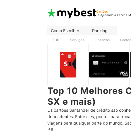
Cartões
Te Ajudando a Fazer a M
Como Escolher
Ranking
TOP
Serviços
Finanças
Cartõ
Top 10 Melhores C
SX e mais)
Os cartões Santander de crédito são conhec
dependentes. Entre eles, pontos para troca
viagens para qualquer parte do mundo. São
PJ!