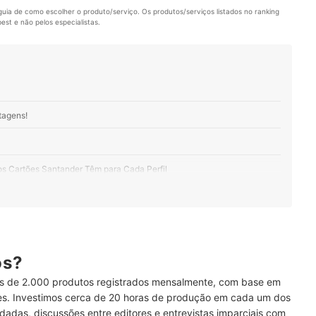
uia de como escolher o produto/serviço. Os produtos/serviços listados no ranking 
st e não pelos especialistas.
tagens!
os Cartões Santander Têm para Cada Perfil
como Descontos Exclusivos e Cartões Adicionais
azer Compras Internacionais, Escolha Cartões Santander Internacionais
ão de Crédito Rende no Santander Esfera
ós?
 de 2.000 produtos registrados mensalmente, com base em
ses. Investimos cerca de 20 horas de produção em cada um dos
 Santander
dadas, discussões entre editores e entrevistas imparciais com