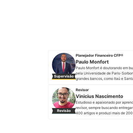
Planejador Financeiro CFP®
Paulo Monfort
Paulo Monfort é doutorando em bu
pela Universidade de Paris-Sorbo
Supervisão
grandes bancos, como Itaú e Santan
decisões financeiras inteligentes
planejador financeiro e consultor d
Revisor
Transformação Ambiental, Social e
Vinicius Nascimento
behavioral finance. Além de fundad
Estudioso e apaixonado por aprend
escola de negócios IBMEC, onde l
revisor, sempre buscando entregar 
Revisão
Instagram, LinkedIn e em seu site.
400 artigos e produzi mais de 200
Perfil de Paulo Monfort
conteúdo fui me apaixonando por a
paternidade e os cuidados com cri
aprofundar meus conhecimentos e