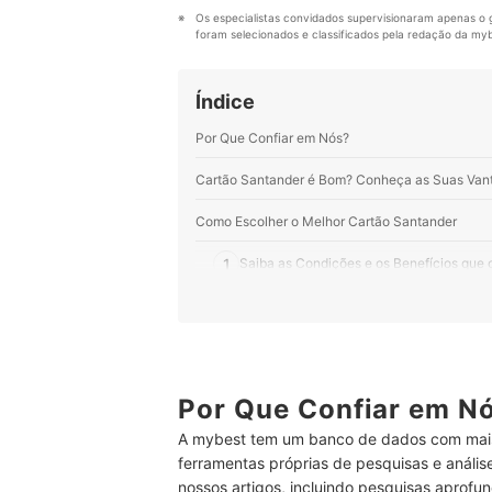
Perfil de Vinicius Nascimento
Os especialistas convidados supervisionaram apenas o g
foram selecionados e classificados pela redação da mybe
Índice
Por Que Confiar em Nós?
Cartão Santander é Bom? Conheça as Suas Van
Como Escolher o Melhor Cartão Santander
1
Saiba as Condições e os Benefícios que 
2
O Santander Também Oferece Benefícios 
3
Se Você Costuma Viajar ao Exterior ou F
4
Fique de Olho em Quantos Pontos o Cart
Por Que Confiar em N
A mybest tem um banco de dados com mais
Top 10 Melhores Cartões Santander
ferramentas próprias de pesquisas e análi
Perguntas Frequentes Sobre Cartões de Crédito
nossos artigos, incluindo pesquisas aprofun