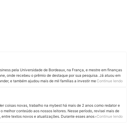
siness pela Universidade de Bordeaux, na França, e mestre em finanças
nne, onde recebeu o prêmio de destaque por sua pesquisa. Já atuou em
der, e também ajudou mais de mil famílias a investir melhor e tomar
Continue lendo
 durante seus mais de 15 anos no mercado financeiro atuando como
e valores mobiliários certificado. É co-autor do livro “ESG - Pilares da
 Governança", e pesquisador de investimento sustentável, ESG e
or e planejador financeiro na Fort Capital e professor e coordenador da
er coisas novas, trabalho na mybest há mais de 2 anos como redator e
eciona finanças nos cursos de MBA. Conheça mais sobre o Paulo no
o melhor conteúdo aos nossos leitores. Nesse período, revisei mais de
, entre textos novos e atualizações. Durante esses anos criando
Continue lendo
lguns segmentos, como informática, nutrição e tudo que envolve a
anças. O mais legal é que aqui na mybest tive a oportunidade de
m diversas áreas.