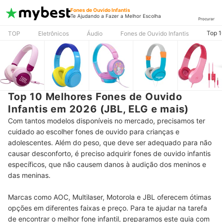
Fones de Ouvido Infantis
Te Ajudando a Fazer a Melhor Escolha
Procurar
Top 1
TOP
Eletrônicos
Áudio
Fones de Ouvido Infantis
Top 10 Melhores Fones de Ouvido
Infantis em 2026 (JBL, ELG e mais)
Com tantos modelos disponíveis no mercado, precisamos ter
cuidado ao escolher fones de ouvido para crianças e
adolescentes. Além do peso, que deve ser adequado para não
causar desconforto, é preciso adquirir fones de ouvido infantis
específicos, que não causem danos à audição dos meninos e
das meninas.
Marcas como AOC, Multilaser, Motorola e JBL oferecem ótimas
opções em diferentes faixas e preço. Para te ajudar na tarefa
de encontrar o melhor fone infantil, preparamos este guia com