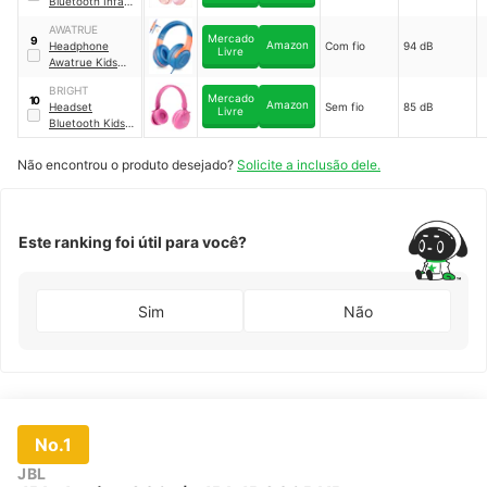
Bluetooth Infantil
Gatinho Reuuy
｜
AWATRUE
LOBOY-GT558
Mercado
9
Amazon
Headphone
Com fio
94 dB
Livre
Awatrue Kids
｜
AT2
BRIGHT
Mercado
10
Amazon
Headset
Sem fio
85 dB
Livre
Bluetooth Kids
Bright
｜
KHP002
Não encontrou o produto desejado?
Solicite a inclusão dele.
Este ranking foi útil para você?
Sim
Não
No.1
JBL