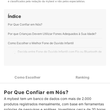
e classificados pela redação da mybest e não pelos especialistas.
Índice
Por Que Confiar em Nós?
Por que Crianças Devem Utilizar Fones Adequados à Sua Idade?
Como Escolher o Melhor Fone de Ouvido Infantil
Decida entre Fone de Ouvido Infantil com Fio ou Bluetooth de
1
Acordo com a Rotina
2
Escolha Produtos que Emitam no Máximo 85 Decibéis
Fones de Ouvido Mais Leves Oferecem Mais Conforto às
3
Como Escolher
Ranking
Crianças
Prefira Fones de Ouvido para Crianças com Hastes
4
Por Que Confiar em Nós?
Acolchoadas
A mybest tem um banco de dados com mais de 2.000
Verifique o Comprimento do Cabo do Fone Infantil e se é
5
produtos registrados mensalmente, com base em ferramentas
Destacável
próprias de pesquisas e análises. Investimos cerca de 20 horas