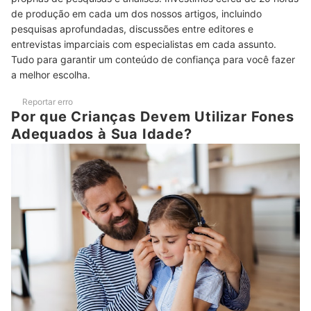
Confira se o Fone Infantil Tem Microfone para Usar em Aulas
de produção em cada um dos nossos artigos, incluindo
6
Online
pesquisas aprofundadas, discussões entre editores e
entrevistas imparciais com especialistas em cada assunto.
Top 10 Melhores Fones de Ouvido Infantis
Tudo para garantir um conteúdo de confiança para você fazer
a melhor escolha.
Perguntas Frequentes sobre Fone de Ouvido Infantil
Reportar erro
Veja Esta Outra Dica Sensacional de Presente para Crianças
Por que Crianças Devem Utilizar Fones
Adequados à Sua Idade?