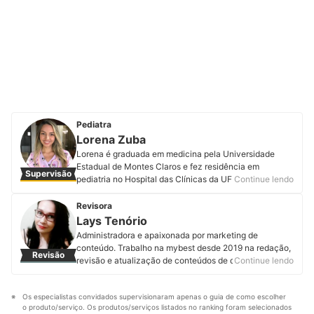
Pediatra
Lorena Zuba
Lorena é graduada em medicina pela Universidade
Estadual de Montes Claros e fez residência em
Supervisão
pediatria no Hospital das Clínicas da UFMG. Tem como
Continue lendo
paixão promover a saúde das crianças no dia a dia,
realizando o acompanhamento de rotina e levando
Revisora
informação de qualidade para as famílias. Além de
Lays Tenório
atender crianças presencialmente e online, organiza
Administradora e apaixonada por marketing de
cursos para gestantes e produz conteúdo para a
conteúdo. Trabalho na mybest desde 2019 na redação,
Revisão
internet com o objetivo de traduzir dados científicos de
revisão e atualização de conteúdos de diversas
Continue lendo
uma forma prática e acessível para todos. Conheça
categorias. Já contribui na produção de mais de 600
mais sobre a Dra. Lorena no Instagram, Facebook,
artigos com o propósito de ajudar você a tomar boas
YouTube e no site Ped com amor.
Os especialistas convidados supervisionaram apenas o guia de como escolher 
decisões de compra e encontrar os melhores produtos.
Perfil de Lorena Zuba
o produto/serviço. Os produtos/serviços listados no ranking foram selecionados 
Perfil de Lays Tenório