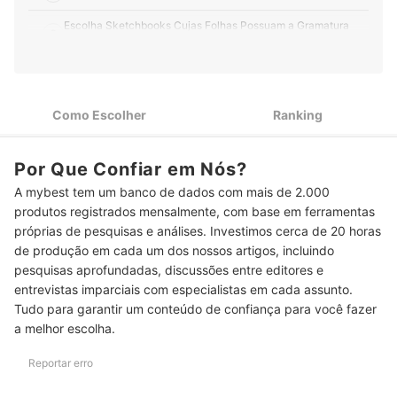
Escolha Sketchbooks Cujas Folhas Possuam a Gramatura
2
Adequada às Suas Atividades
3
Observe Qual É o Tipo de Papel Presente no Sketchbook
Escolha Sketchbooks com Dimensões Confortáveis para Uso
Como Escolher
Ranking
4
e Transporte
5
Confira o Tipo de Encadernação Mais Prático para Você
Por Que Confiar em Nós?
A mybest tem um banco de dados com mais de 2.000
Para Garantir Durabilidade, Opte pelos Sketchbooks com
6
Capa Dura
produtos registrados mensalmente, com base em ferramentas
próprias de pesquisas e análises. Investimos cerca de 20 horas
Veja as Características Extras e Selecione as que São Mais
7
de produção em cada um dos nossos artigos, incluindo
Úteis para Você
pesquisas aprofundadas, discussões entre editores e
entrevistas imparciais com especialistas em cada assunto.
Top 10 Melhores Sketchbooks
Tudo para garantir um conteúdo de confiança para você fazer
Descubra Também Outros Itens para Usar com o Seu Sketchbook
a melhor escolha.
Reportar erro