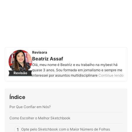
Revisora
Beatriz Assaf
Olá, meu nome é Beatriz e eu trabalho na mybest há
quase 3 anos. Sou formada em jornalismo e sempre me
Revisão
interessei por assuntos multidisciplinares, por isso logo
Continue lendo
me encantei com o trabalho de produção de conteúdo.
Hoje, além da curiosidade, pesquisar e desenvolver
artigos sobre temas incomuns me motiva. Sei que com
Índice
textos fáceis de entender e bem interessantes podemos
informar o leitor para que ele faça compras assertivas.
Por Que Confiar em Nós?
Perfil de Beatriz Assaf
Como Escolher o Melhor Sketchbook
1
Opte pelo Sketchbook com o Maior Número de Folhas