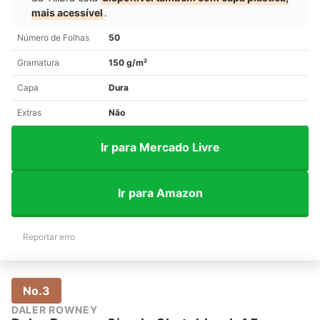
mais acessível
.
Número de Folhas
50
Gramatura
150 g/m²
Capa
Dura
Extras
Não
Ir para Mercado Livre
Ir para Amazon
Reportar erro
No.3
DALER ROWNEY