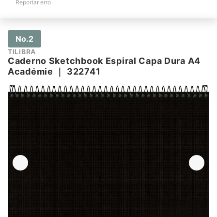
Reportar erro
No.2
TILIBRA
Caderno Sketchbook Espiral Capa Dura A4
Académie
｜
322741