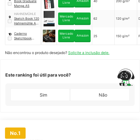
Amazon
Book Graduate
40
200 g/m²
A3 Ritmo
Livre
Manga A5
HAHNEMÜHLE
Mercado
9
Amazon
Sketch Book 120
62
120 g/m²
Livre
Hahnemühle A5
｜
10628352
Caderno
Mercado
10
Amazon
25
150 g/m²
F
Livre
Sketchbook
Desenho
Artístico
Não encontrou o produto desejado?
Profissional
Solicite a inclusão dele.
Esboço A4
Este ranking foi útil para você?
Sim
Não
No.1