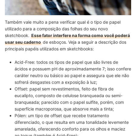
Também vale muito a pena verificar qual é o tipo de papel
utilizado para a composição das folhas do seu novo
sketchbook.
Esse fator interfere na forma como você poderá
usar seu caderno
de esboços. Veja a seguir a descrição dos
principais papéis utilizados em sketchbooks:
Acid-Free:
todos os tipos de papel que são livres de
ácidos e possuem pH de aproximadamente 7; isso confere
caráter neutro ou básico ao papel e assegura que ele não
sofrerá desgastes com a exposição à luz;
Offset:
papel sem revestimentos, feito de fibra de
eucalipto, composto de celulose branqueada ou semi-
branqueada; parecido com o papel sulfite, porém, com
superfície macroporosa, que absorve mais a tinta;
Pólen:
um tipo de offset que recebe tratamento
diferenciado, o que resulta em uma tonalidade levemente
amarelada, oferecendo conforto para os olhos e maciez
ao toque (também é Acid-Free);