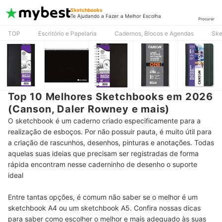
Sketchbooks
Te Ajudando a Fazer a Melhor Escolha
Procurar
TOP
Escritório e Papelaria
Cadernos, Blocos e Agendas
Ske
Top 10 Melhores Sketchbooks em 2026
(Canson, Daler Rowney e mais)
O sketchbook é um caderno criado especificamente para a
realização de esboços. Por não possuir pauta, é muito útil para
a criação de rascunhos, desenhos, pinturas e anotações. Todas
aquelas suas ideias que precisam ser registradas de forma
rápida encontram nesse caderninho de desenho o suporte
ideal
Entre tantas opções, é comum não saber se o melhor é um
sketchbook A4 ou um sketchbook A5. Confira nossas dicas
para saber como escolher o melhor e mais adequado às suas