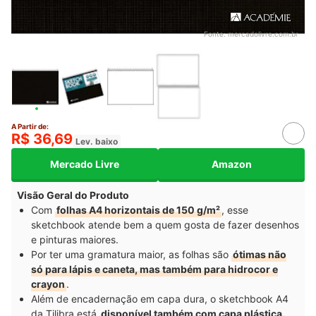
Fonte:
mercadolivre.com.br
A Partir de:
R$ 36,69
Lev. baixo
Mercado Livre
Amazon
Visão Geral do Produto
Com
folhas A4 horizontais de 150 g/m²
, esse
sketchbook atende bem a quem gosta de fazer desenhos
e pinturas maiores.
Por ter uma gramatura maior, as folhas são
ótimas não
só para lápis e caneta, mas também para hidrocor e
crayon
.
Além de encadernação em capa dura, o sketchbook A4
da Tilibra está
disponível também com capa plástica,