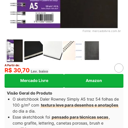
Fonte:
mercadolivre.com.br
A Partir de:
R$ 30,70
Lev. baixo
Mercado Livre
Amazon
Visão Geral do Produto
O sketchbook Daler Rowney Simply A5 traz 54 folhas de
100 g/m² com
textura leve para desenhos e anotações
do dia a dia.
Esse sketchbook foi
pensado para técnicas secas
,
como grafite, lettering, canetas porosas, brush e