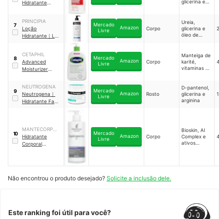
glicerina e
Hidratante
tecnologia
Norwegian
TripleLip™
PRINCIPIA
Ureia,
Mercado
7
Amazon
Loção
Corpo
glicerina e
Livre
óleo de
Hidratante
｜
LH-
semente de
01
girassol
CETAPHIL
Manteiga de
Mercado
8
Amazon
Advanced
Corpo
karité,
Livre
vitaminas E
Moisturizer
e B3, pró-
Loção
vitamina B5,
Hidratante
NEUTROGENA
niacinamida,
D-pantenol,
Mercado
9
Amazon
pantenol,
Neutrogena
｜
Rosto
glicerina e
Livre
glicerina e
arginina
Hidratante Facial
mais
Matte 3 em 1
Face Care
Intensive
MANTECORP
Bioskin, AI
Mercado
10
Amazon
SKINCARE
Hidratante
Corpo
Complex e
Livre
ativos
Corporal
hidratantes
Hydraporin AI
Não encontrou o produto desejado?
Solicite a inclusão dele.
Este ranking foi útil para você?