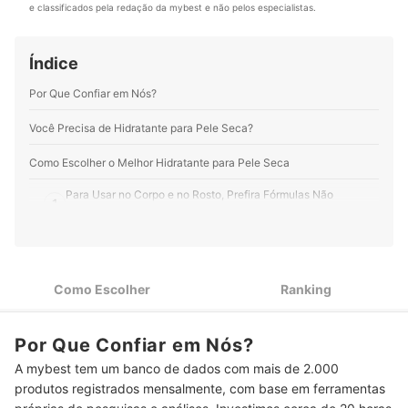
Dra. Giuliane no Instagram, Youtube, Facebook,
e classificados pela redação da mybest e não pelos especialistas.
transformar informações e ideias em textos que
LinkedIn e em seu site.
realmente comunicam, engajam e conectam pessoas.
Perfil de Giuliane Minami
Perfil de Karem Andrade
Índice
Por Que Confiar em Nós?
Você Precisa de Hidratante para Pele Seca?
Como Escolher o Melhor Hidratante para Pele Seca
Para Usar no Corpo e no Rosto, Prefira Fórmulas Não
1
Comedogênicas
Na Pele Extrasseca ou Madura, Opte por Fórmula com Ureia,
2
Glicerina, Manteigas e Óleos Vegetais
Como Escolher
Ranking
Para Crianças e Peles Sensíveis, Prefira Hidratante para Pele
3
Seca com Fórmula Hipoalergênica
Se Você Usa Fragrâncias, Prefira Hidratante para Pele Seca
Por Que Confiar em Nós?
4
sem Cheiro
A mybest tem um banco de dados com mais de 2.000
produtos registrados mensalmente, com base em ferramentas
Quer para a Família Toda? Escolha Hidratante para Pele Seca
5
a partir de 500 g