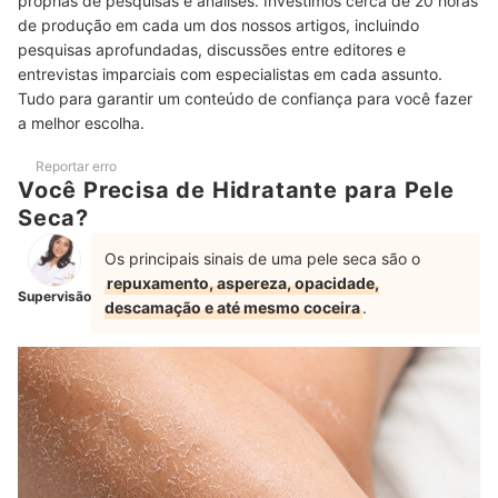
próprias de pesquisas e análises. Investimos cerca de 20 horas
de produção em cada um dos nossos artigos, incluindo
Top 10 Melhores Hidratantes para Pele Seca
pesquisas aprofundadas, discussões entre editores e
entrevistas imparciais com especialistas em cada assunto.
Perguntas Frequentes sobre Hidratantes para Pele Seca
Tudo para garantir um conteúdo de confiança para você fazer
a melhor escolha.
Pode Usar Hidratante para Pele Seca em Pele Oleosa?
Faz Diferença Aplicar Hidratante com a Pele Úmida?
Reportar erro
Você Precisa de Hidratante para Pele
A Pele Pode “Acostumar” com o Hidratante?
Seca?
Quantas Vezes por Dia É Ideal Hidratar a Pele Seca?
Os principais sinais de uma pele seca são o
repuxamento, aspereza, opacidade,
Veja Também as Nossas Indicações de Protetores Solares
Supervisão
descamação e até mesmo coceira
.