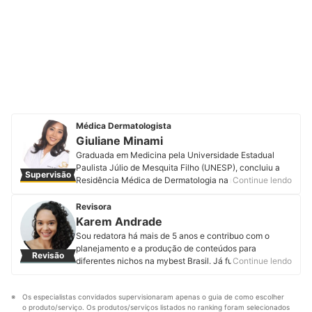
Médica Dermatologista
Giuliane Minami
Graduada em Medicina pela Universidade Estadual
Paulista Júlio de Mesquita Filho (UNESP), concluiu a
Supervisão
Residência Médica de Dermatologia na mesma
Continue lendo
instituição, onde se tornou especialista e associada
titular da Sociedade Brasileira de Dermatologia (SBD).
Revisora
É mestra, também pela UNESP, na área de Tricologia.
Karem Andrade
Como sempre acreditou na importância do cabelo na
Sou redatora há mais de 5 anos e contribuo com o
identidade e na autoestima das pessoas,
planejamento e a produção de conteúdos para
Revisão
principalmente, das mulheres, sua tese teve como foco
diferentes nichos na mybest Brasil. Já fui professora,
Continue lendo
a alopecia de padrão feminino. Com uma ampla
formada em Letras – Inglês pela Universidade Federal
formação na área clínica, cirúrgica e estética, a médica
de Ouro Preto, e depois me formei em Jornalismo pela
está em busca constante por conhecimento e
Os especialistas convidados supervisionaram apenas o guia de como escolher 
mesma instituição. Também desenvolvo projetos em
atualizações em congressos e cursos. Acompanhe a
o produto/serviço. Os produtos/serviços listados no ranking foram selecionados 
Copywriting, UX Writing e Ghostwriting. Gosto de