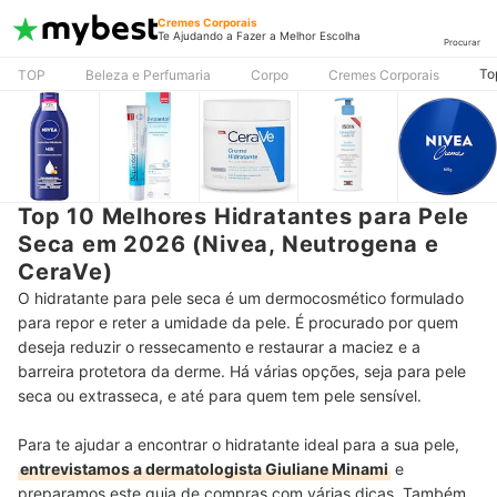
Cremes Corporais
Te Ajudando a Fazer a Melhor Escolha
Procurar
To
TOP
Beleza e Perfumaria
Corpo
Cremes Corporais
Top 10 Melhores Hidratantes para Pele
Seca em 2026 (Nivea, Neutrogena e
CeraVe)
O hidratante para pele seca é um dermocosmético formulado
para repor e reter a umidade da pele. É procurado por quem
deseja reduzir o ressecamento e restaurar a maciez e a
barreira protetora da derme. Há várias opções, seja para pele
seca ou extrasseca, e até para quem tem pele sensível.
Para te ajudar a encontrar o hidratante ideal para a sua pele,
entrevistamos a dermatologista Giuliane Minami
e
preparamos este guia de compras com várias dicas. Também