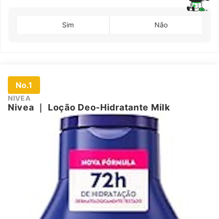
Sim
Não
No.1
NIVEA
Nivea
｜
Loção Deo-Hidratante Milk