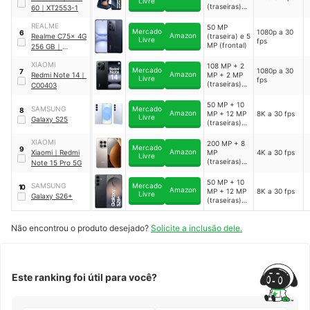
Livre
(traseiras) e
60
｜
XT2553-1
32 MP
(frontal)
REALME
50 MP
Mercado
1080p a 30
6
Amazon
Realme C75x 4G
(traseira) e 5
Livre
fps
MP (frontal)
256 GB
｜
RMX5020
XIAOMI
108 MP + 2
Mercado
1080p a 30
7
Amazon
Redmi Note 14
｜
MP + 2 MP
Livre
fps
(traseiras) e
C00403
20 MP
(frontal)
50 MP + 10
SAMSUNG
Mercado
8
Amazon
MP + 12 MP
8K a 30 fps
Livre
Galaxy S25
(traseiras) e
12 MP
(frontal)
XIAOMI
200 MP + 8
Mercado
9
Amazon
Xiaomi
｜
Redmi
MP
4K a 30 fps
Livre
(traseiras) e
Note 15 Pro 5G
20 MP
(frontal)
50 MP + 10
SAMSUNG
Mercado
10
Amazon
MP + 12 MP
8K a 30 fps
Livre
Galaxy S26+
(traseiras) e
12 MP
(frontal)
Não encontrou o produto desejado?
Solicite a inclusão dele.
Este ranking foi útil para você?