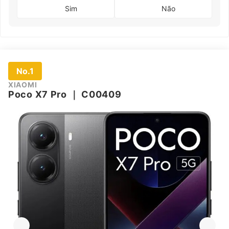
Sim
Não
No.1
XIAOMI
Poco X7 Pro
｜
C00409