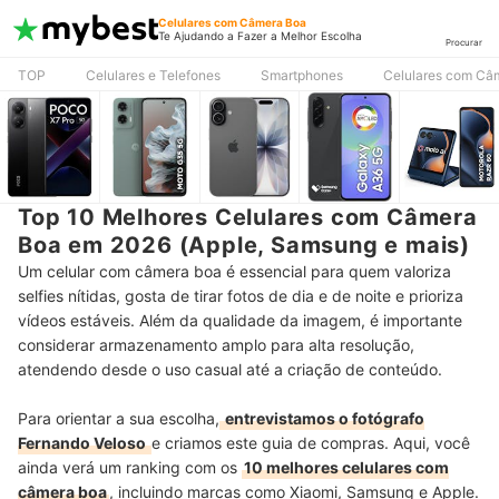
Celulares com Câmera Boa
Te Ajudando a Fazer a Melhor Escolha
Procurar
TOP
Celulares e Telefones
Smartphones
Celulares com Câ
Top 10 Melhores Celulares com Câmera
Boa em 2026 (Apple, Samsung e mais)
Um celular com câmera boa é essencial para quem valoriza
selfies nítidas, gosta de tirar fotos de dia e de noite e prioriza
vídeos estáveis. Além da qualidade da imagem, é importante
considerar armazenamento amplo para alta resolução,
atendendo desde o uso casual até a criação de conteúdo.
Para orientar a sua escolha,
entrevistamos o fotógrafo
Fernando Veloso
e criamos este guia de compras. Aqui, você
ainda verá um ranking com os
10 melhores celulares com
câmera boa
, incluindo marcas como Xiaomi, Samsung e Apple.