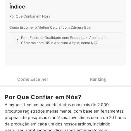
equipamentos, tornando esse universo mais próximo,
Índice
acessível e inspirador para todos que desejam se
aproximar dele.
Por Que Confiar em Nós?
Perfil de Fernando Veloso
Como Escolher o Melhor Celular com Câmera Boa
Para Fotos de Qualidade com Pouca Luz, Aposte em
1
Câmeras com OIS e Abertura Ampla, como f/1,7
Escolha a Resolução do Celular com Câmera Boa Conforme
2
Seu Perfil de Uso
Se Pretende Gravar Cenas Rápidas ou em Câmera Lenta,
3
Escolha um Celular com Câmera de 60 FPS
Como Escolher
Ranking
Vai Armazenar Vídeos de 4K? Prefira um Celular com, Pelo
4
Menos, 256 GB
Por Que Confiar em Nós?
Top 10 Melhores Celulares com Câmera Boa
A mybest tem um banco de dados com mais de 2.000
produtos registrados mensalmente, com base em ferramentas
Perguntas Frequentes sobre Celulares com Câmera Boa
próprias de pesquisas e análises. Investimos cerca de 20 horas
Qual é o Celular Mais Usado por Profissionais de Fotografia?
de produção em cada um dos nossos artigos, incluindo
pesquisas aprofundadas, discussões entre editores e