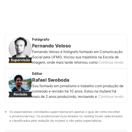
Fotógrafo
Fernando Veloso
Fernando Veloso é fotógrafo formado em Comunicação
Social pela UFMG. Iniciou sua trajetória na Escola de
Supervisão
Imagem, onde mais tarde retornou como professor,
Continue lendo
experiência que também levou ao Senac-RJ e à Nossa
Escola de Fotografia. É idealizador do Foto 200,
Editor
encontro que celebra a fotografia como espaço de
Rafael Swoboda
escuta, troca e conexão genuína. Especializado em
Sou formado em jornalismo e trabalho com produção de
retratos e moda, também realiza campanhas
conteúdo e revisão há 10 anos. Estou na mybest há
Revisão
publicitárias, sempre com a intenção de traduzir
mais de 2 anos produzindo, revisando e atualizando
Continue lendo
identidades em imagens que ultrapassam a superfície.
artigos de diferentes categorias. Entregar informações
Sua motivação é dar visibilidade a pessoas e marcas,
úteis, corretas e em linguagem acessível é o que mais
revelando nuances e histórias escondidas em cada
Os especialistas convidados supervisionaram apenas o guia de como escolher 
me motiva.
rosto, em cada gesto, em cada detalhe. Para além da
o produto/serviço. Os produtos/serviços listados no ranking foram selecionados 
Perfil de Rafael Swoboda
prática artística e comercial, acredita que o
e classificados pela redação da mybest e não pelos especialistas.
conhecimento precisa circular: dedica-se a
democratizar a fotografia e a linguagem dos