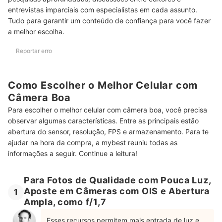
Quais Celulares Oferecem Recursos Avançados de Software para
entrevistas imparciais com especialistas em cada assunto.
Fotos?
Tudo para garantir um conteúdo de confiança para você fazer
a melhor escolha.
Qual Smartphone Tem o Melhor Zoom Óptico?
Reportar erro
Quem Tem a Melhor Câmera, Samsung ou Xiaomi?
Escolha os Melhores Acessórios para Fotografar com o Celular com
Ajuda dos Nossos Artigos
Como Escolher o Melhor Celular com
Câmera Boa
Para escolher o melhor celular com câmera boa, você precisa
observar algumas características. Entre as principais estão
abertura do sensor, resolução, FPS e armazenamento. Para te
ajudar na hora da compra, a mybest reuniu todas as
informações a seguir. Continue a leitura!
Para Fotos de Qualidade com Pouca Luz,
Aposte em Câmeras com OIS e Abertura
1
Ampla, como f/1,7
Esses recursos permitem mais entrada de luz e