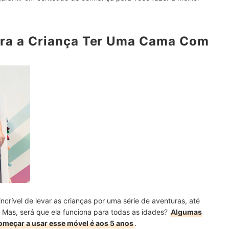
ermitem Usar a Cama Mesmo Após a Infância
om Camas Que Tragam Castelos e Cavernas
para a Criança Ter Uma Cama Com
fantis
rível de levar as crianças por uma série de aventuras, até
Mas, será que ela funciona para todas as idades?
Algumas
começar a usar esse móvel é aos 5 anos
.