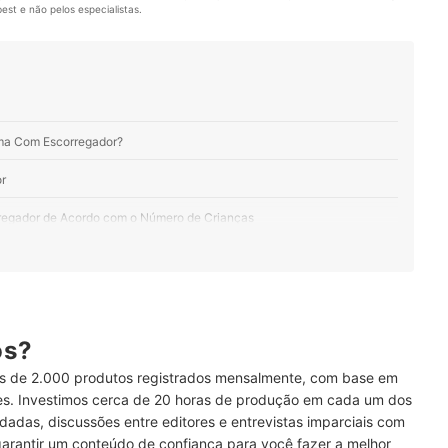
st e não pelos especialistas.
ama Com Escorregador?
r
egador de Acordo com o Número de Crianças
le Conferir as Dimensões da Cama
o-Benefício Aposte em MDF e MDP
am Por Mais Tempo
ós?
 de 2.000 produtos registrados mensalmente, com base em
as Dimensões para Não Errar!
ses. Investimos cerca de 20 horas de produção em cada um dos
dadas, discussões entre editores e entrevistas imparciais com
ão Oferecem Mais Segurança Durante o Sono
garantir um conteúdo de confiança para você fazer a melhor