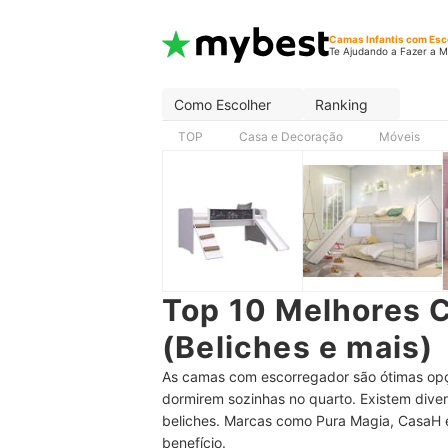
Camas Infantis com Esc
Te Ajudando a Fazer a M
Como Escolher
Ranking
TOP
Casa e Decoração
Móveis
Top 10 Melhores 
(Beliches e mais)
As camas com escorregador são ótimas opçõ
dormirem sozinhas no quarto. Existem div
beliches. Marcas como Pura Magia, CasaH
benefício.