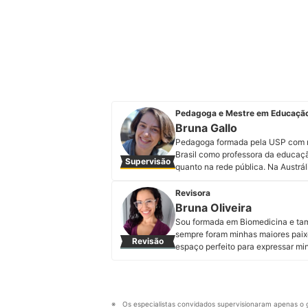
Pedagoga e Mestre em Educação 
Bruna Gallo
Pedagoga formada pela USP com me
Brasil como professora da educação
Supervisão
quanto na rede pública. Na Austrál
em um museu de ciências para cri
uma ONG de formação de educadore
Revisora
Instagram, consultora educacional
Bruna Oliveira
Instagram.
Sou formada em Biomedicina e tamb
Perfil de Bruna Gallo
sempre foram minhas maiores paix
Revisão
espaço perfeito para expressar mi
mais variados temas. Meus preferi
alimentares. Minha motivação é en
de ler.
Perfil de Bruna Oliveira
Os especialistas convidados supervisionaram apenas o g