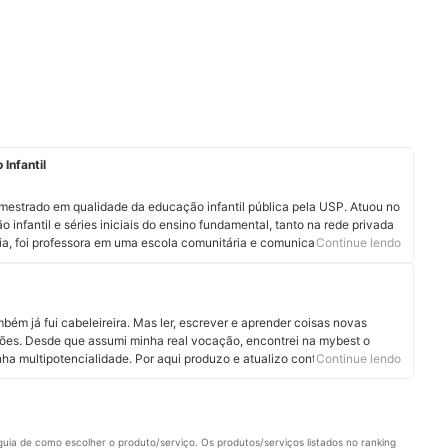
Infantil
strado em qualidade da educação infantil pública pela USP. Atuou no
 infantil e séries iniciais do ensino fundamental, tanto na rede privada
ia, foi professora em uma escola comunitária e comunicadora científica
Continue lendo
anças. Em Chicago, nos Estados Unidos, trabalhou como voluntária em
s para educação infantil. Atualmente é criadora de conteúdos no
 e autora de material didático. Conheça mais sobre Bruna Gallo no
ém já fui cabeleireira. Mas ler, escrever e aprender coisas novas
ões. Desde que assumi minha real vocação, encontrei na mybest o
nha multipotencialidade. Por aqui produzo e atualizo conteúdos sobre os
Continue lendo
dos são produtos pet, cosméticos, eletroportáteis e suplementos
tregar informação de qualidade em linguagem clara, objetiva e gostosa
uia de como escolher o produto/serviço. Os produtos/serviços listados no ranking 