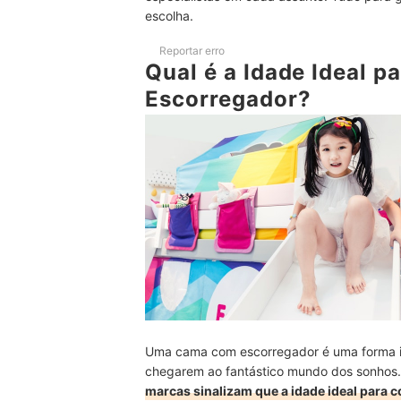
7
Escorregadores e Escadas Removíveis P
escolha.
8
Incentive a Imaginação das Crianças c
Reportar erro
Qual é a Idade Ideal 
Top 10 Melhores Camas com Escorregador
Escorregador?
Confira Também Nossas Indicações de Camas In
Conclusão
Uma cama com escorregador é uma forma inc
chegarem ao fantástico mundo dos sonhos. 
marcas sinalizam que a idade ideal para 