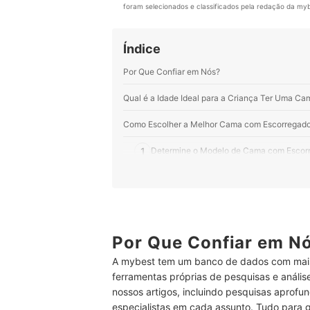
foram selecionados e classificados pela redação da mybe
Índice
Por Que Confiar em Nós?
Qual é a Idade Ideal para a Criança Ter Uma C
Como Escolher a Melhor Cama com Escorregado
1
Determine o Modelo de Cama com Escorr
2
Para Apartamentos e Casas Pequenas Va
3
Para Uma Cama Leve e Com Ótimo Cust
4
Camas que Suportam 80 kg ou Mais Dur
Por Que Confiar em N
A mybest tem um banco de dados com mais
5
Vai Comprar o Colchão a Parte? Confira 
ferramentas próprias de pesquisas e análi
nossos artigos, incluindo pesquisas aprofun
6
Camas e Beliches com Grades de Proteç
especialistas em cada assunto. Tudo para 