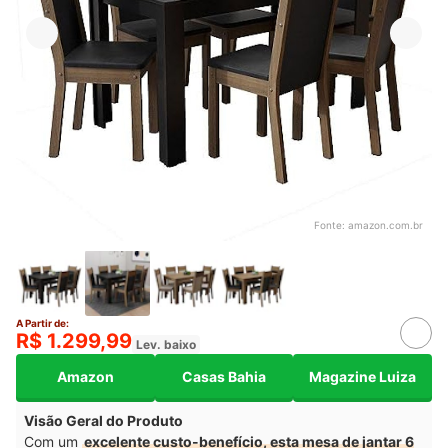
Fonte:
amazon.com.br
A Partir de:
R$ 1.299,99
Lev. baixo
Amazon
Casas Bahia
Magazine Luiza
Visão Geral do Produto
Com um
excelente custo-benefício, esta mesa de jantar 6