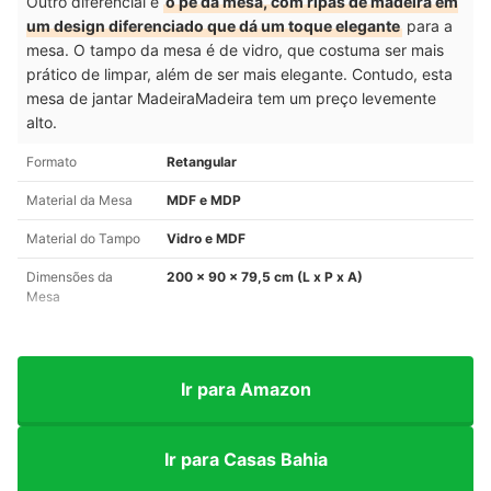
Outro diferencial é
o pé da mesa, com ripas de madeira em
um design diferenciado que dá um toque elegante
para a
mesa. O tampo da mesa é de vidro, que costuma ser mais
prático de limpar, além de ser mais elegante. Contudo, esta
mesa de jantar MadeiraMadeira tem um preço levemente
alto.
Formato
Retangular
Material da Mesa
MDF e MDP
Material do Tampo
Vidro e MDF
Dimensões da
200 x 90 x 79,5 cm (L x P x A)
Mesa
Ir para Amazon
Ir para Casas Bahia