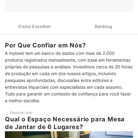
Verifique os Materiais de Fabricação para Adquirir Produtos
2
Mais Resistentes
Como Escolher
Ranking
Veja se as Cadeiras Possuem Estofado para Maior Conforto
3
nas Refeições
Para Maior Durabilidade, Opte por Cadeiras que Suportem até
Por Que Confiar em Nós?
4
100 kg
A mybest tem um banco de dados com mais de 2.000
produtos registrados mensalmente, com base em ferramentas
Confira a Variedade de Cores e Estampas das Mesas de
5
Jantar 6 Lugares
próprias de pesquisas e análises. Investimos cerca de 20 horas
de produção em cada um dos nossos artigos, incluindo
Top 10 Melhores Mesas de Jantar 6 Lugares
pesquisas aprofundadas, discussões entre editores e
entrevistas imparciais com especialistas em cada assunto.
Confira Nossas Indicações de Decoração para Mesa de Jantar
Tudo para garantir um conteúdo de confiança para você fazer
a melhor escolha.
Reportar erro
Qual o Espaço Necessário para Mesa
de Jantar de 6 Lugares?