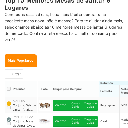
Top 10 Melhores Mesas de Jantar 6
Lugares
Com todas essas dicas, ficou mais fácil encontrar uma
excelente mesa nova, não é mesmo? Para te ajudar ainda mais,
selecionamos abaixo as 10 melhores mesas de jantar 6 lugares
do mercado. Confira a lista e escolha o melhor conjunto para
você!
Mais Populares
Filtrar
Detalhes
Produtos
Foto
Clique para Comprar
Mater
Formato
Mes
MADESA
Casas
Magazine
1
Amazon
Conjunto Sala de
Retangular
MDP
Bahia
Luiza
Jantar Analu
Mesa Tampo de
IMPÉRIO BRAZIL
Madeira com 6
Casas
Magazine
Made
2
Amazon
BUSINESS
Conjunto Mesa
Oval
Cadeiras
｜
Bahia
Luiza
maci
de Jantar Oval
MDJA0601185ZP