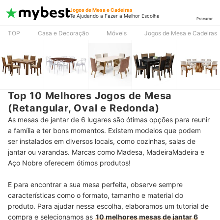
Jogos de Mesa e Cadeiras
Te Ajudando a Fazer a Melhor Escolha
Procurar
TOP
Casa e Decoração
Móveis
Jogos de Mesa e Cadeiras
Top 10 Melhores Jogos de Mesa
(Retangular, Oval e Redonda)
As mesas de jantar de 6 lugares são ótimas opções para reunir
a família e ter bons momentos. Existem modelos que podem
ser instalados em diversos locais, como cozinhas, salas de
jantar ou varandas. Marcas como Madesa, MadeiraMadeira e
Aço Nobre oferecem ótimos produtos!
E para encontrar a sua mesa perfeita, observe sempre
características como o formato, tamanho e material do
produto. Para ajudar nessa escolha, elaboramos um tutorial de
compra e selecionamos as
10 melhores mesas de jantar 6