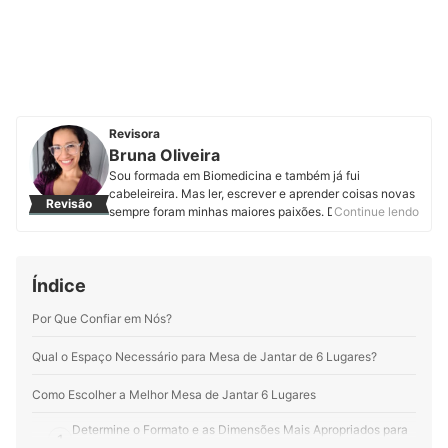
Revisora
Bruna Oliveira
Sou formada em Biomedicina e também já fui
cabeleireira. Mas ler, escrever e aprender coisas novas
Revisão
sempre foram minhas maiores paixões. Desde que
Continue lendo
assumi minha real vocação, encontrei na mybest o
espaço perfeito para expressar minha
multipotencialidade. Por aqui produzo e atualizo
Índice
conteúdos sobre os mais variados temas. Meus
preferidos são produtos pet, cosméticos, eletroportáteis
Por Que Confiar em Nós?
e suplementos alimentares. Minha motivação é
entregar informação de qualidade em linguagem clara,
objetiva e gostosa de ler.
Qual o Espaço Necessário para Mesa de Jantar de 6 Lugares?
Perfil de Bruna Oliveira
Como Escolher a Melhor Mesa de Jantar 6 Lugares
Determine o Formato e as Dimensões Mais Apropriados para
1
o Ambiente de Instalação