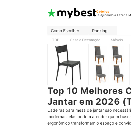
Cadeiras
Te Ajudando a Fazer a M
Como Escolher
Ranking
TOP
Casa e Decoração
Móveis
Top 10 Melhores 
Jantar em 2026 (T
Cadeiras para mesa de jantar são necessári
modernas, elas podem atender quem busca b
ergonômico transformam o espaço e convid