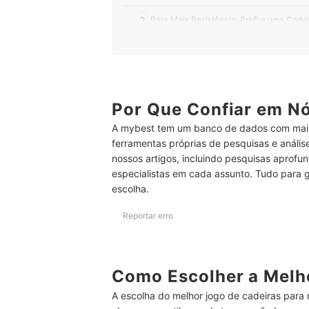
2
Para Mais Resistência, Prefira uma Cade
3
Para Mais Conforto, Prefira um Assento 
4
Para Encaixar as Cadeiras na Mesa, Pre
5
Por Que Confiar em N
Para Melhor Postura, Prefira Cadeiras co
A mybest tem um banco de dados com mais
6
Escolha a Cadeira Conforme o Estilo da 
ferramentas próprias de pesquisas e análi
nossos artigos, incluindo pesquisas aprofun
Top 10 Melhores Cadeiras para Mesa de Jantar
especialistas em cada assunto. Tudo para 
Perguntas Frequentes sobre Cadeiras para Mesa
escolha.
Qual Distância Devo Deixar Entre uma Cadeira e
Reportar erro
Como Limpar as Cadeiras para Mesa de Jantar?
Como Evitar que as Cadeiras Risquem o Chão d
Como Escolher a Melho
A escolha do melhor jogo de cadeiras para 