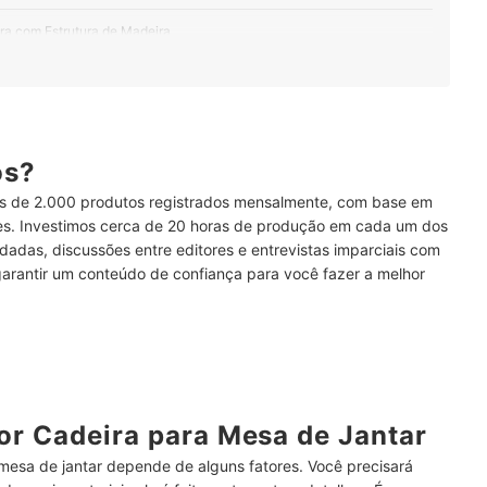
ira com Estrutura de Madeira
Estofado
ste Atenção nos Braços
ós?
m Encosto Alto
 de 2.000 produtos registrados mensalmente, com base em
Sua Sala de Jantar
ses. Investimos cerca de 20 horas de produção em cada um dos
dadas, discussões entre editores e entrevistas imparciais com
garantir um conteúdo de confiança para você fazer a melhor
 de Jantar
 Outra?
e Madeira?
r Cadeira para Mesa de Jantar
mesa de jantar
depende de alguns fatores. Você precisará