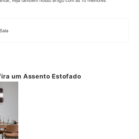
jantar, veja também nosso artigo com as 10 melhores
Sala
fira um Assento Estofado