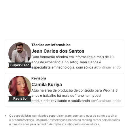
Técnico em Informática
Jean Carlos dos Santos
Com formação técnica em informática e mais de 10
anos de experiência no setor, Jean Carlos é
Supervisão
especialista em tecnologia, com sólida atuação em
Continue lendo
reparo de equipamentos e consultoria tecnológica. É
especializado em oferecer soluções práticas e
Revisora
personalizadas, ajudando empresas a maximizar o uso
Camila Kuriya
da tecnologia em suas operações.
Atuo na área de produção de conteúdo para Web há 3
Perfil de Jean Carlos dos Santos
anos e trabalho há mais de 1 ano na mybest
Revisão
produzindo, revisando e atualizando conteúdos de
Continue lendo
diferentes categorias. A minha maior motivação é
garantir que entregaremos informações de qualidade
Os especialistas convidados supervisionaram apenas o guia de como escolher 
aos nossos usuários para que eles façam sempre a
o produto/serviço. Os produtos/serviços listados no ranking foram selecionados 
melhor escolha.
e classificados pela redação da mybest e não pelos especialistas.
Perfil de Camila Kuriya