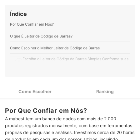
Índice
Por Que Confiar em Nós?
O que É Leitor de Código de Barras?
Como Escolher o Melhor Leitor de Código de Barras
Escolha o Leitor de Código de Barras Simples Conforme suas
1
Necessidades
Escolha o Leitor para Códigos Mais Complexos Conforme
2
suas Necessidades
Como Escolher
Ranking
Para Escanear Códigos Enquanto se Move, Escolha Leitores
3
de Código de Barras sem Fio
Para Código Danificado ou Desbotado, Prefira 20 a 30% de
Por Que Confiar em Nós?
4
Contraste e Leitura em Baixa Qualidade
A mybest tem um banco de dados com mais de 2.000
produtos registrados mensalmente, com base em ferramentas
Top 10 Melhores Leitores de Código de Barras
próprias de pesquisas e análises. Investimos cerca de 20 horas
Perguntas Frequentes sobre Leitores de Código de Barras
de produção em cada um dos nossos artigos, incluindo