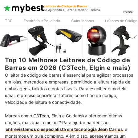
Leitores de Código de Barras
Te Ajudando a Fazer a Melhor Escolha
Procurar
TOP
Escritório e Papelaria
Calculadoras
Leitores de Código
Top 10 Melhores Leitores de Código de
Barras em 2026 (C3Tech, Elgin e mais)
O leitor de código de barras é essencial para agilizar processos
em lojas, mercados e empresas, permitindo a leitura rápida de
embalagens, boletos e notas fiscais. Para escolher o modelo
ideal, é preciso considerar fatores como tipo de código,
velocidade de leitura e conectividade.
Marcas como C3Tech, Elgin e Goldensky oferecem ótimas
opções, mas qual a melhor? Para ajudar na decisão,
entrevistamos o especialista em tecnologia Jean Carlos
e
montamos um guia completo. Além disso, apresentamos um