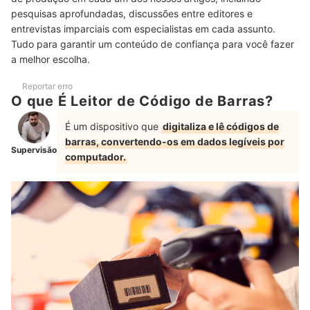
pesquisas aprofundadas, discussões entre editores e
Como Configurar Leitor de Código de Barras para Ler Boletos?
entrevistas imparciais com especialistas em cada assunto.
Tudo para garantir um conteúdo de confiança para você fazer
Como Instalar um Leitor de Código de Barras com Fio e Sem Fio?
a melhor escolha.
Meu Leitor de Código de Barras Não Está Lendo. O que Fazer?
Reportar erro
O que É Leitor de Código de Barras?
Leitor de Código de Barras Não Lê o Zero Inicial. O que Fazer?
É um dispositivo que
digitaliza e lê códigos de
Quais São as Principais Diferenças Entre Leitores 1D e 2D?
barras, convertendo-os em dados legíveis por
Supervisão
Quais São os Tipos de Códigos de Barras? Onde Cada Um Pode
computador.
Estar Presente?
Confira Nossa Seleção de Itens Essenciais para o seu Comércio