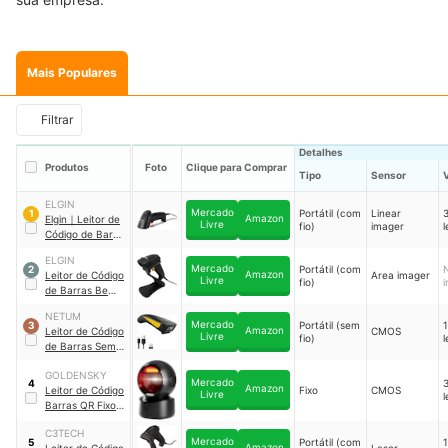
Mais Populares
Filtrar
Detalhes
Produtos
Foto
Clique para Comprar
Tipo
Sensor
ELGIN
Mercado
Portátil (com
Linear
1
Amazon
Elgin
｜
Leitor de
Livre
fio)
imager
l
Código de Barras
Flash II
｜
ELGIN
46FLASH2CK00
Mercado
Portátil (com
2
Amazon
Leitor de Código
Area imager
Livre
fio)
de Barras Bema
｜
EL250
NETUM
Mercado
Portátil (sem
3
Amazon
Leitor de Código
CMOS
Livre
fio)
l
de Barras Sem
Fio 2D
｜
C750
GOLDENSKY
Mercado
4
Amazon
Leitor de Código
Fixo
CMOS
Livre
l
Barras QR Fixo
Mesa 1D 2D USB
C3TECH
｜
GS-A5
Mercado
Portátil (com
5
Amazon
Leitor de Código
Laser