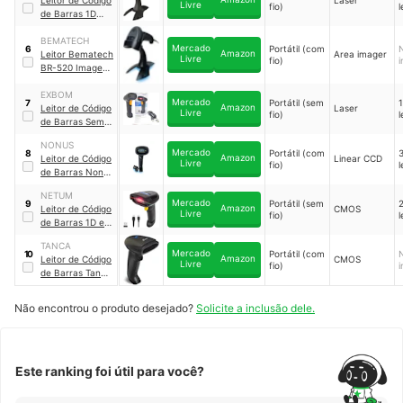
Livre
fio)
l
de Barras 1D
USB
｜
LB-50BK
BEMATECH
Mercado
Portátil (com
6
Amazon
Leitor Bematech
Area imager
Livre
fio)
BR-520 Imager
2D QR Code USB
｜
EXBOM
BR-520
Mercado
Portátil (sem
7
Amazon
Leitor de Código
Laser
Livre
fio)
l
de Barras Sem
Fio
｜
LCB-S600
NONUS
Mercado
Portátil (com
8
Amazon
Leitor de Código
Linear CCD
Livre
fio)
l
de Barras Nonus
｜
Li250+
NETUM
Mercado
Portátil (sem
9
Amazon
Leitor de Código
CMOS
Livre
fio)
l
de Barras 1D e
2D
｜
NT-1228BL
TANCA
Mercado
Portátil (com
10
Amazon
Leitor de Código
CMOS
Livre
fio)
de Barras Tanca
｜
TL-320
Não encontrou o produto desejado?
Solicite a inclusão dele.
Este ranking foi útil para você?