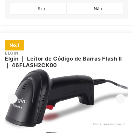
Sim
Não
No.1
ELGIN
Elgin
｜
Leitor de Código de Barras Flash II
｜
‎46FLASH2CK00
Fonte:
amazon.com.br