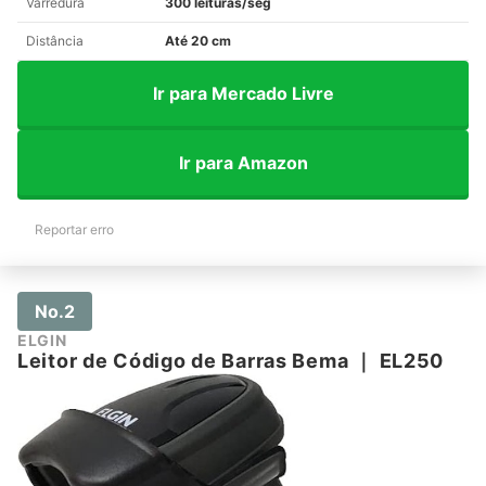
Varredura
300 leituras/seg
Distância
Até 20 cm
Ir para Mercado Livre
Ir para Amazon
Reportar erro
No.2
ELGIN
Leitor de Código de Barras Bema
｜
EL250