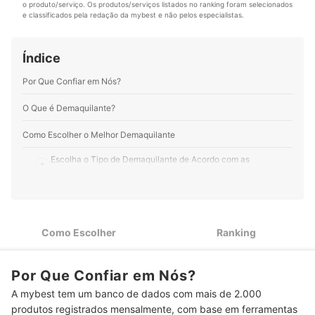
o produto/serviço. Os produtos/serviços listados no ranking foram selecionados 
Perfil de Rafael Swoboda
e classificados pela redação da mybest e não pelos especialistas.
Índice
Por Que Confiar em Nós?
O Que é Demaquilante?
Como Escolher o Melhor Demaquilante
Escolha o Tipo de Demaquilante de Acordo com as
1
Necessidades da sua Pele e Rotina
Para Peles Sensíveis, Escolha os Hipoalergênicos e
2
Dermatologicamente Testados
Como Escolher
Ranking
Prefira Demaquilantes com Selo Vegano e Cruelty-Free para
3
Evitar o Sofrimento Animal
Por Que Confiar em Nós?
Top 10 Melhores Demaquilantes
A mybest tem um banco de dados com mais de 2.000
Como Remover a Maquiagem Corretamente?
produtos registrados mensalmente, com base em ferramentas