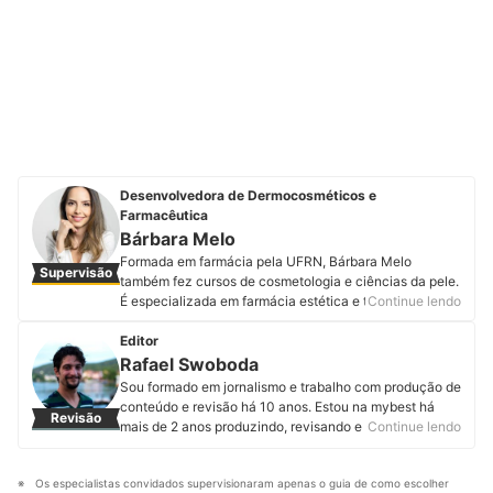
Desenvolvedora de Dermocosméticos e
Farmacêutica
Bárbara Melo
Formada em farmácia pela UFRN, Bárbara Melo
Supervisão
também fez cursos de cosmetologia e ciências da pele.
É especializada em farmácia estética e tem MBA em
Continue lendo
farmácia estética, cosmetologia e tricologia. Além
disso, é responsável pela pesquisa e desenvolvimento
Editor
de dermocosméticos da Companhia da Fórmula e
Rafael Swoboda
realiza palestras e consultoria de cosmetologia e
Sou formado em jornalismo e trabalho com produção de
prescrição para profissionais que atuam na área
conteúdo e revisão há 10 anos. Estou na mybest há
Revisão
estética. Conheça mais sobre a Bárbara Melo no
mais de 2 anos produzindo, revisando e atualizando
Continue lendo
Instagram e Facebook.
artigos de diferentes categorias. Entregar informações
Perfil de Bárbara Melo
úteis, corretas e em linguagem acessível é o que mais
Os especialistas convidados supervisionaram apenas o guia de como escolher 
me motiva.