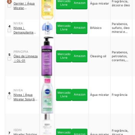
Mercado
Fragrância,
3
Amazon
Garnier
｜
Água
Água micelar
Livre
álcool e óleo
Micelar
Antioleosidade
NIVEA
Parabenos,
Mercado
4
Amazon
Nivea
｜
Bifásico
sulfato, óleo
Livre
mineral e
Demaquilante
álcool etílico
Bifásico
PRINCIPIA
Parabenos,
Mercado
5
Amazon
Óleo de Limpeza
Cleasing oil
petrolatos,
Livre
corantes,
｜
OL-01
silicones e
glúten
NIVEA
Mercado
6
Amazon
Nivea
｜
Água
Água micelar
Fragrância
Livre
Micelar Solução
de Limpeza 7 em
1 Efeito Matte
ISDIN
Fragrância,
Mercado
7
Amazon
Micellar Solution
Água micelar
álcool e