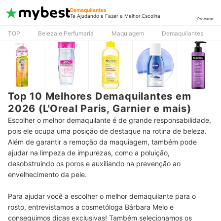
Demaquilantes
Te Ajudando a Fazer a Melhor Escolha
Procurar
TOP
Beleza e Perfumaria
Maquiagem
Demaquilantes
Top 10 Melhores Demaquilantes em
2026 (L'Oreal Paris, Garnier e mais)
Escolher o melhor demaquilante é de grande responsabilidade,
pois ele ocupa uma posição de destaque na rotina de beleza.
Além de garantir a remoção da maquiagem, também pode
ajudar na limpeza de impurezas, como a poluição,
desobstruindo os poros e auxiliando na prevenção ao
envelhecimento da pele.
Para ajudar você a escolher o melhor demaquilante para o
rosto, entrevistamos a cosmetóloga Bárbara Melo e
conseguimos dicas exclusivas! Também selecionamos os