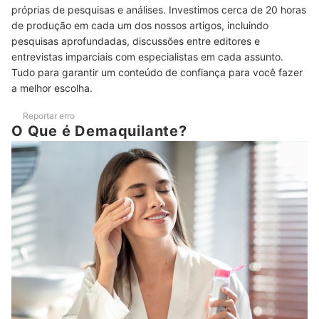
próprias de pesquisas e análises. Investimos cerca de 20 horas
Perguntas Frequentes sobre Demaquilantes
de produção em cada um dos nossos artigos, incluindo
O Demaquilante É Suficiente para Fazer a Limpeza Facial?
pesquisas aprofundadas, discussões entre editores e
entrevistas imparciais com especialistas em cada assunto.
Usar Demaquilante Ajuda a Manter a Pele Jovem?
Tudo para garantir um conteúdo de confiança para você fazer
a melhor escolha.
Conheça Outros Produtos para Remoção de Maquiagem e Limpeza
da Pele!
Reportar erro
O Que é Demaquilante?