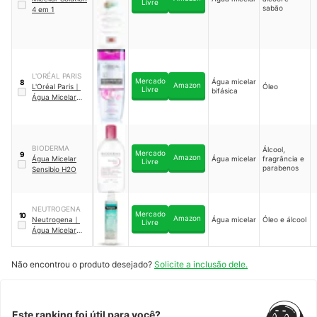
Livre
sabão
4 em 1
L'ORÉAL PARIS
Mercado
Água micelar
8
Amazon
L'Oréal Paris
｜
Óleo
Livre
bifásica
Água Micelar
Bifásica 200 ml
BIODERMA
Álcool,
Mercado
9
Amazon
Água Micelar
Água micelar
fragrância e
Livre
parabenos
Sensibio H2O
NEUTROGENA
Mercado
10
Amazon
Neutrogena
｜
Água micelar
Óleo e álcool
Livre
Água Micelar
Demaquilante
Purified Skin
Não encontrou o produto desejado?
Solicite a inclusão dele.
Este ranking foi útil para você?