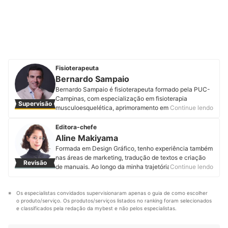
Fisioterapeuta
Bernardo Sampaio
Bernardo Sampaio é fisioterapeuta formado pela PUC-
Campinas, com especialização em fisioterapia
Supervisão
musculoesquelética, aprimoramento em membros
Continue lendo
superiores e oncologia ortopédica, e mestrado em
ciências da saúde, realizados na Faculdade de
Editora-chefe
Ciências Médicas da Santa Casa de São Paulo. Conta
Aline Makiyama
com formação complementar nos métodos Maitland,
Formada em Design Gráfico, tenho experiência também
Mulligan e McKenzie, além de osteopatia pela escola
nas áreas de marketing, tradução de textos e criação
Revisão
belga ATMS (Académie de Thérapie Manuelle et
de manuais. Ao longo da minha trajetória, aprimorei um
Continue lendo
Sportive). Com sólida experiência clínica e acadêmica,
olhar atento à clareza e à organização das
é proprietário do Centro Especializado em Movimento
informações, sempre buscando uma linguagem
de Guarulhos e do ITC Vertebral de Guarulhos,
Os especialistas convidados supervisionaram apenas o guia de como escolher 
acessível e bem estruturada. Hoje, atuo como editora
instituições focadas no tratamento de disfunções da
o produto/serviço. Os produtos/serviços listados no ranking foram selecionados 
de conteúdo na mybest, onde uso minha bagagem
coluna vertebral e reabilitação funcional. Atua como
e classificados pela redação da mybest e não pelos especialistas.
visual e editorial para ajudar na produção de conteúdos
professor em cursos de pós-graduação na área de
de alta qualidade para os leitores.
fisioterapia nas patologias da coluna vertebral e