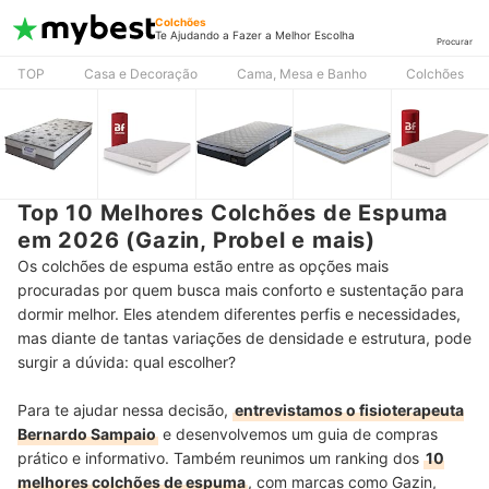
Colchões
Te Ajudando a Fazer a Melhor Escolha
Procurar
TOP
Casa e Decoração
Cama, Mesa e Banho
Colchões
Top 10 Melhores Colchões de Espuma
em 2026 (Gazin, Probel e mais)
Os colchões de espuma estão entre as opções mais
procuradas por quem busca mais conforto e sustentação para
dormir melhor. Eles atendem diferentes perfis e necessidades,
mas diante de tantas variações de densidade e estrutura, pode
surgir a dúvida: qual escolher?
Para te ajudar nessa decisão,
entrevistamos o fisioterapeuta
Bernardo Sampaio
e desenvolvemos um guia de compras
prático e informativo. Também reunimos um ranking dos
10
melhores colchões de espuma
, com marcas como Gazin,