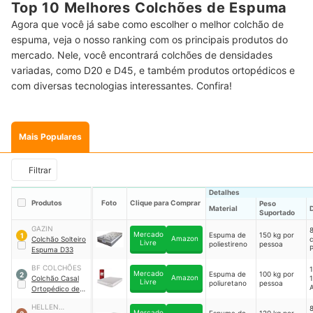
Top 10 Melhores Colchões de Espuma
Agora que você já sabe como escolher o melhor colchão de
espuma, veja o nosso ranking com os principais produtos do
mercado. Nele, você encontrará colchões de densidades
variadas, como D20 e D45, e também produtos ortopédicos e
com diversas tecnologias interessantes. Confira!
Mais Populares
Filtrar
Detalhes
Produtos
Foto
Clique para Comprar
Peso
Material
Suportado
GAZIN
Mercado
Espuma de
150 kg por
1
Amazon
Colchão Solteiro
c
Livre
poliestireno
pessoa
P
Espuma D33
BF COLCHÕES
1
Mercado
Espuma de
100 kg por
2
Amazon
Colchão Casal
Livre
poliuretano
pessoa
A
Ortopédico de
Espuma D33 a
HELLEN
Vácuo
｜
304940
Mercado