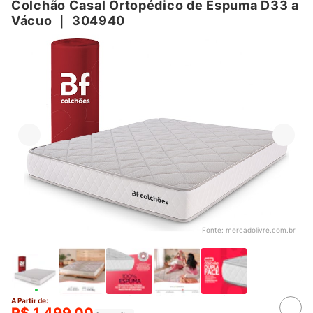
Colchão Casal Ortopédico de Espuma D33 a
Vácuo
｜
304940
Fonte:
mercadolivre.com.br
A Partir de:
R$ 1.499,00