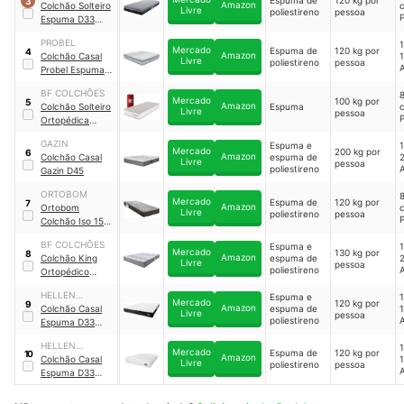
Espuma de
120 kg por
3
Amazon
ESTOFADOS
Colchão Solteiro
c
Livre
poliestireno
pessoa
P
Espuma D33
Pillow Top
PROBEL
1
Millenium
Mercado
Espuma de
120 kg por
4
Amazon
Colchão Casal
Livre
poliestireno
pessoa
A
Probel Espuma
D33 Pillow Top
BF COLCHÕES
Mercado
100 kg por
5
Amazon
Colchão Solteiro
Espuma
c
Livre
pessoa
P
Ortopédica
Espuma D33
GAZIN
Espuma e
1
Vácuo
Mercado
200 kg por
6
Amazon
Colchão Casal
espuma de
Livre
pessoa
poliestireno
A
Gazin D45
ORTOBOM
Mercado
Espuma de
120 kg por
7
Amazon
Ortobom
c
Livre
poliestireno
pessoa
P
Colchão Iso 150
D45 Solteiro
BF COLCHÕES
Espuma e
1
Mercado
130 kg por
8
Amazon
Colchão King
espuma de
Livre
pessoa
poliestireno
A
Ortopédico
Espuma D33
HELLEN
Espuma e
1
Mercado
120 kg por
9
Amazon
ESTOFADOS
Colchão Casal
espuma de
Livre
pessoa
poliestireno
A
Espuma D33
New Millenium
HELLEN
1
Mercado
Espuma de
120 kg por
10
Amazon
ESTOFADOS
Colchão Casal
Livre
poliestireno
pessoa
A
Espuma D33
Vangogh Pillow
Top