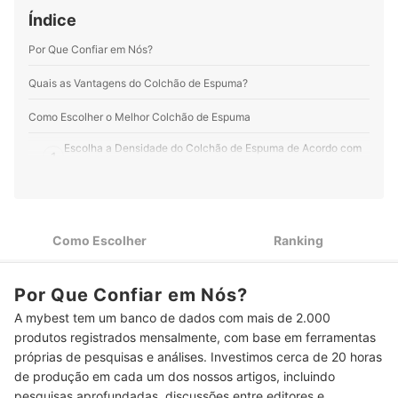
Perfil de Aline Makiyama
fisioterapia manipulativa, contribuindo para a formação
Índice
de novos profissionais com foco em abordagem
baseada em evidências e qualidade de vida do
Por Que Confiar em Nós?
paciente. Acompanhe o Dr. Bernardo em suas redes
sociais!
Quais as Vantagens do Colchão de Espuma?
Perfil de Bernardo Sampaio
Como Escolher o Melhor Colchão de Espuma
Escolha a Densidade do Colchão de Espuma de Acordo com
1
o Peso por Pessoa
Para Melhor Distribuição de Peso no Uso Diário, Opte por
2
Espessura entre 15 e 25 cm
Como Escolher
Ranking
Quer Dormir sem Limitar Movimentos? Prefira Tamanho com
3
15 a 20 cm a Mais que Sua Altura
Escolha o Tipo de Espuma do Colchão de Acordo com Sua
Por Que Confiar em Nós?
4
Necessidade
A mybest tem um banco de dados com mais de 2.000
produtos registrados mensalmente, com base em ferramentas
Se Você Sente Calor ao Dormir, Prefira um Colchão de
5
Espuma com Gel e Revestimentos Naturais
próprias de pesquisas e análises. Investimos cerca de 20 horas
de produção em cada um dos nossos artigos, incluindo
Para Maior Segurança e Qualidade, Prefira Colchões com o
6
pesquisas aprofundadas, discussões entre editores e