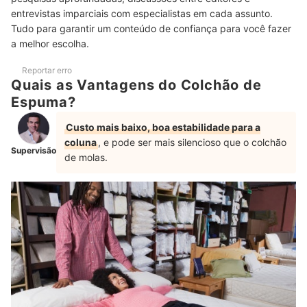
Certificado do INMETRO
entrevistas imparciais com especialistas em cada assunto.
Top 10 Melhores Colchões de Espuma
Tudo para garantir um conteúdo de confiança para você fazer
a melhor escolha.
Perguntas Frequentes sobre Colchão de Espuma
Reportar erro
Como Lavar um Colchão de Espuma?
Quais as Vantagens do Colchão de
Espuma?
Como Aumentar a Durabilidade do Seu Colchão de Espuma?
Custo mais baixo, boa estabilidade para a
Espuma de Colchão É Reciclável?
coluna
, e pode ser mais silencioso que o colchão
Supervisão
de molas.
Qual Espuma É Melhor: D28 ou D33?
O Colchão de Espuma É Indicado para Quem Tem Escoliose?
Colchão de Espuma Firme Ajuda Mesmo na Dor na Coluna ou Pode
Piorar?
Colchão de Espuma na Caixa Perde Qualidade em Comparação ao
Tradicional?
Como Identificar se o Tipo de Espuma Anunciado Realmente Está no
Colchão?