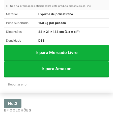
Não há informações oficiais sobre este produto disponíveis on-line.
Material
Espuma de poliestireno
Peso Suportado
150 kg por pessoa
Dimensões
88 x 21 x 188 cm (L x A x P)
Densidade
D33
Ir para Mercado Livre
Ir para Amazon
Reportar erro
No.2
BF COLCHÕES