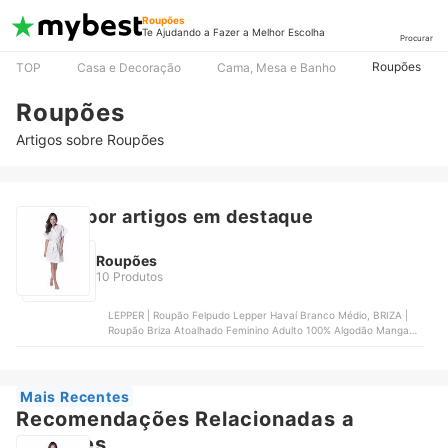
Roupões
Te Ajudando a Fazer a Melhor Escolha
Procurar
Roupões
TOP
Casa e Decoração
Cama, Mesa e Banho
Roupões
Artigos sobre Roupões
Buscar por artigos em destaque
Roupões
10 Produtos
LEPPER | Roupão Felpudo Lepper Havaí Branco Médio, BRIZA |
Roupão Briza Atoalhado Feminino Adulto 100% Algodão Manga
Curta | 4009, CORTTEX | Roupão Microfibra Home Design |
700073, BUDDEMEYER | Roupão Stripes, BUDDEMEYER | Roupão
Crystal
Mais Recentes
Recomendações Relacionadas a
Roupões