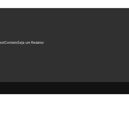
est
Contato
Seja um Redator