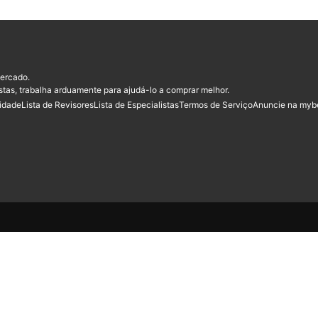
ercado.
stas, trabalha arduamente para ajudá-lo a comprar melhor.
cidade
Lista de Revisores
Lista de Especialistas
Termos de Serviço
Anuncie na myb