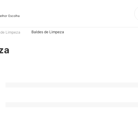
elhor Escolha
Baldes de Limpeza
 de Limpeza
za