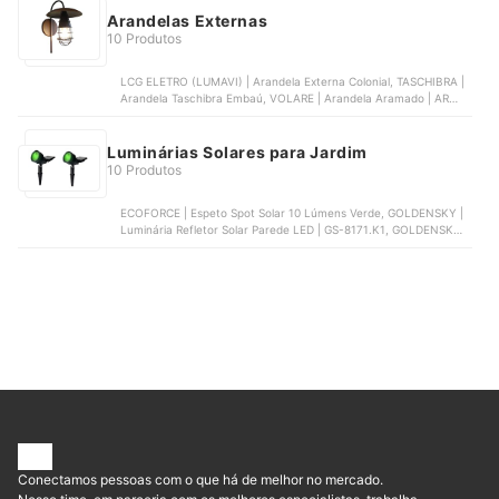
Arandelas Externas
10 Produtos
LCG ELETRO (LUMAVI) | Arandela Externa Colonial, TASCHIBRA |
Arandela Taschibra Embaú, VOLARE | Arandela Aramado | AR
5511, ACENDE A LUZ | Arandela Externa Retrô, POPTEM |
Arandela Diamante
Luminárias Solares para Jardim
10 Produtos
ECOFORCE | Espeto Spot Solar 10 Lúmens Verde, GOLDENSKY |
Luminária Refletor Solar Parede LED | GS-8171.K1, GOLDENSKY |
Kit 2 Mini Luminária Espeto Solar Jardim Luz 10 LED IP44,
ECONOMIA SOLAR | Kit 5 Luminária Energia Solar Parede 100 |
BP-100, ECOFORCE | Balizador Solar ABS 6000K | 8969 / 18606 /
18504
Conectamos pessoas com o que há de melhor no mercado.