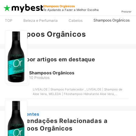
Shampoos Orgânicos
Te Ajudando a Fazer a Melhor Escolha
Procurar
Shampoos Orgânicos
TOP
Beleza e Perfumaria
Cabelos
Shampoos Orgânicos
Buscar por artigos em destaque
Shampoos Orgânicos
10 Produtos
LIVEALOE | Shampoo Fortalecedor , LIVEALOE | Shampoo de
Aloe Vera, WELEDA | Fitoshampoo Hidratante Aloe Vera,
ORGÂNICO NATURAL | Shampoo Natural com Óleo de Coco e
Argan, ORGÂNICA | Shampoo Vegetal
Mais Recentes
Recomendações Relacionadas a
Shampoos Orgânicos