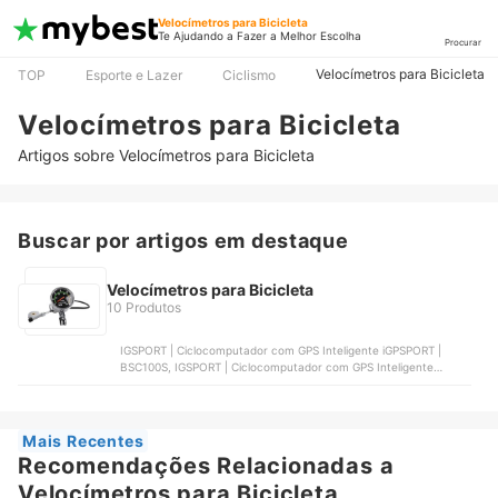
Velocímetros para Bicicleta
Te Ajudando a Fazer a Melhor Escolha
Procurar
Velocímetros para Bicicleta
TOP
Esporte e Lazer
Ciclismo
Velocímetros para Bicicleta
Artigos sobre Velocímetros para Bicicleta
Buscar por artigos em destaque
Velocímetros para Bicicleta
10 Produtos
IGSPORT | Ciclocomputador com GPS Inteligente iGPSPORT |
BSC100S, IGSPORT | Ciclocomputador com GPS Inteligente
iGPSPORT | BSC200, SUNDING | Velocímetro Multifuncional para
Bicicleta Sunding | SD-563A, CYCPLUS | Ciclocomputador GPS
sem Fio CYCPLUS M1, GARMIN | Garmin Edge 530 | 010-02060-
00
Mais Recentes
Recomendações Relacionadas a
Velocímetros para Bicicleta