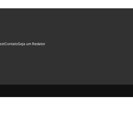
est
Contato
Seja um Redator