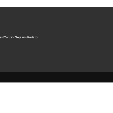
est
Contato
Seja um Redator