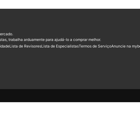
ercado.
stas, trabalha arduamente para ajudá-lo a comprar melhor.
cidade
Lista de Revisores
Lista de Especialistas
Termos de Serviço
Anuncie na myb